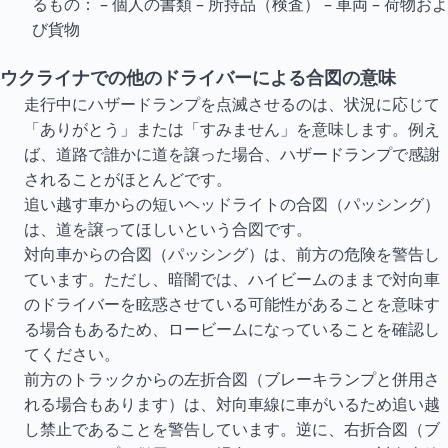
るもの： – 個人の書類 – 所持品（検査） – 車両 – 荷物およ
び貨物
ウクライナでの他のドライバーによる合図の意味
走行中にハザードランプを点滅させるのは、状況に応じて
「ありがとう」または「すみません」を意味します。例え
ば、道路で誰かに道を譲った場合、ハザードランプで感謝
されることがほとんどです。
追い越す車からの短いヘッドライトの合図（パッシング）
は、道を譲ってほしいという合図です。
対向車からの合図（パッシング）は、前方の危険を警告し
ています。ただし、暗闇では、ハイビームのままで対向車
のドライバーを眩惑させている可能性があることを意味す
る場合もあるため、ロービームになっていることを確認し
てください。
前方のトラックからの左折合図（ブレーキランプと併用さ
れる場合もあります）は、対向車線に車がいるため追い越
し禁止であることを警告しています。逆に、右折合図（ブ