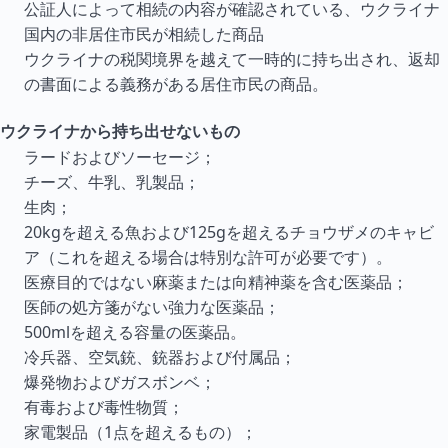
公証人によって相続の内容が確認されている、ウクライナ
国内の非居住市民が相続した商品
ウクライナの税関境界を越えて一時的に持ち出され、返却
の書面による義務がある居住市民の商品。
ウクライナから持ち出せないもの
ラードおよびソーセージ；
チーズ、牛乳、乳製品；
生肉；
20kgを超える魚および125gを超えるチョウザメのキャビ
ア（これを超える場合は特別な許可が必要です）。
医療目的ではない麻薬または向精神薬を含む医薬品；
医師の処方箋がない強力な医薬品；
500mlを超える容量の医薬品。
冷兵器、空気銃、銃器および付属品；
爆発物およびガスボンベ；
有毒および毒性物質；
家電製品（1点を超えるもの）；