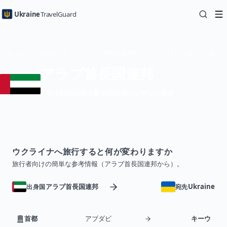
Ukraine
TravelGuard
ホーム
国別ガイド
アラブ首長国連邦からウクライナへの旅行 — 旅行ガイド
アラブ首長国連邦
180日以内で最大90日間のビザなし滞在
ウクライナへ旅行すると何が変わりますか
旅行者向けの簡単な参考情報（アラブ首長国連邦から）。
アラブ首長国連邦
Ukraine
出身国
宛先
首都
アブダビ
キーウ