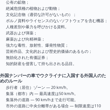
公有の鉱物；
絶滅危惧種の植物および動物；
文化記念物（適切な許可がないもの）；
ポルノ資料やライセンスのないソフトウェアを含む機器；
人種差別や暴力を呼びかける資料。
武器および弾薬；
麻薬および向精神薬；
強力な毒性、放射性、爆発性物質；
芸術作品、文化的および歴史的価値のあるもの；
無効化された有価証券；
知的財産を侵害して持ち出される品目。
外国ナンバーの車でウクライナに入国する外国人のた
めのルール
歩行者（居住）ゾーン — 20 km/h。
集落（都市）内 — 最高速度は50 km/h。
集落外の道路 — 90 km/hまで走行可能。
市外の道路に中央分離帯がある場合 — 制限速度は110