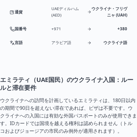
UAEディルハム
ウクライナ・フリヴ
通貨
(AED)
ニャ (UAH)
国番号
+971
+380
言語
アラビア語
ウクライナ語
エミラティ（UAE国民）のウクライナ入国：ルー
ルと滞在要件
ウクライナへの訪問を計画しているエミラティは、180日以内
の期間で90日を超えない滞在であれば、ビザは不要です。ウ
クライナへの入国には有効な外国パスポートのみが使用できま
す。IDカードでは国境を越える権利は認められません（
トル
コ
および
ジョージア
の市民のみ例外が適用されます）。