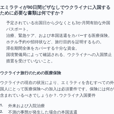
エミラティが90日間ビザなしでウクライナに入国する
ために必要な書類は何ですか？
予定されている出国日から少なくとも3か月間有効な外国
パスポート。
治療、緊急ケア、および本国送還をカバーする医療保険。
ホテル予約や招待状など、旅行目的を証明するもの。
滞在期間全体をカバーする十分な資金。
国境警備局によって確認される、ウクライナへの入国禁止
措置を受けていないこと。
ウクライナ旅行のための医療保険
ウクライナの現在の状況により、エミラティを含むすべての外
国人にとって医療保険への加入は必須要件です。保険には何が
含まれているべきでしょうか？.
ウクライナ入国要件
外来および入院治療
不測の事態が発生した場合の本国送還