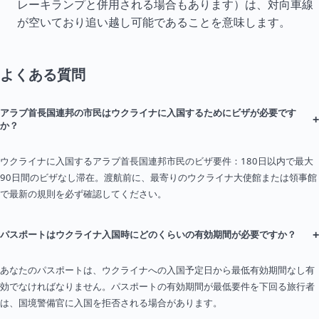
レーキランプと併用される場合もあります）は、対向車線
が空いており追い越し可能であることを意味します。
よくある質問
アラブ首長国連邦の市民はウクライナに入国するためにビザが必要です
+
か？
ウクライナに入国するアラブ首長国連邦市民のビザ要件：180日以内で最大
90日間のビザなし滞在。渡航前に、最寄りのウクライナ大使館または領事館
で最新の規則を必ず確認してください。
+
パスポートはウクライナ入国時にどのくらいの有効期間が必要ですか？
あなたのパスポートは、ウクライナへの入国予定日から最低有効期間なし有
効でなければなりません。パスポートの有効期間が最低要件を下回る旅行者
は、国境警備官に入国を拒否される場合があります。