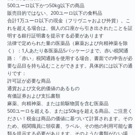
500ユーロ以下かつ50kg以下の商品
販売目的ではない、200ユーロ以下の食料品
合計1万ユーロ以下の現金（フリヴニャおよび外貨）。こ
れを超える場合は、個人の口座から引き出されたことを証
明する銀行証明書を提示する必要があります
法律で定められた量の医薬品（麻薬および向精神薬を除
く）：1人あたり各医薬品5パッケージまで。赤い税関通
路：「赤い」税関通路を使用する場合、書面での申告が必
要な品目を持ち込むことができます。具体的には以下の通
りです：
許可証が必要な商品
通貨および文化的価値のあるもの
有価証券および支払書類
麻薬、向精神薬、または前駆物質を含む医薬品
500ユーロを超える、または50kgを超える商品。ご注意く
ださい！税金は商品の価値に基づいて計算されます。その
ため、税関職員に領収書、ラベル、その他の利用可能な書
類を提示する必要があります。そのような書類がない場