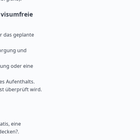
 visumfreie
r das geplante
sorgung und
hung oder eine
es Aufenthalts.
st überprüft wird.
tis, eine
decken?.