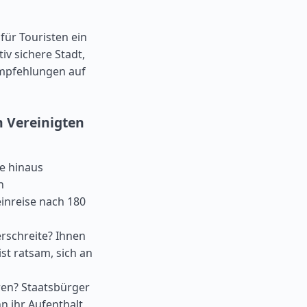
 für Touristen ein
iv sichere Stadt,
 Empfehlungen auf
n Vereinigten
ge hinaus
n
inreise nach 180
rschreite? Ihnen
st ratsam, sich an
eren? Staatsbürger
n ihr Aufenthalt