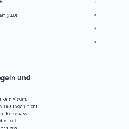
bi
am (AED)
Regeln und
n kein Visum,
n 180 Tagen nicht
gen Reisepass
bertritt
orgiens).