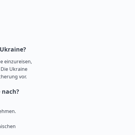
 Ukraine?
e einzureisen,
 Die Ukraine
icherung vor.
e nach?
nehmen.
.
nischen