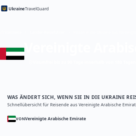
Ukraine
TravelGuard
Startseite
Länder-Reiseführer
Vereinigte Arabi
Visumfrei bis zu 90 Tage innerhalb von 180 Tagen
WAS ÄNDERT SICH, WENN SIE IN DIE UKRAINE RE
Schnellübersicht für Reisende aus Vereinigte Arabische Emirat
Vereinigte Arabische Emirate
VON