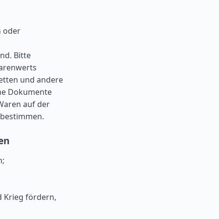
n oder
nd. Bitte
Warenwerts
ketten und andere
che Dokumente
Waren auf der
n bestimmen.
den
n;
 Krieg fördern,