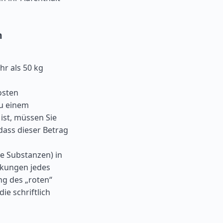
n
hr als 50 kg
osten
zu einem
ist, müssen Sie
dass dieser Betrag
e Substanzen) in
ckungen jedes
ng des „roten“
ie schriftlich