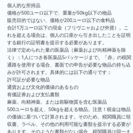
個人的な所持品
価格が500ユーロ以下で、重量が50kg以下の物品
販売目的ではない、価格が200ユーロ以下の食料品
合計1万ユーロ以下の現金（フリヴニャおよび外貨）。こ
れを超える場合は、個人の口座から引き出したことを証明
する銀行の証明書を提示する必要があります。
法律で定められた量の医薬品（麻薬および向精神薬を除
く）：1人につき各医薬品5パッケージまで。「赤」の税関
通路を使用する場合、書面での申告が必要な物品の持ち込
みが許可されます。具体的には以下の通りです：
許可証が必要な物品
通貨および文化的価値のあるもの
有価証券および支払書類
麻薬、向精神薬、または前駆物質を含む医薬品
500ユーロを超え、50kgを超える物品。注意！税金は物品
の価値に基づいて計算されます。そのため、税関職員に領
収書、ラベル、その他の利用可能な書類を提示する必要が
あります。そのような書類がない場合、税関職員は同一ま