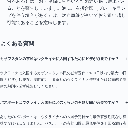
合がある）は、対向車線に車がいるため追い越し禁止であ
ることを警告しています。逆に、右折合図（ブレーキラン
プを伴う場合がある）は、対向車線が空いており追い越し
可能であることを意味します。
よくある質問
+
カザフスタンの市民はウクライナに入国するためにビザが必要ですか？
ウクライナに入国するカザフスタン市民のビザ要件：180日以内で最大90日
間のビザなし滞在。渡航前に、最寄りのウクライナ大使館または領事館で最
新の規則を必ず確認してください。
+
パスポートはウクライナ入国時にどのくらいの有効期間が必要ですか？
あなたのパスポートは、ウクライナへの入国予定日から最低有効期間なし有
効でなければなりません。パスポートの有効期間が最低要件を下回る旅行者