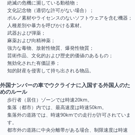
絶滅の危機に瀕している動植物；
文化記念物（適切な許可がない場合）；
ポルノ素材やライセンスのないソフトウェアを含む機器；
人種差別や暴力を呼びかける素材。
武器および弾薬；
麻薬および向精神薬；
強力な毒物、放射性物質、爆発性物質；
芸術作品、文化的および歴史的価値のあるもの；
無効化された有価証券；
知的財産を侵害して持ち出される物品。
外国ナンバーの車でウクライナに入国する外国人のた
めのルール
歩行者（居住）ゾーンでは時速20km。
集落（都市）内では、最高速度は時速50km。
集落外の道路では、時速90kmでの走行が許可されていま
す。
都市外の道路に中央分離帯がある場合、制限速度は時速