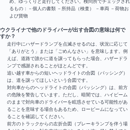
め、ゆっくりと走行してください。検問所でチェックされ
るもの：－個人の書類 －所持品（検査） －車両 －荷物お
よび貨物
ウクライナで他のドライバーが出す合図の意味は何で
すか？
走行中にハザードランプを点滅させるのは、状況に応じて
「ありがとう」または「ごめんなさい」を意味します。例
えば、道路で誰かに道を譲ってもらった場合、ハザードラ
ンプで感謝されることがほとんどです。
追い越す車からの短いヘッドライトの合図（パッシング）
は、道を譲ってほしいという合図です。
対向車からのヘッドライトの合図（パッシング）は、前方
の危険を警告しています。ただし、暗闇では、ハイビーム
のままで対向車のドライバーを眩惑させている可能性があ
ることを意味する場合もあるため、ロービームになってい
ることを確認してください。
前方のトラックからの左折合図（ブレーキランプを伴う場