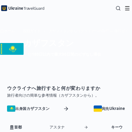
Ukraine
TravelGuard
ホーム
国別ガイド
カザフスタンからウクライナへの旅行 — 旅行ガイド
カザフスタン
180日以内で最大90日間のビザなし滞在
ウクライナへ旅行すると何が変わりますか
旅行者向けの簡単な参考情報（カザフスタンから）。
カザフスタン
Ukraine
出身国
宛先
首都
アスタナ
キーウ