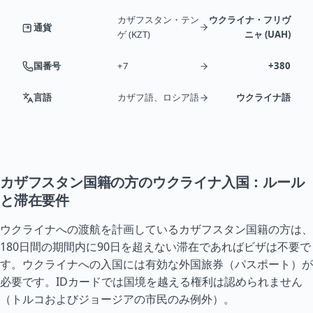
カザフスタン・テン
ウクライナ・フリヴ
通貨
ゲ (KZT)
ニャ (UAH)
国番号
+7
+380
言語
カザフ語、ロシア語
ウクライナ語
カザフスタン国籍の方のウクライナ入国：ルール
と滞在要件
ウクライナへの渡航を計画しているカザフスタン国籍の方は、
180日間の期間内に90日を超えない滞在であればビザは不要で
す。ウクライナへの入国には有効な外国旅券（パスポート）が
必要です。IDカードでは国境を越える権利は認められません
（
トルコ
および
ジョージア
の市民のみ例外）。