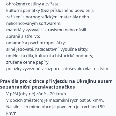
ohrožené rostliny a zvířata;
kulturní památky (bez příslušného povolení);
zařízení s pornografickými materiály nebo
nelicencovaným softwarem;
materiály vyzývající k rasismu nebo násilí.
Zbraně a střelivo;
omamné a psychotropní látky;
silné jedovaté, radioaktivní, výbušné látky;
umělecká díla, kulturní a historické hodnoty;
zrušené cenné papíry;
položky vyvezené v rozporu s duševním vlastnictvím.
Pravidla pro cizince při vjezdu na Ukrajinu autem
se zahraniční poznávací značkou
V pěší (obytné) zóně – 20 km/h.
V obcích (městech) je maximální rychlost 50 km/h.
Na silnicích mimo obce je povoleno jet rychlostí 90
km/h.