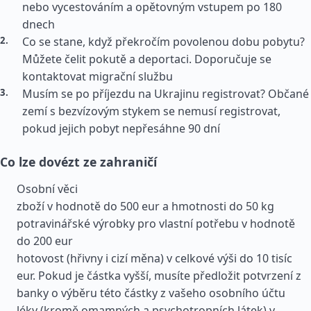
nebo vycestováním a opětovným vstupem po 180
dnech
Co se stane, když překročím povolenou dobu pobytu?
Můžete čelit pokutě a deportaci. Doporučuje se
kontaktovat migrační službu
Musím se po příjezdu na Ukrajinu registrovat? Občané
zemí s bezvízovým stykem se nemusí registrovat,
pokud jejich pobyt nepřesáhne 90 dní
Co lze dovézt ze zahraničí
Osobní věci
zboží v hodnotě do 500 eur a hmotnosti do 50 kg
potravinářské výrobky pro vlastní potřebu v hodnotě
do 200 eur
hotovost (hřivny i cizí měna) v celkové výši do 10 tisíc
eur. Pokud je částka vyšší, musíte předložit potvrzení z
banky o výběru této částky z vašeho osobního účtu
léky (kromě omamných a psychotropních látek) v