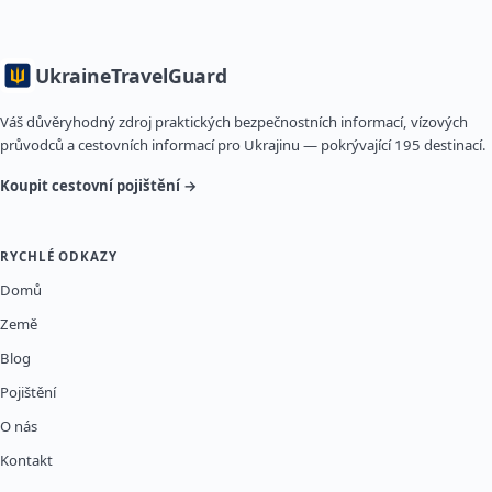
Ukraine
TravelGuard
Váš důvěryhodný zdroj praktických bezpečnostních informací, vízových
průvodců a cestovních informací pro Ukrajinu — pokrývající 195 destinací.
Koupit cestovní pojištění →
RYCHLÉ ODKAZY
Domů
Země
Blog
Pojištění
O nás
Kontakt