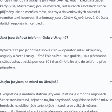
Oficiální měnou na Ukrajině je hřivna (UAH, ₴). Hlavní kreditní a debetní
karty (Visa, Mastercard) jsou ve městech, restauracích a hotelech široce
přijímány, ale do menších měst, na trhy a do venkovských oblastí si
vezměte také hotovost. Bankomaty jsou běžné v Kyjevě, Lvově, Oděse a
dalších regionálních centrech.
+
Jaká jsou tísňová telefonní čísla v Ukrajině?
Vytočte 112 pro jednotné tísňové číslo — operátoři mluví ukrajinsky,
anglicky a často i rusky. Přímá čísla služeb: 102 (policie), 103 (záchranná
služba / zdravotnická pomoc), 101 (hasiči). Uložte si je do telefonu před
příjezdem.
+
Jakým jazykem se mluví na Ukrajině?
Ukrajinština je úředním státním jazykem. Ruština je v mnoha regionech
široce srozumitelná, zejména na jihu a východě. Angličtina se běžně mluví v
hotelech, na oblíbených turistických místech a ve velkých městech —
personál v Kyjevě a Lvově často přepne do angličtiny na požádání.