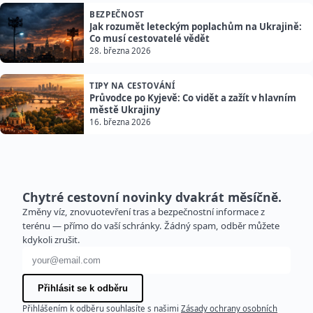
BEZPEČNOST
Jak rozumět leteckým poplachům na Ukrajině:
Co musí cestovatelé vědět
28. března 2026
TIPY NA CESTOVÁNÍ
Průvodce po Kyjevě: Co vidět a zažít v hlavním
městě Ukrajiny
16. března 2026
Chytré cestovní novinky dvakrát měsíčně.
Změny víz, znovuotevření tras a bezpečnostní informace z
terénu — přímo do vaší schránky. Žádný spam, odběr můžete
kdykoli zrušit.
E-mailová adresa
Přihlásit se k odběru
Přihlášením k odběru souhlasíte s našimi
Zásady ochrany osobních