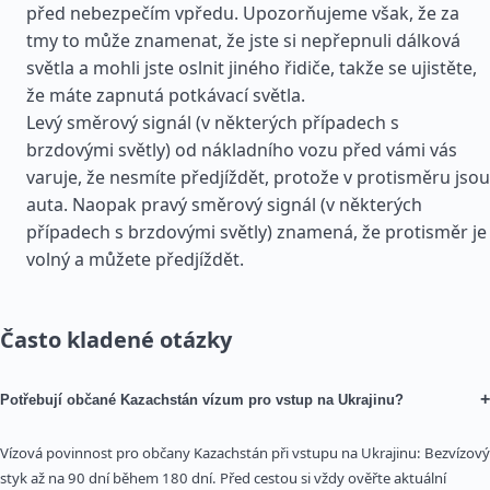
před nebezpečím vpředu. Upozorňujeme však, že za
tmy to může znamenat, že jste si nepřepnuli dálková
světla a mohli jste oslnit jiného řidiče, takže se ujistěte,
že máte zapnutá potkávací světla.
Levý směrový signál (v některých případech s
brzdovými světly) od nákladního vozu před vámi vás
varuje, že nesmíte předjíždět, protože v protisměru jsou
auta. Naopak pravý směrový signál (v některých
případech s brzdovými světly) znamená, že protisměr je
volný a můžete předjíždět.
Často kladené otázky
+
Potřebují občané Kazachstán vízum pro vstup na Ukrajinu?
Vízová povinnost pro občany Kazachstán při vstupu na Ukrajinu: Bezvízový
styk až na 90 dní během 180 dní. Před cestou si vždy ověřte aktuální