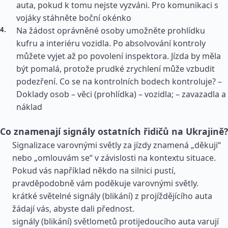
auta, pokud k tomu nejste vyzváni. Pro komunikaci s
vojáky stáhněte boční okénko
Na žádost oprávněné osoby umožněte prohlídku
kufru a interiéru vozidla. Po absolvování kontroly
můžete vyjet až po povolení inspektora. Jízda by měla
být pomalá, protože prudké zrychlení může vzbudit
podezření. Co se na kontrolních bodech kontroluje? –
Doklady osob – věci (prohlídka) – vozidla; – zavazadla a
náklad
Co znamenají signály ostatních řidičů na Ukrajině?
Signalizace varovnými světly za jízdy znamená „děkuji“
nebo „omlouvám se“ v závislosti na kontextu situace.
Pokud vás například někdo na silnici pustí,
pravděpodobně vám poděkuje varovnými světly.
krátké světelné signály (blikání) z projíždějícího auta
žádají vás, abyste dali přednost.
signály (blikání) světlometů protijedoucího auta varují