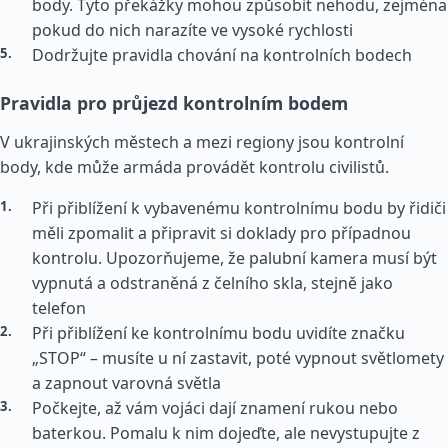
body. Tyto překážky mohou způsobit nehodu, zejména
pokud do nich narazíte ve vysoké rychlosti
Dodržujte pravidla chování na kontrolních bodech
Pravidla pro průjezd kontrolním bodem
V ukrajinských městech a mezi regiony jsou kontrolní
body, kde může armáda provádět kontrolu civilistů.
Při přiblížení k vybavenému kontrolnímu bodu by řidiči
měli zpomalit a připravit si doklady pro případnou
kontrolu. Upozorňujeme, že palubní kamera musí být
vypnutá a odstraněná z čelního skla, stejně jako
telefon
Při přiblížení ke kontrolnímu bodu uvidíte značku
„STOP“ – musíte u ní zastavit, poté vypnout světlomety
a zapnout varovná světla
Počkejte, až vám vojáci dají znamení rukou nebo
baterkou. Pomalu k nim dojeďte, ale nevystupujte z