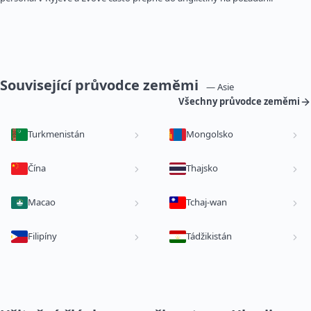
Související průvodce zeměmi
— Asie
Všechny průvodce zeměmi
Turkmenistán
Mongolsko
Čína
Thajsko
Macao
Tchaj-wan
Filipíny
Tádžikistán