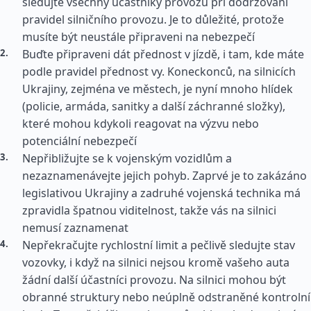
sledujte všechny účastníky provozu při dodržování
pravidel silničního provozu. Je to důležité, protože
musíte být neustále připraveni na nebezpečí
Buďte připraveni dát přednost v jízdě, i tam, kde máte
podle pravidel přednost vy. Koneckonců, na silnicích
Ukrajiny, zejména ve městech, je nyní mnoho hlídek
(policie, armáda, sanitky a další záchranné složky),
které mohou kdykoli reagovat na výzvu nebo
potenciální nebezpečí
Nepřibližujte se k vojenským vozidlům a
nezaznamenávejte jejich pohyb. Zaprvé je to zakázáno
legislativou Ukrajiny a zadruhé vojenská technika má
zpravidla špatnou viditelnost, takže vás na silnici
nemusí zaznamenat
Nepřekračujte rychlostní limit a pečlivě sledujte stav
vozovky, i když na silnici nejsou kromě vašeho auta
žádní další účastníci provozu. Na silnici mohou být
obranné struktury nebo neúplně odstraněné kontrolní