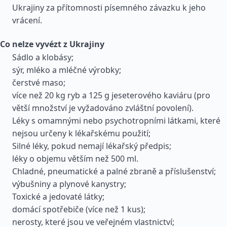
Ukrajiny za přítomnosti písemného závazku k jeho
vrácení.
Co nelze vyvézt z Ukrajiny
Sádlo a klobásy;
sýr, mléko a mléčné výrobky;
čerstvé maso;
více než 20 kg ryb a 125 g jeseterového kaviáru (pro
větší množství je vyžadováno zvláštní povolení).
Léky s omamnými nebo psychotropními látkami, které
nejsou určeny k lékařskému použití;
Silné léky, pokud nemají lékařský předpis;
léky o objemu větším než 500 ml.
Chladné, pneumatické a palné zbraně a příslušenství;
výbušniny a plynové kanystry;
Toxické a jedovaté látky;
domácí spotřebiče (více než 1 kus);
nerosty, které jsou ve veřejném vlastnictví;