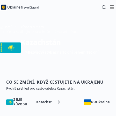
Ukraine
TravelGuard
Domů
Průvodci zeměmi
Cesta na Ukrajinu z Kazachstán — Cestovní průvodce
Kazachstán
Bezvízový styk až na 90 dní během 180 dní
CO SE ZMĚNÍ, KDYŽ CESTUJETE NA UKRAJINU
Rychlý přehled pro cestovatele z Kazachstán.
ZEMĚ
Kazachstán
Ukraine
DO
PŮVODU