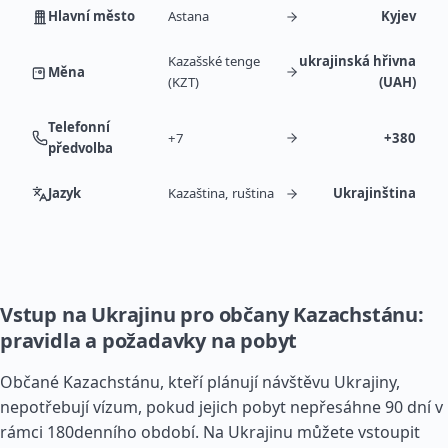
Hlavní město
Astana
Kyjev
Kazašské tenge
ukrajinská hřivna
Měna
(KZT)
(UAH)
Telefonní
+7
+380
předvolba
Jazyk
Kazaština, ruština
Ukrajinština
Vstup na Ukrajinu pro občany Kazachstánu:
pravidla a požadavky na pobyt
Občané Kazachstánu, kteří plánují návštěvu Ukrajiny,
nepotřebují vízum, pokud jejich pobyt nepřesáhne 90 dní v
rámci 180denního období. Na Ukrajinu můžete vstoupit