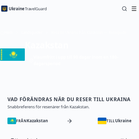
Ukraine
TravelGuard
Hem
Landsguider
Resa till Ukraina från Kazakstan — Reseguide
Kazakstan
Visumfritt i upp till 90 dagar inom en 180-
dagarsperiod
VAD FÖRÄNDRAS NÄR DU RESER TILL UKRAINA
Snabbreferens för resenärer från Kazakstan.
Kazakstan
Ukraine
FRÅN
TILL