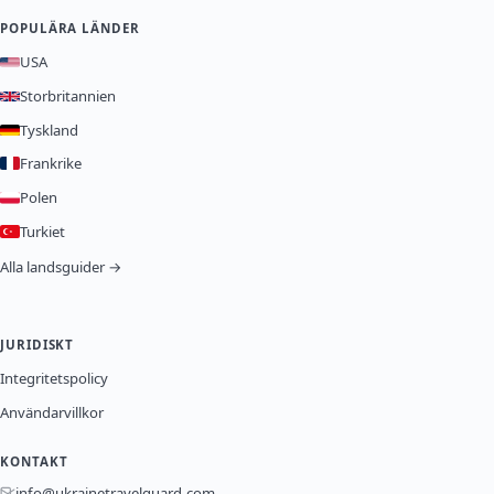
POPULÄRA LÄNDER
USA
Storbritannien
Tyskland
Frankrike
Polen
Turkiet
Alla landsguider →
JURIDISKT
Integritetspolicy
Användarvillkor
KONTAKT
info@ukrainetravelguard.com