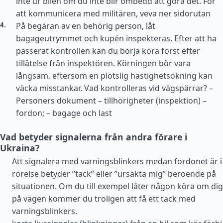
inte ur bilen om du inte blir ombedd att göra det. För
att kommunicera med militären, veva ner sidorutan
På begäran av en behörig person, låt
bagageutrymmet och kupén inspekteras. Efter att ha
passerat kontrollen kan du börja köra först efter
tillåtelse från inspektören. Körningen bör vara
långsam, eftersom en plötslig hastighetsökning kan
väcka misstankar. Vad kontrolleras vid vägspärrar? –
Personers dokument – tillhörigheter (inspektion) –
fordon; – bagage och last
Vad betyder signalerna från andra förare i
Ukraina?
Att signalera med varningsblinkers medan fordonet är i
rörelse betyder ”tack” eller ”ursäkta mig” beroende på
situationen. Om du till exempel låter någon köra om dig
på vägen kommer du troligen att få ett tack med
varningsblinkers.