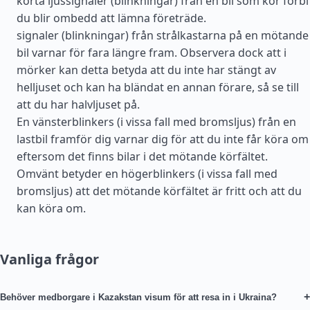
korta ljussignaler (blinkningar) från en bil som kör förbi
du blir ombedd att lämna företräde.
signaler (blinkningar) från strålkastarna på en mötande
bil varnar för fara längre fram. Observera dock att i
mörker kan detta betyda att du inte har stängt av
helljuset och kan ha bländat en annan förare, så se till
att du har halvljuset på.
En vänsterblinkers (i vissa fall med bromsljus) från en
lastbil framför dig varnar dig för att du inte får köra om
eftersom det finns bilar i det mötande körfältet.
Omvänt betyder en högerblinkers (i vissa fall med
bromsljus) att det mötande körfältet är fritt och att du
kan köra om.
Vanliga frågor
+
Behöver medborgare i Kazakstan visum för att resa in i Ukraina?