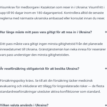
Visumkrav för medborgare i Kazakstan som reser in i Ukraina: Visumfritt i
upp till 90 dagar inom en 180-dagarsperiod. Kontrollera alltid de senaste
reglerna med närmaste ukrainska ambassad eller konsulat innan du reser.
+
Hur länge måste mitt pass vara giltigt för att resa in i Ukraina?
Ditt pass måste vara giltigt ingen minsta giltighetstid från det planerade
inresedatumet till Ukraina. Gränstjänstemän kan neka inresa för resenärer
vars pass understiger den minsta giltighetstiden.
+
Är reseförsäkring obligatorisk för att besöka Ukraina?
Försäkringspolicy krävs. Se till att din försäkring täcker medicinsk
evakuering och inkluderar ett tillägg för krigsrelaterade risker — de flesta
standardreseförsäkringar utesluter aktiva konfliktzoner som standard.
+
Vilken valuta används i Ukraina?