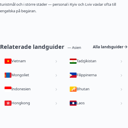
turistmål och i större städer — personal i Kyiv och Lviv växlar ofta till
engelska på begäran.
Relaterade landguider
Alla landsguider
— Asien
Vietnam
Tadzjikistan
Mongoliet
Filippinerna
Indonesien
Bhutan
Hongkong
Laos