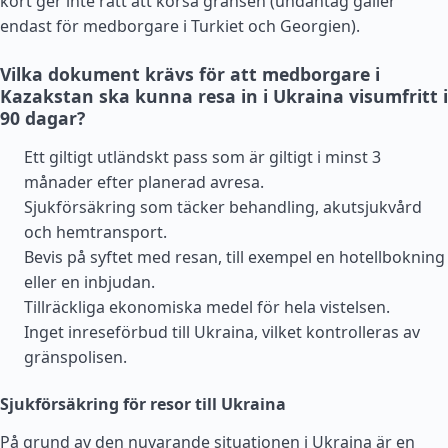
kort ger inte rätt att korsa gränsen (undantag gäller
endast för medborgare i
Turkiet
och
Georgien
).
Vilka dokument krävs för att medborgare i
Kazakstan ska kunna resa in i Ukraina visumfritt i
90 dagar?
Ett giltigt utländskt pass som är giltigt i minst 3
månader efter planerad avresa.
Sjukförsäkring som täcker behandling, akutsjukvård
och hemtransport.
Bevis på syftet med resan, till exempel en hotellbokning
eller en inbjudan.
Tillräckliga ekonomiska medel för hela vistelsen.
Inget inreseförbud till Ukraina, vilket kontrolleras av
gränspolisen.
Sjukförsäkring för resor till Ukraina
På grund av den nuvarande situationen i Ukraina är en