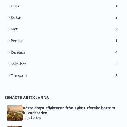
Hälsa
1
Kultur
3
Mat
2
Pengar
1
Resetips
4
Säkerhet
3
Transport
3
SENASTE ARTIKLARNA
Bästa dagsutflykterna från Kyiv: Utforska bortom
huvudstaden
30 juli 2026