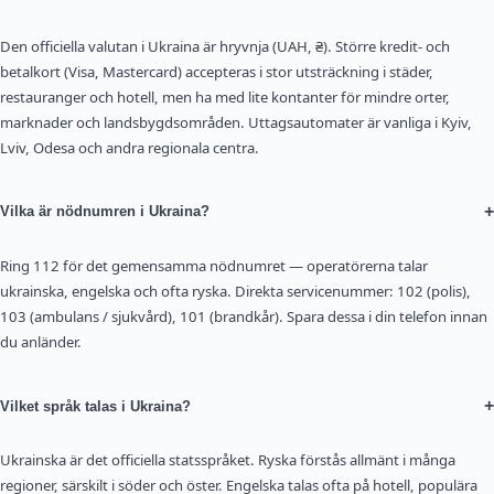
Den officiella valutan i Ukraina är hryvnja (UAH, ₴). Större kredit- och
betalkort (Visa, Mastercard) accepteras i stor utsträckning i städer,
restauranger och hotell, men ha med lite kontanter för mindre orter,
marknader och landsbygdsområden. Uttagsautomater är vanliga i Kyiv,
Lviv, Odesa och andra regionala centra.
+
Vilka är nödnumren i Ukraina?
Ring 112 för det gemensamma nödnumret — operatörerna talar
ukrainska, engelska och ofta ryska. Direkta servicenummer: 102 (polis),
103 (ambulans / sjukvård), 101 (brandkår). Spara dessa i din telefon innan
du anländer.
+
Vilket språk talas i Ukraina?
Ukrainska är det officiella statsspråket. Ryska förstås allmänt i många
regioner, särskilt i söder och öster. Engelska talas ofta på hotell, populära