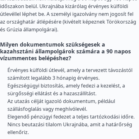
időszakon belül. Ukrajnába kizárólag érvényes külföldi
útlevéllel léphet be. A személyi igazolvány nem jogosít fel
az országhatár átlépésére (kivételt képeznek
Törökország
és
Grúzia
állampolgárai).
Milyen dokumentumok szükségesek a
kazahsztáni állampolgárok számára a 90 napos
vízummentes belépéshez?
Érvényes külföldi útlevél, amely a tervezett távozástól
számított legalább 3 hónapig érvényes.
Egészségügyi biztosítás, amely fedezi a kezelést, a
sürgősségi ellátást és a hazaszállítást.
Az utazás célját igazoló dokumentum, például
szállásfoglalás vagy meghívólevél.
Elegendő pénzügyi fedezet a teljes tartózkodási időre.
Nincs beutazási tilalom Ukrajnába, amit a határőrség
ellenőriz.