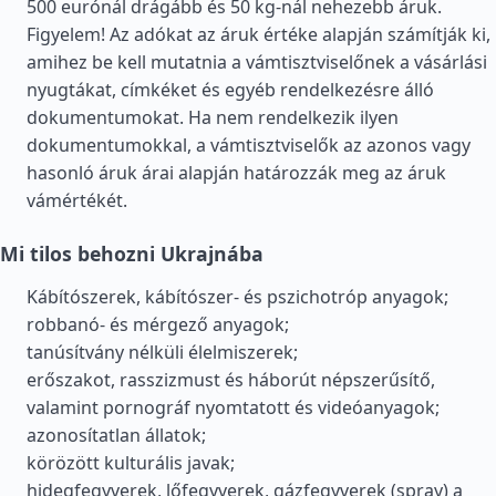
500 eurónál drágább és 50 kg-nál nehezebb áruk.
Figyelem! Az adókat az áruk értéke alapján számítják ki,
amihez be kell mutatnia a vámtisztviselőnek a vásárlási
nyugtákat, címkéket és egyéb rendelkezésre álló
dokumentumokat. Ha nem rendelkezik ilyen
dokumentumokkal, a vámtisztviselők az azonos vagy
hasonló áruk árai alapján határozzák meg az áruk
vámértékét.
Mi tilos behozni Ukrajnába
Kábítószerek, kábítószer- és pszichotróp anyagok;
robbanó- és mérgező anyagok;
tanúsítvány nélküli élelmiszerek;
erőszakot, rasszizmust és háborút népszerűsítő,
valamint pornográf nyomtatott és videóanyagok;
azonosítatlan állatok;
körözött kulturális javak;
hidegfegyverek, lőfegyverek, gázfegyverek (spray) a