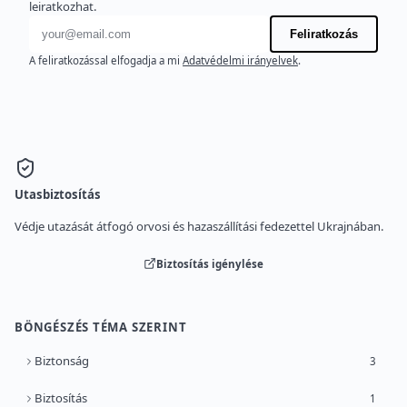
leiratkozhat.
E-mail cím
Feliratkozás
A feliratkozással elfogadja a mi
Adatvédelmi irányelvek
.
Utasbiztosítás
Védje utazását átfogó orvosi és hazaszállítási fedezettel Ukrajnában.
Biztosítás igénylése
BÖNGÉSZÉS TÉMA SZERINT
Biztonság
3
Biztosítás
1