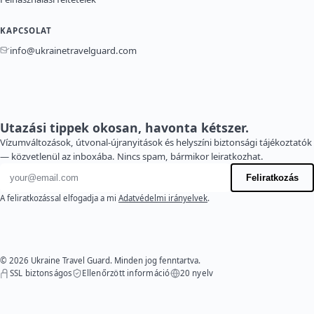
KAPCSOLAT
info@ukrainetravelguard.com
Utazási tippek okosan, havonta kétszer.
Vízumváltozások, útvonal-újranyitások és helyszíni biztonsági tájékoztatók
— közvetlenül az inboxába. Nincs spam, bármikor leiratkozhat.
E-mail cím
Feliratkozás
A feliratkozással elfogadja a mi
Adatvédelmi irányelvek
.
© 2026 Ukraine Travel Guard. Minden jog fenntartva.
SSL biztonságos
Ellenőrzött információ
20 nyelv