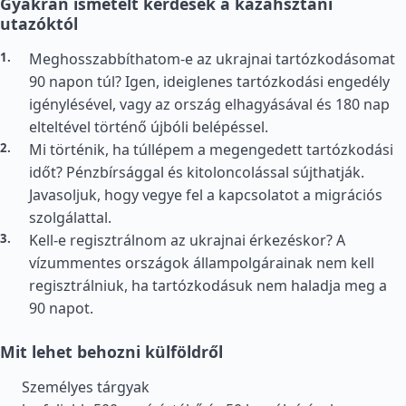
Gyakran ismételt kérdések a kazahsztáni
utazóktól
Meghosszabbíthatom-e az ukrajnai tartózkodásomat
90 napon túl? Igen, ideiglenes tartózkodási engedély
igénylésével, vagy az ország elhagyásával és 180 nap
elteltével történő újbóli belépéssel.
Mi történik, ha túllépem a megengedett tartózkodási
időt? Pénzbírsággal és kitoloncolással sújthatják.
Javasoljuk, hogy vegye fel a kapcsolatot a migrációs
szolgálattal.
Kell-e regisztrálnom az ukrajnai érkezéskor? A
vízummentes országok állampolgárainak nem kell
regisztrálniuk, ha tartózkodásuk nem haladja meg a
90 napot.
Mit lehet behozni külföldről
Személyes tárgyak