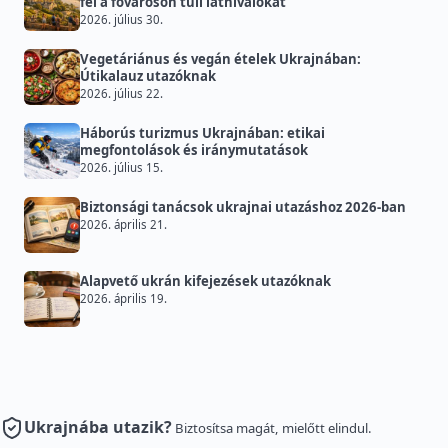
fel a fővároson túli látnivalókat
2026. július 30.
Vegetáriánus és vegán ételek Ukrajnában:
Útikalauz utazóknak
2026. július 22.
Háborús turizmus Ukrajnában: etikai
megfontolások és iránymutatások
2026. július 15.
Biztonsági tanácsok ukrajnai utazáshoz 2026-ban
2026. április 21.
Alapvető ukrán kifejezések utazóknak
2026. április 19.
Ukrajnába utazik?
Biztosítsa magát, mielőtt elindul.