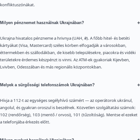
konfliktuszónákat.
+
Milyen pénznemet használnak Ukrajnában?
Ukrajna hivatalos pénzneme a hrivnya (UAH, ₴). A főbb hitel- és betéti
kártyákat (Visa, Mastercard) széles körben elfogadják a városokban,
éttermekben és szállodákban, de kisebb településekre, piacokra és vidéki
területekre érdemes készpénzt is vinni. Az ATM-ek gyakoriak Kijevben,
Lvivben, Odesszában és más regionális központokban.
+
Melyek a sürgősségi telefonszámok Ukrajnában?
Hívja a 112-t az egységes segélyhívó számért — az operátorok ukránul,
angolul, és gyakran oroszul is beszélnek. Közvetlen szolgáltatási számok:
102 (rendőrség), 103 (mentő / orvosi), 101 (tűzoltóság). Mentse el ezeket
a telefonjába érkezés előtt.
+