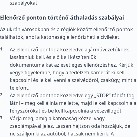
szabályokat.
Ellenőrző ponton történő áthaladás szabályai
Az ukrán városokban és a régiók között ellenőrző pontok
találhatók, ahol a katonaság ellenőrizheti a civileket.
Az ellenőrző ponthoz közeledve a járművezetőknek
lassítaniuk kell, és elő kell készíteniük
dokumentumaikat az esetleges ellenőrzéshez. Kérjük,
vegye figyelembe, hogy a fedélzeti kamerát ki kell
kapcsolni és le kell venni a szélvédőről, csakúgy, mint a
telefont.
Az ellenőrző ponthoz közeledve egy „STOP” táblát fog
látni – meg kell állnia mellette, majd le kell kapcsolnia a
fényszórókat és be kell kapcsolnia a vészvillogót.
Várja meg, amíg a katonaság kézzel vagy
zseblámpával jelez. Lassan hajtson oda hozzájuk, de
ne szálljon ki az autóból, hacsak nem kérik. A