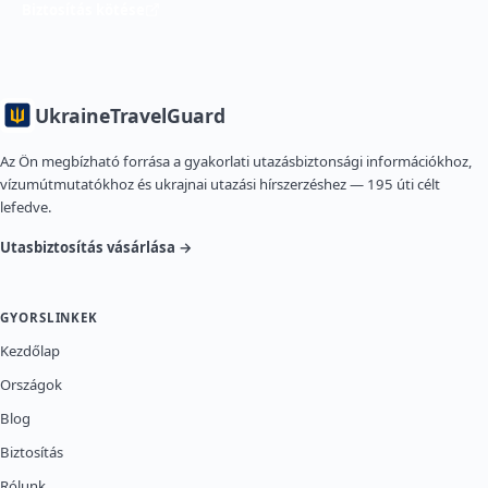
Biztosítás kötése
Ukraine
TravelGuard
Az Ön megbízható forrása a gyakorlati utazásbiztonsági információkhoz,
vízumútmutatókhoz és ukrajnai utazási hírszerzéshez — 195 úti célt
lefedve.
Utasbiztosítás vásárlása →
GYORSLINKEK
Kezdőlap
Országok
Blog
Biztosítás
Rólunk