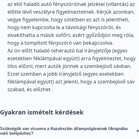
az elöl haladó autó fényszóróinak jelzései (villantás) az
előtte lévő veszélyre figyelmeztetnek. Kérjük azonban,
vegye figyelembe, hogy sötétben ez azt is jelentheti,
hogy nem kapcsolta le a távolsági fényszórót, és
elvakíthatta a másik sofőrt, ezért győződjön meg róla,
hogy a tompított fényszóró van bekapcsolva.
Az ön előtt haladó teherautó bal irányjelzője (egyes
esetekben féklámpával együtt) arra figyelmeztet, hogy
tilos előzni, mert autók jönnek a szembejövő sávban.
Ezzel szemben a jobb irányjelző (egyes esetekben
féklámpával együtt) azt jelenti, hogy a szembejövő sáv
szabad, és előzhet.
Gyakran ismételt kérdések
Szükségük van vízumra a Kazahsztán állampolgárainak Ukrajnába
+
való belépéshez?