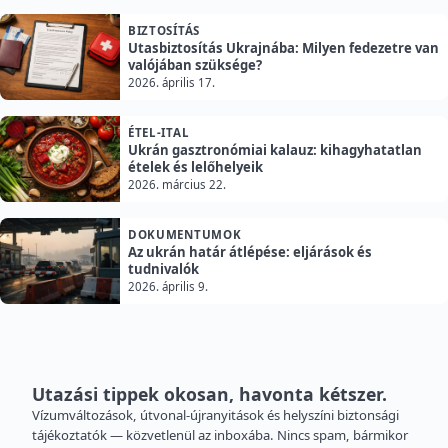
BIZTOSÍTÁS
Utasbiztosítás Ukrajnába: Milyen fedezetre van
valójában szüksége?
2026. április 17.
ÉTEL-ITAL
Ukrán gasztronómiai kalauz: kihagyhatatlan
ételek és lelőhelyeik
2026. március 22.
DOKUMENTUMOK
Az ukrán határ átlépése: eljárások és
tudnivalók
2026. április 9.
Utazási tippek okosan, havonta kétszer.
Vízumváltozások, útvonal-újranyitások és helyszíni biztonsági
tájékoztatók — közvetlenül az inboxába. Nincs spam, bármikor