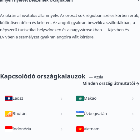
Milyen nyelvet beszélnek Ukrajnában?
Az ukrán a hivatalos államnyelv. Az oroszt sok régióban széles körben értik,
különösen délen és keleten. Az angolt gyakran beszélik a szállodákban, a
népszerű turisztikai helyszíneken és a nagyvárosokban — Kijevben és
Lvivben a személyzet gyakran angolra vált kérésre.
Kapcsolódó országkalauzok
— Ázsia
Minden ország útmutatói
Laosz
Makao
Bhután
Üzbegisztán
Indonézia
Vietnam