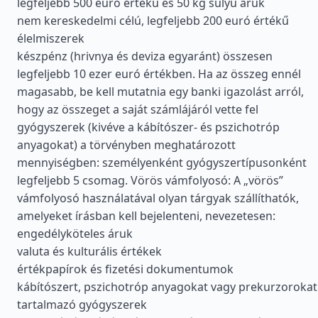
legfeljebb 500 euró értékű és 50 kg súlyú áruk
nem kereskedelmi célú, legfeljebb 200 euró értékű
élelmiszerek
készpénz (hrivnya és deviza egyaránt) összesen
legfeljebb 10 ezer euró értékben. Ha az összeg ennél
magasabb, be kell mutatnia egy banki igazolást arról,
hogy az összeget a saját számlájáról vette fel
gyógyszerek (kivéve a kábítószer- és pszichotróp
anyagokat) a törvényben meghatározott
mennyiségben: személyenként gyógyszertípusonként
legfeljebb 5 csomag. Vörös vámfolyosó: A „vörös”
vámfolyosó használatával olyan tárgyak szállíthatók,
amelyeket írásban kell bejelenteni, nevezetesen:
engedélyköteles áruk
valuta és kulturális értékek
értékpapírok és fizetési dokumentumok
kábítószert, pszichotróp anyagokat vagy prekurzorokat
tartalmazó gyógyszerek