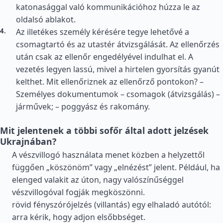
katonasággal való kommunikációhoz húzza le az
oldalsó ablakot.
Az illetékes személy kérésére tegye lehetővé a
csomagtartó és az utastér átvizsgálását. Az ellenőrzés
után csak az ellenőr engedélyével indulhat el. A
vezetés legyen lassú, mivel a hirtelen gyorsítás gyanút
kelthet. Mit ellenőriznek az ellenőrző pontokon? –
Személyes dokumentumok – csomagok (átvizsgálás) –
járművek; – poggyász és rakomány.
Mit jelentenek a többi sofőr által adott jelzések
Ukrajnában?
A vészvillogó használata menet közben a helyzettől
függően „köszönöm” vagy „elnézést” jelent. Például, ha
elenged valakit az úton, nagy valószínűséggel
vészvillogóval fogják megköszönni.
rövid fényszórójelzés (villantás) egy elhaladó autótól:
arra kérik, hogy adjon elsőbbséget.