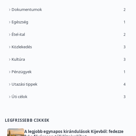
Dokumentumok
2
Egészség
1
Étel-ital
2
Közlekedés
3
Kultúra
3
Pénzügyek
1
Utazási tippek
4
Úti célok
3
LEGFRISSEBB CIKKEK
A legjobb egynapos kirándulások Kijevből: fedezze