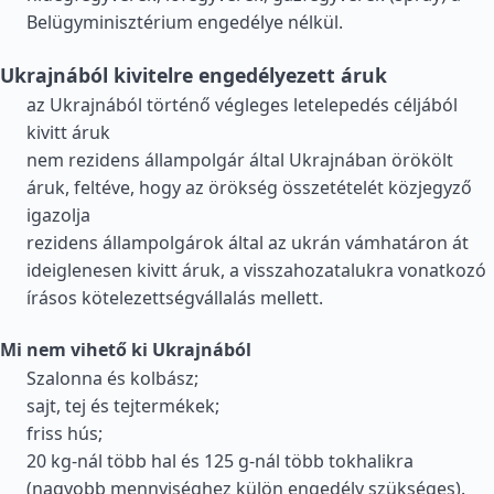
Belügyminisztérium engedélye nélkül.
Ukrajnából kivitelre engedélyezett áruk
az Ukrajnából történő végleges letelepedés céljából
kivitt áruk
nem rezidens állampolgár által Ukrajnában örökölt
áruk, feltéve, hogy az örökség összetételét közjegyző
igazolja
rezidens állampolgárok által az ukrán vámhatáron át
ideiglenesen kivitt áruk, a visszahozatalukra vonatkozó
írásos kötelezettségvállalás mellett.
Mi nem vihető ki Ukrajnából
Szalonna és kolbász;
sajt, tej és tejtermékek;
friss hús;
20 kg-nál több hal és 125 g-nál több tokhalikra
(nagyobb mennyiséghez külön engedély szükséges).