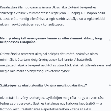
Kazahsztán állampolgárai számára Ukrajnába történő belépéshez
szükséges vízum: Vízummentesen legfeljebb 90 napig 180 napon belül.
Utazás előtt mindig ellenőrizze a legfrissebb szabályokat a legközelebbi
ukrán nagykövetségen vagy konzulátuson.
Mennyi ideig kell érvényesnek lennie az útlevelemnek ahhoz, hogy
+
beléphessek Ukrajnába?
Útlevelének a tervezett ukrajnai belépés dátumától számítva nincs
minimális időtartam ideig érvényesnek kell lennie. A határőrök
megtagadhatják a belépést azoktól az utazóktól, akiknek útlevele nem felel
meg a minimális érvényességi követelménynek.
+
Szükséges az utasbiztosítás Ukrajna meglátogatásához?
Biztosítási kötvény szükséges. Győződjön meg róla, hogy a biztosítása
fedezi az orvosi evakuálást, és tartalmaz egy háborús kiegészítőt — a
legtöbb kész utasbiztosítás alapértelmezésben kizárja az aktív