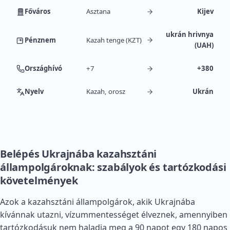
Főváros
Asztana
Kijev
ukrán hrivnya
Pénznem
Kazah tenge (KZT)
(UAH)
Országhívó
+7
+380
Nyelv
Kazah, orosz
Ukrán
Belépés Ukrajnába kazahsztáni
állampolgároknak: szabályok és tartózkodási
követelmények
Azok a kazahsztáni állampolgárok, akik Ukrajnába
kívánnak utazni, vízummentességet élveznek, amennyiben
tartózkodásuk nem haladja meg a 90 napot egy 180 napos