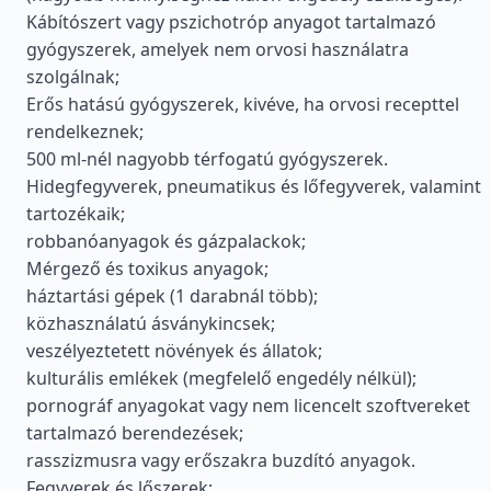
Kábítószert vagy pszichotróp anyagot tartalmazó
gyógyszerek, amelyek nem orvosi használatra
szolgálnak;
Erős hatású gyógyszerek, kivéve, ha orvosi recepttel
rendelkeznek;
500 ml-nél nagyobb térfogatú gyógyszerek.
Hidegfegyverek, pneumatikus és lőfegyverek, valamint
tartozékaik;
robbanóanyagok és gázpalackok;
Mérgező és toxikus anyagok;
háztartási gépek (1 darabnál több);
közhasználatú ásványkincsek;
veszélyeztetett növények és állatok;
kulturális emlékek (megfelelő engedély nélkül);
pornográf anyagokat vagy nem licencelt szoftvereket
tartalmazó berendezések;
rasszizmusra vagy erőszakra buzdító anyagok.
Fegyverek és lőszerek;