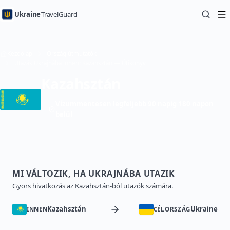
Ukraine
TravelGuard
Kezdőlap
Ország útmutatók
Utazás Ukrajnába innen: Kazahsztán — Útikönyv
Kazahsztán
Vízummentesen legfeljebb 90 napig 180 napon
belül
MI VÁLTOZIK, HA UKRAJNÁBA UTAZIK
Gyors hivatkozás az Kazahsztán-ból utazók számára.
Kazahsztán
Ukraine
INNEN
CÉLORSZÁG