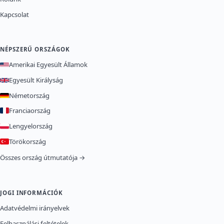
Kapcsolat
NÉPSZERŰ ORSZÁGOK
Amerikai Egyesült Államok
Egyesült Királyság
Németország
Franciaország
Lengyelország
Törökország
Összes ország útmutatója →
JOGI INFORMÁCIÓK
Adatvédelmi irányelvek
Felhasználási feltételek