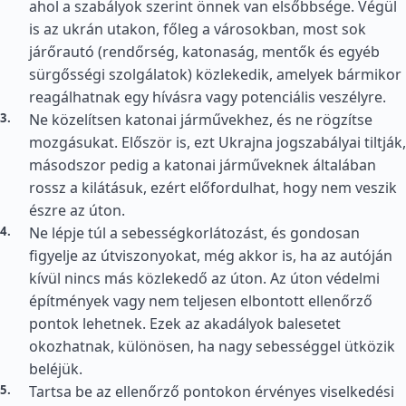
ahol a szabályok szerint önnek van elsőbbsége. Végül
is az ukrán utakon, főleg a városokban, most sok
járőrautó (rendőrség, katonaság, mentők és egyéb
sürgősségi szolgálatok) közlekedik, amelyek bármikor
reagálhatnak egy hívásra vagy potenciális veszélyre.
Ne közelítsen katonai járművekhez, és ne rögzítse
mozgásukat. Először is, ezt Ukrajna jogszabályai tiltják,
másodszor pedig a katonai járműveknek általában
rossz a kilátásuk, ezért előfordulhat, hogy nem veszik
észre az úton.
Ne lépje túl a sebességkorlátozást, és gondosan
figyelje az útviszonyokat, még akkor is, ha az autóján
kívül nincs más közlekedő az úton. Az úton védelmi
építmények vagy nem teljesen elbontott ellenőrző
pontok lehetnek. Ezek az akadályok balesetet
okozhatnak, különösen, ha nagy sebességgel ütközik
beléjük.
Tartsa be az ellenőrző pontokon érvényes viselkedési