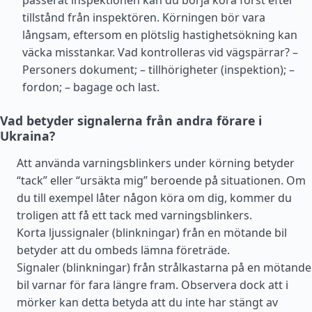
passerat inspektionen kan du börja köra först efter
tillstånd från inspektören. Körningen bör vara
långsam, eftersom en plötslig hastighetsökning kan
väcka misstankar. Vad kontrolleras vid vägspärrar? –
Personers dokument; – tillhörigheter (inspektion); –
fordon; – bagage och last.
Vad betyder signalerna från andra förare i
Ukraina?
Att använda varningsblinkers under körning betyder
“tack” eller “ursäkta mig” beroende på situationen. Om
du till exempel låter någon köra om dig, kommer du
troligen att få ett tack med varningsblinkers.
Korta ljussignaler (blinkningar) från en mötande bil
betyder att du ombeds lämna företräde.
Signaler (blinkningar) från strålkastarna på en mötande
bil varnar för fara längre fram. Observera dock att i
mörker kan detta betyda att du inte har stängt av