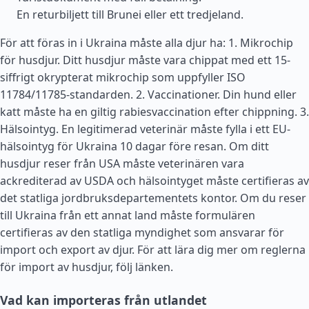
En returbiljett till Brunei eller ett tredjeland.
För att föras in i Ukraina måste alla djur ha: 1. Mikrochip
för husdjur. Ditt husdjur måste vara chippat med ett 15-
siffrigt okrypterat mikrochip som uppfyller ISO
11784/11785-standarden. 2. Vaccinationer. Din hund eller
katt måste ha en giltig rabiesvaccination efter chippning. 3.
Hälsointyg. En legitimerad veterinär måste fylla i ett EU-
hälsointyg för Ukraina 10 dagar före resan. Om ditt
husdjur reser från
USA
måste veterinären vara
ackrediterad av USDA och hälsointyget måste certifieras av
det statliga jordbruksdepartementets kontor. Om du reser
till Ukraina från ett annat land måste formulären
certifieras av den statliga myndighet som ansvarar för
import och export av djur. För att lära dig mer om reglerna
för import av husdjur, följ länken.
Vad kan importeras från utlandet