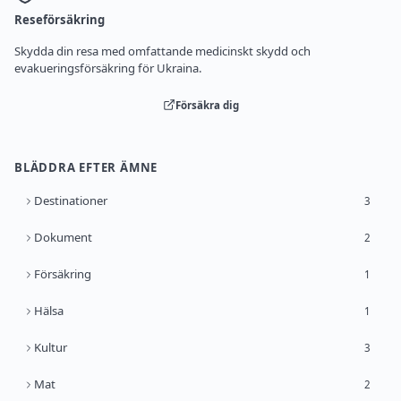
Reseförsäkring
Skydda din resa med omfattande medicinskt skydd och
evakueringsförsäkring för Ukraina.
Försäkra dig
BLÄDDRA EFTER ÄMNE
Destinationer
3
Dokument
2
Försäkring
1
Hälsa
1
Kultur
3
Mat
2