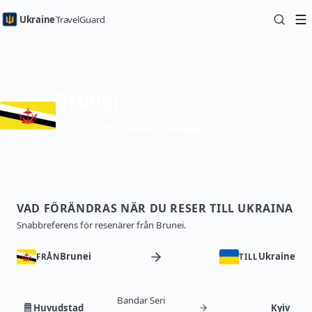
Ukraine
TravelGuard
Hem
Landsguider
Resa till Ukraina från Brunei — Reseguide
Brunei
Visumfritt i upp till 30 dagar
VAD FÖRÄNDRAS NÄR DU RESER TILL UKRAINA
Snabbreferens för resenärer från Brunei.
Brunei
Ukraine
FRÅN
TILL
Bandar Seri
Huvudstad
Kyiv