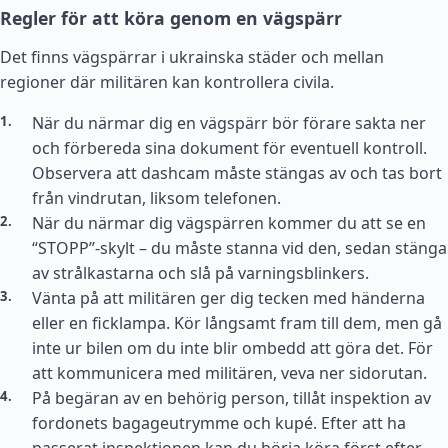
Regler för att köra genom en vägspärr
Det finns vägspärrar i ukrainska städer och mellan
regioner där militären kan kontrollera civila.
När du närmar dig en vägspärr bör förare sakta ner
och förbereda sina dokument för eventuell kontroll.
Observera att dashcam måste stängas av och tas bort
från vindrutan, liksom telefonen.
När du närmar dig vägspärren kommer du att se en
“STOPP”-skylt – du måste stanna vid den, sedan stänga
av strålkastarna och slå på varningsblinkers.
Vänta på att militären ger dig tecken med händerna
eller en ficklampa. Kör långsamt fram till dem, men gå
inte ur bilen om du inte blir ombedd att göra det. För
att kommunicera med militären, veva ner sidorutan.
På begäran av en behörig person, tillåt inspektion av
fordonets bagageutrymme och kupé. Efter att ha