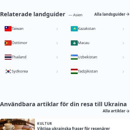
Relaterade landguider
Alla landsguider
— Asien
Taiwan
Kazakstan
Östtimor
Macau
Thailand
Uzbekistan
Sydkorea
Tadzjikistan
Användbara artiklar för din resa till Ukraina
Alla artiklar
KULTUR
Viktiga ukrainska fraser för resenärer