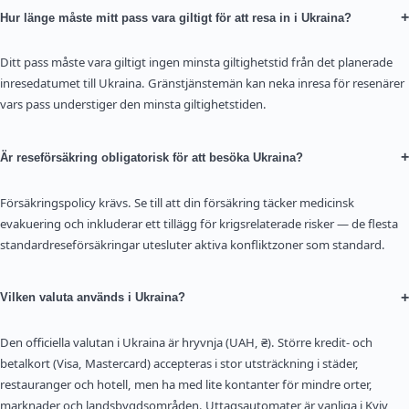
+
Hur länge måste mitt pass vara giltigt för att resa in i Ukraina?
Ditt pass måste vara giltigt ingen minsta giltighetstid från det planerade
inresedatumet till Ukraina. Gränstjänstemän kan neka inresa för resenärer
vars pass understiger den minsta giltighetstiden.
+
Är reseförsäkring obligatorisk för att besöka Ukraina?
Försäkringspolicy krävs. Se till att din försäkring täcker medicinsk
evakuering och inkluderar ett tillägg för krigsrelaterade risker — de flesta
standardreseförsäkringar utesluter aktiva konfliktzoner som standard.
+
Vilken valuta används i Ukraina?
Den officiella valutan i Ukraina är hryvnja (UAH, ₴). Större kredit- och
betalkort (Visa, Mastercard) accepteras i stor utsträckning i städer,
restauranger och hotell, men ha med lite kontanter för mindre orter,
marknader och landsbygdsområden. Uttagsautomater är vanliga i Kyiv,