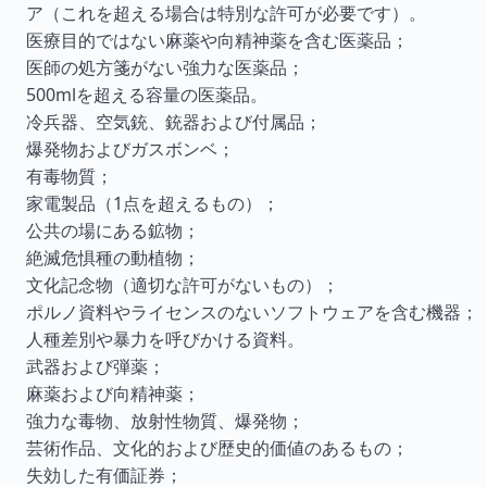
ア（これを超える場合は特別な許可が必要です）。
医療目的ではない麻薬や向精神薬を含む医薬品；
医師の処方箋がない強力な医薬品；
500mlを超える容量の医薬品。
冷兵器、空気銃、銃器および付属品；
爆発物およびガスボンベ；
有毒物質；
家電製品（1点を超えるもの）；
公共の場にある鉱物；
絶滅危惧種の動植物；
文化記念物（適切な許可がないもの）；
ポルノ資料やライセンスのないソフトウェアを含む機器；
人種差別や暴力を呼びかける資料。
武器および弾薬；
麻薬および向精神薬；
強力な毒物、放射性物質、爆発物；
芸術作品、文化的および歴史的価値のあるもの；
失効した有価証券；