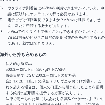
ウクライナ到着後にe-Visaを申請できますか？いいえ、申
請は渡航前にオンラインで行う必要があります。
電子ビザは何回延長できますか？e-Visaは延長できませ
ん。新たに申請する必要があります。
e-Visaでウクライナで働くことはできますか？いいえ、e-
Visaは観光やビジネス目的の短期滞在のみを許可するもの
であり、就労はできません。
海外から持ち込めるもの
個人的な所持品
500ユーロ以下かつ50kg以下の物品
販売目的ではない200ユーロ以下の食料品
合計1万ユーロ以下の現金（フリヴニャおよび外貨）。こ
れを超える場合は、個人の口座から引き出したことを証明
する銀行の証明書を提示する必要があります。
法律で定められた量（1人あたり各薬5パッケージまで）の
医薬品（麻薬および向精神薬を除く）。「赤」の税関通