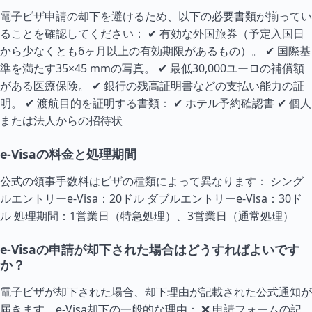
電子ビザ申請の却下を避けるため、以下の必要書類が揃ってい
ることを確認してください： ✔ 有効な外国旅券（予定入国日
から少なくとも6ヶ月以上の有効期限があるもの）。 ✔ 国際基
準を満たす35×45 mmの写真。 ✔ 最低30,000ユーロの補償額
がある医療保険。 ✔ 銀行の残高証明書などの支払い能力の証
明。 ✔ 渡航目的を証明する書類： ✔ ホテル予約確認書 ✔ 個人
または法人からの招待状
e-Visaの料金と処理期間
公式の領事手数料はビザの種類によって異なります： シング
ルエントリーe-Visa：20ドル ダブルエントリーe-Visa：30ド
ル 処理期間：1営業日（特急処理）、3営業日（通常処理）
e-Visaの申請が却下された場合はどうすればよいです
か？
電子ビザが却下された場合、却下理由が記載された公式通知が
届きます。e-Visa却下の一般的な理由： ❌ 申請フォームの記