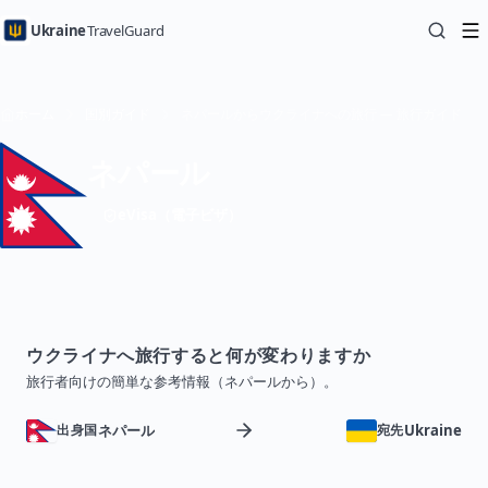
Ukraine
TravelGuard
ホーム
国別ガイド
ネパールからウクライナへの旅行 — 旅行ガイド
ネパール
eVisa（電子ビザ）
ウクライナへ旅行すると何が変わりますか
旅行者向けの簡単な参考情報（ネパールから）。
ネパール
Ukraine
出身国
宛先