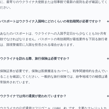
に、最寄りのウクライナ大使館または領事館で最新の規則を必ず確認してく
ださい。
+
パスポートはウクライナ入国時にどのくらいの有効期間が必要ですか？
あなたのパスポートは、ウクライナへの入国予定日から少なくとも3か月有
効でなければなりません。パスポートの有効期間が最低要件を下回る旅行者
は、国境警備官に入国を拒否される場合があります。
+
ウクライナを訪れる際、旅行保険は必要ですか？
保険証券が必要です。保険は医療搬送をカバーし、戦争関連特約を含んでい
ることを確認してください。一般的な旅行保険では、紛争地域での補償は通
常除外されています。
+
ウクライナでは何の通貨が使われていますか？
ウクライナの公式通貨はフリヴニャ（UAH、₴）です。主要なクレジットカ