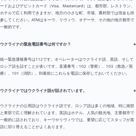
ードおよびデビットカード（Visa、Mastercard）は、都市部、レストラン、
ホテルで広く利用できますが、地方の小さな町、市場、農村部では現金も持
参してください。ATMはキーウ、リヴィウ、オデーサ、その他の地方都市で
一般的です。
+
ウクライナの緊急電話番号は何ですか？
統一緊急通報番号は112です。オペレーターはウクライナ語、英語、そして
ロシア語を話すことが多いです。直通番号：102（警察）、103（救急／医
療）、101（消防）。到着前にこれらを電話に保存しておいてください。
+
ウクライナではウクライナ語が話されています。
ウクライナの公用語はウクライナ語です。ロシア語は多くの地域、特に南部
と東部で広く理解されています。英語はホテル、人気の観光地、主要都市で
一般的に話されており、キーウやリヴィウでは、要望に応じてスタッフが英
語に切り替えることがよくあります。