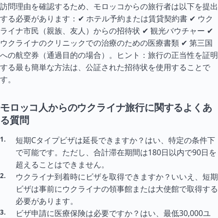
訪問理由を確認するため、モロッコからの旅行者は以下を提出
する必要があります：✔ ホテル予約または賃貸契約書 ✔ ウク
ライナ市民（親族、友人）からの招待状 ✔ 観光バウチャー ✔
ウクライナのクリニックでの治療のための医療書類 ✔ 第三国
への航空券（通過目的の場合）。ヒント：旅行の正当性を証明
する最も簡単な方法は、公証された招待状を使用することで
す。
モロッコ人からのウクライナ旅行に関するよくあ
る質問
短期C
タイ
プビザは延長できますか？はい、特定の条件下
で可能です。ただし、合計滞在期間は180日以内で90日を
超えることはできません。
ウクライナ到着時にビザを取得できますか？いいえ、短期
ビザは事前にウクライナの領事館または大使館で取得する
必要があります。
ビザ申請に医療保険は必要ですか？はい、最低30,000ユ