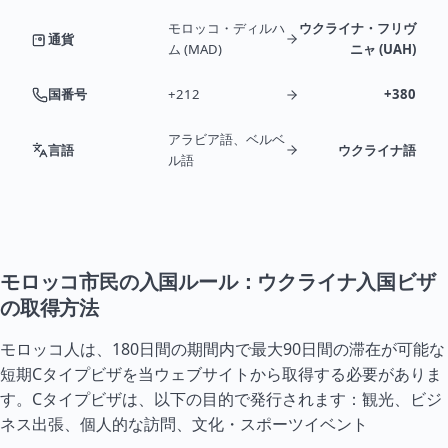
モロッコ・ディルハ
ウクライナ・フリヴ
通貨
ム (MAD)
ニャ (UAH)
国番号
+212
+380
アラビア語、ベルベ
言語
ウクライナ語
ル語
モロッコ市民の入国ルール：ウクライナ入国ビザ
の取得方法
モロッコ人は、180日間の期間内で最大90日間の滞在が可能な
短期C
タイ
プビザを当ウェブサイトから取得する必要がありま
す。Cタイプビザは、以下の目的で発行されます：観光、ビジ
ネス出張、個人的な訪問、文化・スポーツイベント