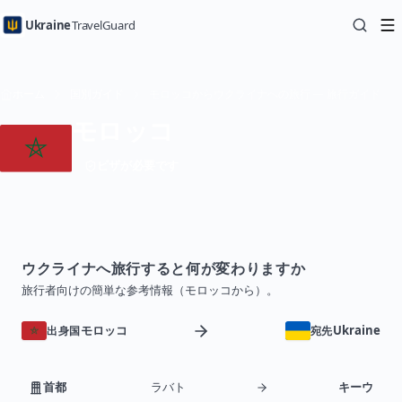
Ukraine
TravelGuard
ホーム
国別ガイド
モロッコからウクライナへの旅行 — 旅行ガイド
モロッコ
ビザが必要です
ウクライナへ旅行すると何が変わりますか
旅行者向けの簡単な参考情報（モロッコから）。
モロッコ
Ukraine
出身国
宛先
首都
ラバト
キーウ