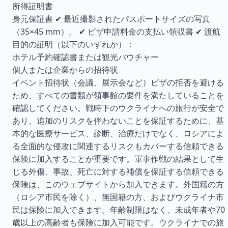
所得証明書
身元保証書 ✔ 最近撮影されたパスポートサイズの写真
（35×45 mm）。 ✔ ビザ申請料金の支払い領収書 ✔ 渡航
目的の証明（以下のいずれか）：
ホテル予約確認書または観光バウチャー
個人または企業からの招待状
イベント招待状（会議、展示会など）ビザの拒否を避ける
ため、すべての書類が領事館の要件を満たしていることを
確認してください。戦時下のウクライナへの旅行が安全で
あり、追加のリスクを伴わないことを保証するために、基
本的な医療サービス、診断、治療だけでなく、ロシアによ
る全面的な侵攻に関連するリスクもカバーする信頼できる
保険に加入することが重要です。軍事作戦の結果として生
じる外傷、事故、死亡に対する補償を保証する信頼できる
保険は、このウェブサイトから加入できます。外国籍の方
（ロシア市民を除く）、無国籍の方、およびウクライナ市
民は保険に加入できます。年齢制限はなく、未成年者や70
歳以上の高齢者も保険に加入可能です。ウクライナでの旅