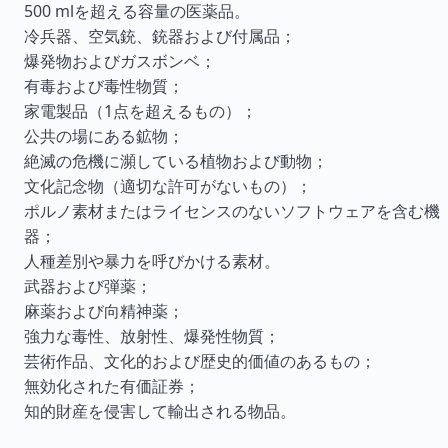
500 mlを超える容量の医薬品。
冷兵器、空気銃、銃器および付属品；
爆発物およびガスボンベ；
有毒および毒性物質；
家電製品（1点を超えるもの）；
公共の場にある鉱物；
絶滅の危機に瀕している植物および動物；
文化記念物（適切な許可がないもの）；
ポルノ素材またはライセンスのないソフトウェアを含む機
器；
人種差別や暴力を呼びかける素材。
武器および弾薬；
麻薬および向精神薬；
強力な毒性、放射性、爆発性物質；
芸術作品、文化的および歴史的価値のあるもの；
無効化された有価証券；
知的財産を侵害して輸出される物品。