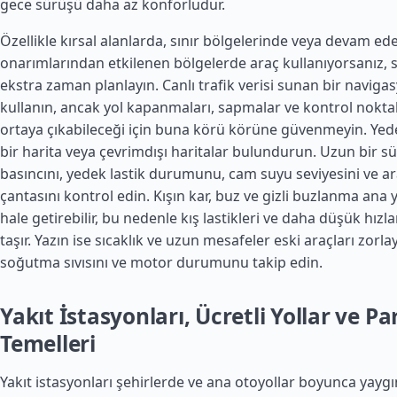
gece sürüşü daha az konforludur.
Özellikle kırsal alanlarda, sınır bölgelerinde veya devam ede
onarımlarından etkilenen bölgelerde araç kullanıyorsanız, s
ekstra zaman planlayın. Canlı trafik verisi sunan bir navig
kullanın, ancak yol kapanmaları, sapmalar ve kontrol noktal
ortaya çıkabileceği için buna körü körüne güvenmeyin. Yede
bir harita veya çevrimdışı haritalar bulundurun. Uzun bir s
basıncını, yedek lastik durumunu, cam suyu seviyesini ve a
çantasını kontrol edin. Kışın kar, buz ve gizli buzlanma ana yol
hale getirebilir, bu nedenle kış lastikleri ve daha düşük hız
taşır. Yazın ise sıcaklık ve uzun mesafeler eski araçları zorla
soğutma sıvısını ve motor durumunu takip edin.
Yakıt İstasyonları, Ücretli Yollar ve P
Temelleri
Yakıt istasyonları şehirlerde ve ana otoyollar boyunca yayg