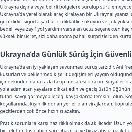
Ukrayna dışına veya belirli bölgelere sürülüp sürülemeyeceği
Ukrayna’da yerel olarak araç kiralayan bir Ukraynalıysanız, 
geçerlidir: sigorta şartlarını dikkatlice okuyun ve çok yükse
bedeli veya zayıf yol yardımı varsa en ucuz seçenekten kaçı
yüksek bir ücret, sizi daha sonra pahalı sürprizlerden kurtar
Ukrayna’da Günlük Sürüş İçin Güvenli
Ukrayna’da en iyi yaklaşım savunmacı sürüş tarzıdır. Ani fre
kusurları ve beklenmedik şerit değişimleri yaygın olduğund
içindekinden daha fazla takip mesafesi bırakın. Sinyalleriniz
yola adım atan yayalara dikkat edin ve geçiş üstünlüğünün 
tutarlı saygı görmeyebileceği kavşaklarda temkinli olun. Kö
koşullarında, kışın ilk donan yerler olan virajlardan, köprül
geçitlerden çok önce hızınızı azaltın.
Pratik sorunlara karşı hazırlıklı olmak da akıllıcadır. Uzun yo
bir telefon, taşınabilir şarj cihazı, su ve biraz atıştırmalık b