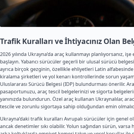
Trafik Kuralları ve İhtiyacınız Olan Be
2026 yılında Ukrayna’da araç kullanmayı planlıyorsanız, işe 
başlayın. Yabancı sürücüler geçerli bir ulusal sürücü belgesi
ayrıca birçok gezginin, özellikle ehliyetleri Latin alfabesind
kiralama şirketleri ve yol kenarı kontrollerinde sorun yaşa
Uluslararası Sürücü Belgesi (IDP) bulundurması önerilir. Ar
pasaportunuzu, araç tescil belgelerinizi ve sigorta belgeler
yanınızda bulundurun. Özel araç kullanan Ukraynalılar, aracı
tescile ve zorunlu sigortaya sahip olduğundan emin olmalıdı
Ukrayna’daki trafik kuralları Avrupalı sürücüler için genel ol
ancak denetimler sıkı olabilir. Yolun sağından sürün, vars
arka koltuklarda emniyet kemeri takın ve yerel koşullar ile 