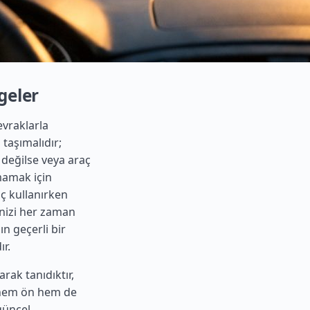
lgeler
evraklarla
 taşımalıdır;
e değilse veya araç
mamak için
aç kullanırken
inizi her zaman
n geçerli bir
r.
arak tanıdıktır,
a hem ön hem de
güncel