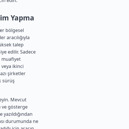
ih edin.
Seçim Yapma
ğer bölgesel
er aracılığıyla
üksek talep
e edilir. Sadece
, muafiyet
 veya ikinci
azı şirketler
k sürüş
eyin. Mevcut
rı ve gösterge
ne yazıldığından
rması durumunda ne
adığı için aracın