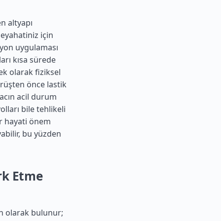
n altyapı
eyahatiniz için
asyon uygulaması
arı kısa sürede
k olarak fiziksel
ürüşten önce lastik
racın acil durum
ları bile tehlikeli
lar hayati önem
yabilir, bu yüzden
ark Etme
ın olarak bulunur;