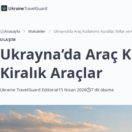
Ukraine
TravelGuard
Anasayfa
Makaleler
ULAŞIM
Ukrayna’da Araç Ku
Kiralık Araçlar
Ukraine TravelGuard Editorial
15 Nisan 2026
7 dk okuma