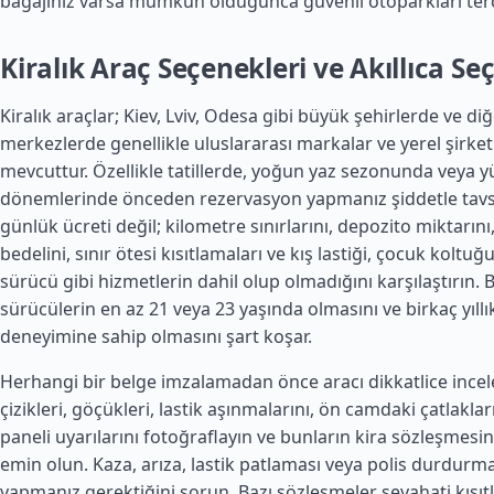
bagajınız varsa mümkün olduğunca güvenli otoparkları terc
Kiralık Araç Seçenekleri ve Akıllıca 
Kiralık araçlar; Kiev, Lviv, Odesa gibi büyük şehirlerde ve di
merkezlerde genellikle uluslararası markalar ve yerel şirketl
mevcuttur. Özellikle tatillerde, yoğun yaz sezonunda veya y
dönemlerinde önceden rezervasyon yapmanız şiddetle tavsiy
günlük ücreti değil; kilometre sınırlarını, depozito miktarını
bedelini, sınır ötesi kısıtlamaları ve kış lastiği, çocuk koltuğu
sürücü gibi hizmetlerin dahil olup olmadığını karşılaştırın. B
sürücülerin en az 21 veya 23 yaşında olmasını ve birkaç yıllı
deneyimine sahip olmasını şart koşar.
Herhangi bir belge imzalamadan önce aracı dikkatlice incel
çizikleri, göçükleri, lastik aşınmalarını, ön camdaki çatlakla
paneli uyarılarını fotoğraflayın ve bunların kira sözleşmesi
emin olun. Kaza, arıza, lastik patlaması veya polis durdu
yapmanız gerektiğini sorun. Bazı sözleşmeler seyahati kısıtl