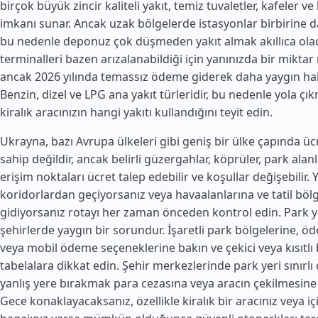
birçok büyük zincir kaliteli yakıt, temiz tuvaletler, kafeler v
imkanı sunar. Ancak uzak bölgelerde istasyonlar birbirine da
bu nedenle deponuz çok düşmeden yakıt almak akıllıca olaca
terminalleri bazen arızalanabildiği için yanınızda bir mikta
ancak 2026 yılında temassız ödeme giderek daha yaygın hale
Benzin, dizel ve LPG ana yakıt türleridir, bu nedenle yola ç
kiralık aracınızın hangi yakıtı kullandığını teyit edin.
Ukrayna, bazı Avrupa ülkeleri gibi geniş bir ülke çapında ücr
sahip değildir, ancak belirli güzergahlar, köprüler, park alanl
erişim noktaları ücret talep edebilir ve koşullar değişebilir.
koridorlardan geçiyorsanız veya havaalanlarına ve tatil böl
gidiyorsanız rotayı her zaman önceden kontrol edin. Park y
şehirlerde yaygın bir sorundur. İşaretli park bölgelerine, 
veya mobil ödeme seçeneklerine bakın ve çekici veya kısıtlı bö
tabelalara dikkat edin. Şehir merkezlerinde park yeri sınırlı o
yanlış yere bırakmak para cezasına veya aracın çekilmesine 
Gece konaklayacaksanız, özellikle kiralık bir aracınız veya 