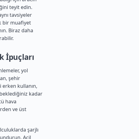
ni teyit edin.
aynı tavsiyeler
k bir muafiyet
nın. Biraz daha
abilir.
k İpuçları
nlemeler, yol
an, şehir
i erken kullanın,
beklediğiniz kadar
tü hava
erden ve üst
lculuklarda şarjlı
ulundurun. Acil