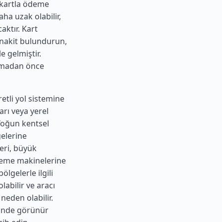
e kartla ödeme
ha uzak olabilir,
ktır. Kart
r nakit bulundurun,
 gelmiştir.
ıkmadan önce
etli yol sistemine
arı veya yerel
 Yoğun kentsel
gelerine
eri, büyük
ödeme makinelerine
lgelerle ilgili
labilir ve aracı
neden olabilir.
içinde görünür