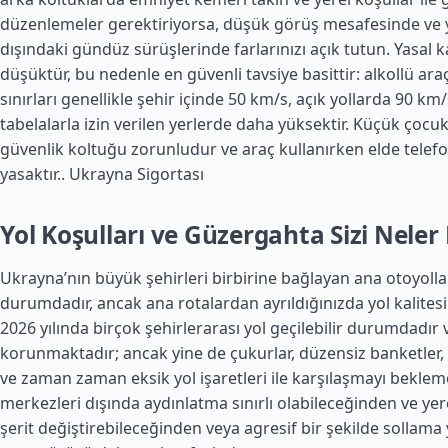
düzenlemeler gerektiriyorsa, düşük görüş mesafesinde ve y
dışındaki gündüz sürüşlerinde farlarınızı açık tutun. Yasal ka
düşüktür, bu nedenle en güvenli tavsiye basittir: alkollü ara
sınırları genellikle şehir içinde 50 km/s, açık yollarda 90 km
tabelalarla izin verilen yerlerde daha yüksektir. Küçük çocuk
güvenlik koltuğu zorunludur ve araç kullanırken elde telefo
yasaktır..
Ukrayna Sigortası
Yol Koşulları ve Güzergahta Sizi Neler
Ukrayna’nın büyük şehirleri birbirine bağlayan ana otoyolları
durumdadır, ancak ana rotalardan ayrıldığınızda yol kalitesi h
2026 yılında birçok şehirlerarası yol geçilebilir durumdadır ve
korunmaktadır; ancak yine de çukurlar, düzensiz banketler,
ve zaman zaman eksik yol işaretleri ile karşılaşmayı bekleme
merkezleri dışında aydınlatma sınırlı olabileceğinden ve yer
şerit değiştirebileceğinden veya agresif bir şekilde sollam