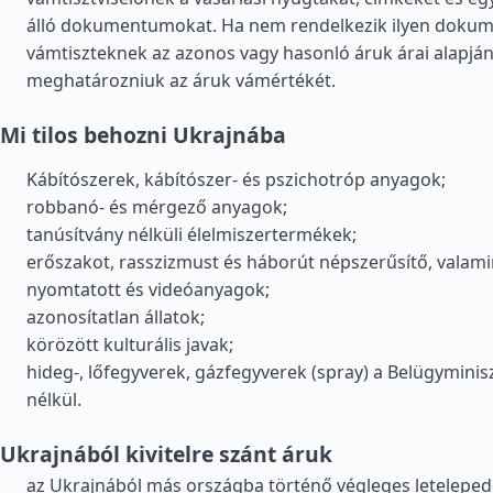
álló dokumentumokat. Ha nem rendelkezik ilyen doku
vámtiszteknek az azonos vagy hasonló áruk árai alapján
meghatározniuk az áruk vámértékét.
Mi tilos behozni Ukrajnába
Kábítószerek, kábítószer- és pszichotróp anyagok;
robbanó- és mérgező anyagok;
tanúsítvány nélküli élelmiszertermékek;
erőszakot, rasszizmust és háborút népszerűsítő, valam
nyomtatott és videóanyagok;
azonosítatlan állatok;
körözött kulturális javak;
hideg-, lőfegyverek, gázfegyverek (spray) a Belügymini
nélkül.
Ukrajnából kivitelre szánt áruk
az Ukrajnából más országba történő végleges letelepedé