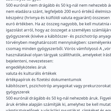
500 eurónál nem drágább és 50 kg-nál nem nehezebb á
nem eladásra szánt, legfeljebb 200 euró értékű élelmis
készpénz (hrivnya és külföldi valuta egyaránt) összesen 
euró értékben. Ha az összeg nagyobb, be kell mutatnia 
igazolást arról, hogy az összeget a személyes számlájáró
gyógyszerek (kivéve a kábítószer- és pszichotróp anyag
törvényben meghatározott mennyiségben: személyenkén
csomag minden gyógyszerből. Vörös vámfolyosó A „vör
használatával olyan tárgyak szállíthatók, amelyeket írás
bejelenteni, nevezetesen:
engedélyköteles áruk
valuta és kulturális értékek
értékpapírok és fizetési dokumentumok
kábítószert, pszichotróp anyagokat vagy prekurzorokat
gyógyszerek
500 eurónál drágább és 50 kg-nál nehezebb áruk. Figye
áruk értéke alapján számítják ki, amelyhez be kell mutat
vámtisztviselőnek a vásárlási nyugtákat, címkéket és e