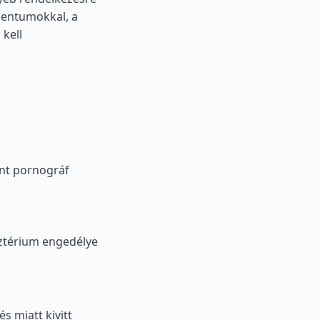
mentumokkal, a
 kell
int pornográf
sztérium engedélye
s miatt kivitt