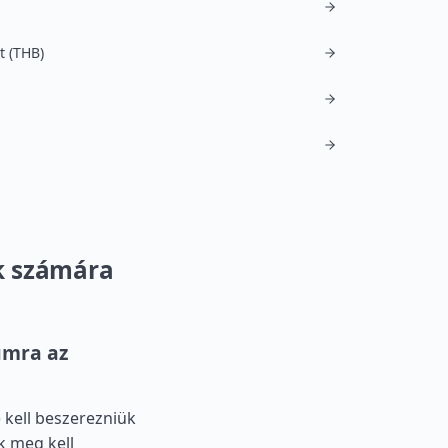
t (THB)
k számára
umra az
 kell beszerezniük
k meg kell