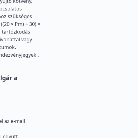
yújtó kötvény,
apcsolatos
hoz szükséges
((20 × Pm) ÷ 30) ×
a tartózkodás
ivonattal vagy
ntumok.
endezvényjegyek..
lgár a
 az e-mail
l együtt.