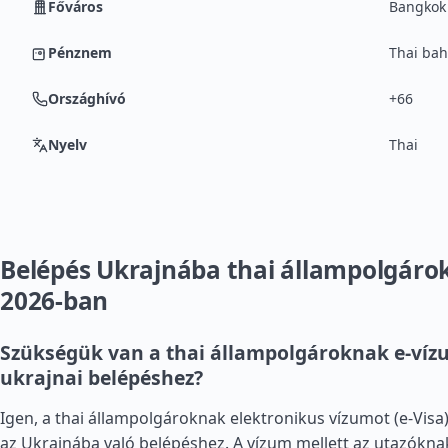
Főváros
Bangkok
Pénznem
Thai bah
Országhívó
+66
Nyelv
Thai
Belépés Ukrajnába thai állampolgáro
2026-ban
Szükségük van a thai állampolgároknak e-víz
ukrajnai belépéshez?
Igen, a thai állampolgároknak elektronikus vízumot (e-Visa)
az Ukrajnába való belépéshez. A vízum mellett az utazókna