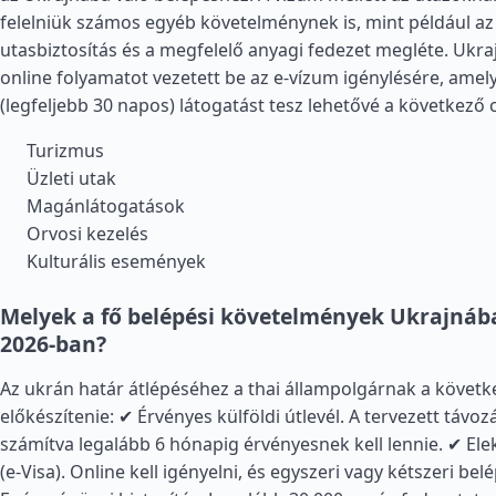
felelniük számos egyéb követelménynek is, mint például az
utasbiztosítás és a megfelelő anyagi fedezet megléte. Ukr
online folyamatot vezetett be az e-vízum igénylésére, amely
(legfeljebb 30 napos) látogatást tesz lehetővé a következő 
Turizmus
Üzleti utak
Magánlátogatások
Orvosi kezelés
Kulturális események
Melyek a fő belépési követelmények Ukrajnába
2026-ban?
Az ukrán határ átlépéséhez a thai állampolgárnak a követke
előkészítenie: ✔ Érvényes külföldi útlevél. A tervezett távo
számítva legalább 6 hónapig érvényesnek kell lennie. ✔ El
(e-Visa). Online kell igényelni, és egyszeri vagy kétszeri bel