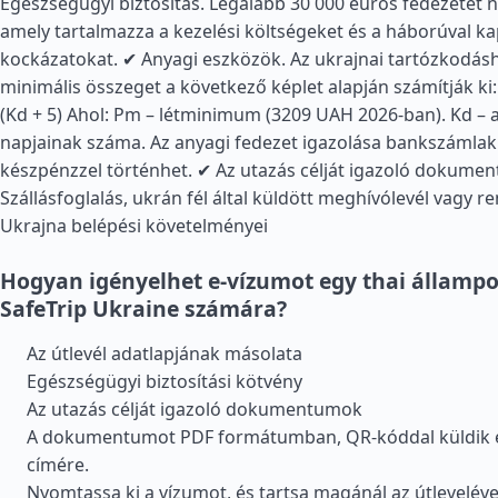
Egészségügyi biztosítás. Legalább 30 000 eurós fedezetet n
amely tartalmazza a kezelési költségeket és a háborúval k
kockázatokat. ✔ Anyagi eszközök. Az ukrajnai tartózkodás
minimális összeget a következő képlet alapján számítják ki: 
(Kd + 5) Ahol: Pm – létminimum (3209 UAH 2026-ban). Kd – 
napjainak száma. Az anyagi fedezet igazolása bankszámlak
készpénzzel történhet. ✔ Az utazás célját igazoló dokume
Szállásfoglalás, ukrán fél által küldött meghívólevél vagy r
Ukrajna belépési követelményei
Hogyan igényelhet e-vízumot egy thai állampo
SafeTrip Ukraine számára?
Az útlevél adatlapjának másolata
Egészségügyi biztosítási kötvény
Az utazás célját igazoló dokumentumok
A dokumentumot PDF formátumban, QR-kóddal küldik el
címére.
Nyomtassa ki a vízumot, és tartsa magánál az útleveléve