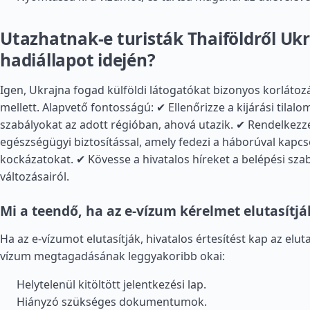
Utazhatnak-e turisták Thaiföldről Uk
hadiállapot idején?
Igen, Ukrajna fogad külföldi látogatókat bizonyos korlátoz
mellett. Alapvető fontosságú: ✔ Ellenőrizze a kijárási tilal
szabályokat az adott régióban, ahová utazik. ✔ Rendelkezz
egészségügyi biztosítással, amely fedezi a háborúval kapcs
kockázatokat. ✔ Kövesse a hivatalos híreket a belépési sza
változásairól.
Mi a teendő, ha az e-vízum kérelmet elutasítjá
Ha az e-vízumot elutasítják, hivatalos értesítést kap az eluta
vízum megtagadásának leggyakoribb okai:
Helytelenül kitöltött jelentkezési lap.
Hiányzó szükséges dokumentumok.