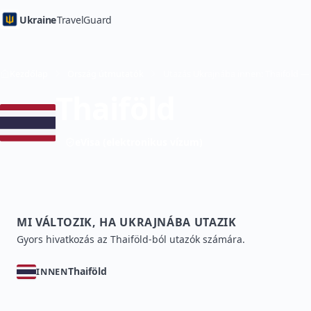
Ukraine
TravelGuard
Kezdőlap
Ország útmutatók
Utazás Ukrajnába innen: Thaiföld —
Thaiföld
eVisa (elektronikus vízum)
MI VÁLTOZIK, HA UKRAJNÁBA UTAZIK
Gyors hivatkozás az Thaiföld-ból utazók számára.
Thaiföld
INNEN