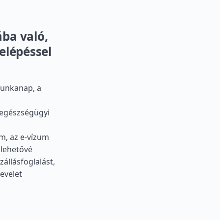
ba való,
elépéssel
munkanap, a
z egészségügyi
m, az e-vízum
 lehetővé
állásfoglalást,
evelet