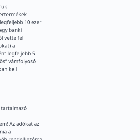
ruk
zertermékek
legfeljebb 10 ezer
egy banki
l vette fel
okat) a
t legfeljebb 5
ös” vámfolyosó
ban kell
 tartalmazó
lem! Az adókat az
nia a
gyéb rendelkezésre