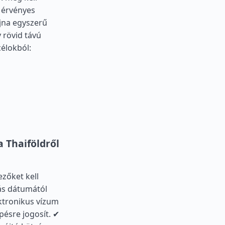
 érvényes
ajna egyszerű
 rövid távú
célokból:
 Thaiföldről
zőket kell
zás dátumától
ektronikus vízum
épésre jogosít. ✔