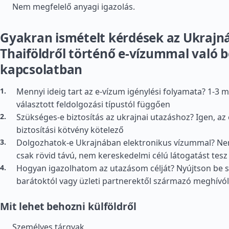
Nem megfelelő anyagi igazolás.
Gyakran ismételt kérdések az Ukrajná
Thaiföldről történő e-vízummal való b
kapcsolatban
Mennyi ideig tart az e-vízum igénylési folyamata? 1-3 
választott feldolgozási típustól függően
Szükséges-e biztosítás az ukrajnai utazáshoz? Igen, a
biztosítási kötvény kötelező
Dolgozhatok-e Ukrajnában elektronikus vízummal? Ne
csak rövid távú, nem kereskedelmi célú látogatást tesz
Hogyan igazolhatom az utazásom célját? Nyújtson be sz
barátoktól vagy üzleti partnerektől származó meghívól
Mit lehet behozni külföldről
Személyes tárgyak