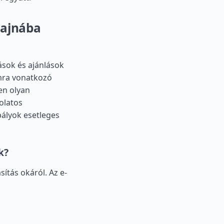
rajnába
ások és ajánlások
omra vonatkozó
en olyan
olatos
bályok esetleges
k?
sítás okáról. Az e-