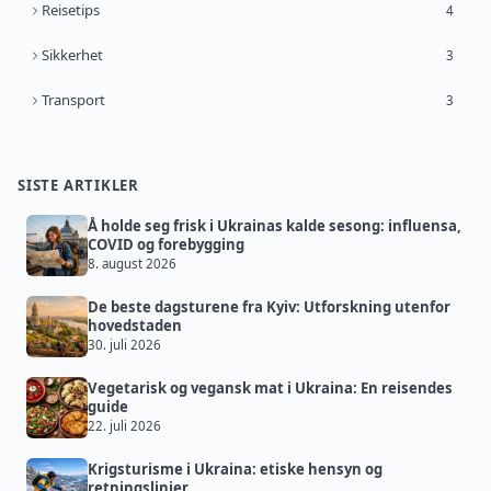
Reisetips
4
Sikkerhet
3
Transport
3
SISTE ARTIKLER
Å holde seg frisk i Ukrainas kalde sesong: influensa,
COVID og forebygging
8. august 2026
De beste dagsturene fra Kyiv: Utforskning utenfor
hovedstaden
30. juli 2026
Vegetarisk og vegansk mat i Ukraina: En reisendes
guide
22. juli 2026
Krigsturisme i Ukraina: etiske hensyn og
retningslinjer