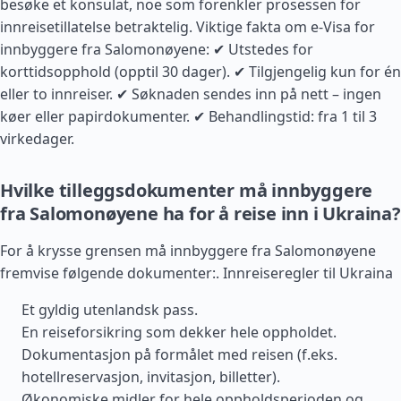
besøke et konsulat, noe som forenkler prosessen for
innreisetillatelse betraktelig. Viktige fakta om e-Visa for
innbyggere fra Salomonøyene: ✔ Utstedes for
korttidsopphold (opptil 30 dager). ✔ Tilgjengelig kun for én
eller to innreiser. ✔ Søknaden sendes inn på nett – ingen
køer eller papirdokumenter. ✔ Behandlingstid: fra 1 til 3
virkedager.
Hvilke tilleggsdokumenter må innbyggere
fra Salomonøyene ha for å reise inn i Ukraina?
For å krysse grensen må innbyggere fra Salomonøyene
fremvise følgende dokumenter:.
Innreiseregler til Ukraina
Et gyldig utenlandsk pass.
En reiseforsikring som dekker hele oppholdet.
Dokumentasjon på formålet med reisen (f.eks.
hotellreservasjon, invitasjon, billetter).
Økonomiske midler for hele oppholdsperioden og