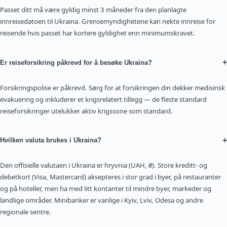
Passet ditt må være gyldig minst 3 måneder fra den planlagte
innreisedatoen til Ukraina. Grensemyndighetene kan nekte innreise for
reisende hvis passet har kortere gyldighet enn minimumskravet.
+
Er reiseforsikring påkrevd for å besøke Ukraina?
Forsikringspolise er påkrevd. Sørg for at forsikringen din dekker medisinsk
evakuering og inkluderer et krigsrelatert tillegg — de fleste standard
reiseforsikringer utelukker aktiv krigssone som standard.
+
Hvilken valuta brukes i Ukraina?
Den offisielle valutaen i Ukraina er hryvnia (UAH, ₴). Store kreditt- og
debetkort (Visa, Mastercard) aksepteres i stor grad i byer, på restauranter
og på hoteller, men ha med litt kontanter til mindre byer, markeder og
landlige områder. Minibanker er vanlige i Kyiv, Lviv, Odesa og andre
regionale sentre.