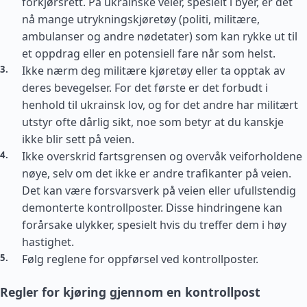
forkjørsrett. På ukrainske veier, spesielt i byer, er det
nå mange utrykningskjøretøy (politi, militære,
ambulanser og andre nødetater) som kan rykke ut til
et oppdrag eller en potensiell fare når som helst.
Ikke nærm deg militære kjøretøy eller ta opptak av
deres bevegelser. For det første er det forbudt i
henhold til ukrainsk lov, og for det andre har militært
utstyr ofte dårlig sikt, noe som betyr at du kanskje
ikke blir sett på veien.
Ikke overskrid fartsgrensen og overvåk veiforholdene
nøye, selv om det ikke er andre trafikanter på veien.
Det kan være forsvarsverk på veien eller ufullstendig
demonterte kontrollposter. Disse hindringene kan
forårsake ulykker, spesielt hvis du treffer dem i høy
hastighet.
Følg reglene for oppførsel ved kontrollposter.
Regler for kjøring gjennom en kontrollpost