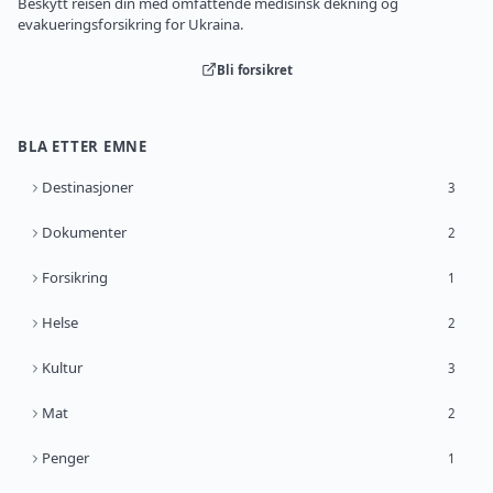
Beskytt reisen din med omfattende medisinsk dekning og
evakueringsforsikring for Ukraina.
Bli forsikret
BLA ETTER EMNE
Destinasjoner
3
Dokumenter
2
Forsikring
1
Helse
2
Kultur
3
Mat
2
Penger
1