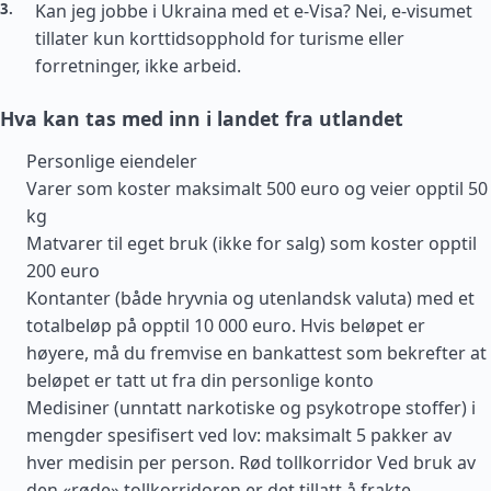
Kan jeg jobbe i Ukraina med et e-Visa? Nei, e-visumet
tillater kun korttidsopphold for turisme eller
forretninger, ikke arbeid.
Hva kan tas med inn i landet fra utlandet
Personlige eiendeler
Varer som koster maksimalt 500 euro og veier opptil 50
kg
Matvarer til eget bruk (ikke for salg) som koster opptil
200 euro
Kontanter (både hryvnia og utenlandsk valuta) med et
totalbeløp på opptil 10 000 euro. Hvis beløpet er
høyere, må du fremvise en bankattest som bekrefter at
beløpet er tatt ut fra din personlige konto
Medisiner (unntatt narkotiske og psykotrope stoffer) i
mengder spesifisert ved lov: maksimalt 5 pakker av
hver medisin per person. Rød tollkorridor Ved bruk av
den «røde» tollkorridoren er det tillatt å frakte