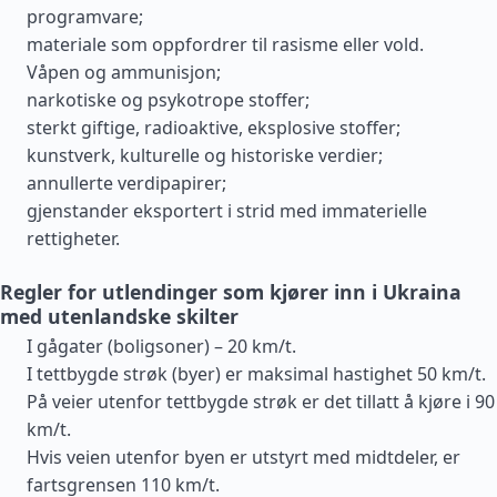
programvare;
materiale som oppfordrer til rasisme eller vold.
Våpen og ammunisjon;
narkotiske og psykotrope stoffer;
sterkt giftige, radioaktive, eksplosive stoffer;
kunstverk, kulturelle og historiske verdier;
annullerte verdipapirer;
gjenstander eksportert i strid med immaterielle
rettigheter.
Regler for utlendinger som kjører inn i Ukraina
med utenlandske skilter
I gågater (boligsoner) – 20 km/t.
I tettbygde strøk (byer) er maksimal hastighet 50 km/t.
På veier utenfor tettbygde strøk er det tillatt å kjøre i 90
km/t.
Hvis veien utenfor byen er utstyrt med midtdeler, er
fartsgrensen 110 km/t.