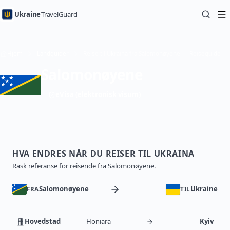
Ukraine
TravelGuard
Hjem
Landguider
Reise til Ukraina fra Salomonøyene — Reiseguide
Salomonøyene
eVisa (elektronisk visum)
HVA ENDRES NÅR DU REISER TIL UKRAINA
Rask referanse for reisende fra Salomonøyene.
Salomonøyene
Ukraine
FRA
TIL
Hovedstad
Honiara
Kyiv