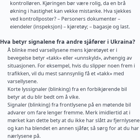
kontrolløren. Kjøringen bør være rolig, da en brå
økning i hastighet kan vekke mistanke. Hva sjekkes
ved kontrollposter? – Personers dokumenter –
eiendeler (inspeksjon) – kjøretøy; – bagasje og last.
Hva betyr signalene fra andre sjåfører i Ukraina?
Å blinke med varsellysene mens kjøretøyet er i
bevegelse betyr «takk» eller «unnskyld», avhengig av
situasjonen. For eksempel, hvis du slipper noen frem i
trafikken, vil du mest sannsynlig få et «takk» med
varsellysene.
Korte lyssignaler (blinking) fra en forbikjørende bil
betyr at du blir bedt om å vike.
Signaler (blinking) fra frontlysene på en møtende bil
advarer om fare lenger fremme. Merk imidlertid at i
mørket kan dette bety at du ikke har slått av fjernlysene
og kan ha blendet en annen sjåfør, så sørg for at du har
nærlysene på.