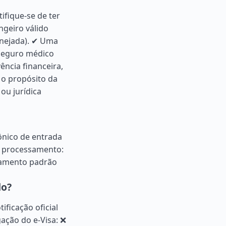
tifique-se de ter
geiro válido
anejada). ✔ Uma
 Seguro médico
ncia financeira,
o propósito da
ou jurídica
rônico de entrada
de processamento:
ssamento padrão
do?
ificação oficial
ação do e-Visa: ❌