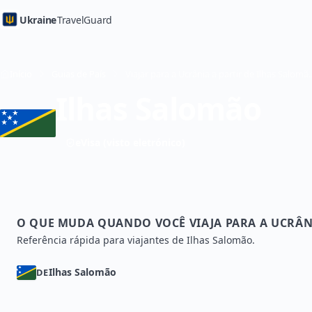
Ukraine
TravelGuard
Início
Guias de País
Viajar para a Ucrânia a partir d
Ilhas Salomão
eVisa (visto eletrónico)
O QUE MUDA QUANDO VOCÊ VIAJA PARA A UCRÂN
Referência rápida para viajantes de Ilhas Salomão.
Ilhas Salomão
DE