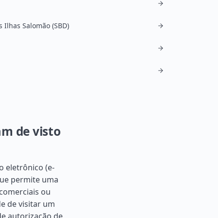
s Ilhas Salomão (SBD)
am de visto
 eletrônico (e-
 que permite uma
 comerciais ou
e de visitar um
de autorização de