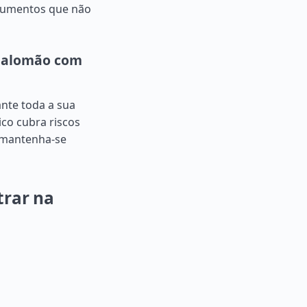
ocumentos que não
s Salomão com
nte toda a sua
ico cubra riscos
e mantenha-se
trar na