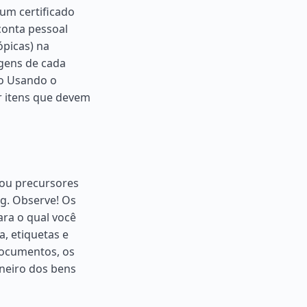
 um certificado
conta pessoal
ópicas) na
agens de cada
o Usando o
r itens que devem
 ou precursores
g. Observe! Os
ara o qual você
a, etiquetas e
documentos, os
aneiro dos bens