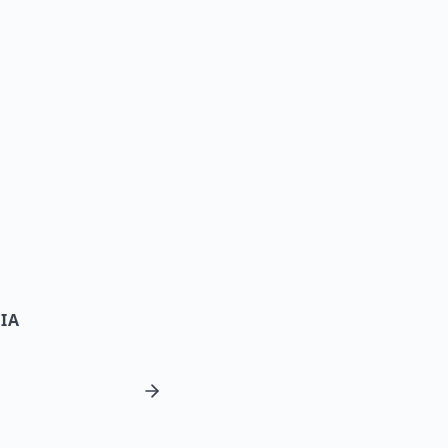
e Ilhas Salomão — Guia de Viagem
IA