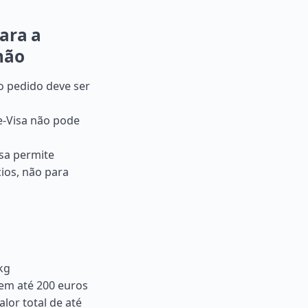
ara a
mão
 o pedido deve ser
e-Visa não pode
isa permite
ios, não para
kg
em até 200 euros
lor total de até