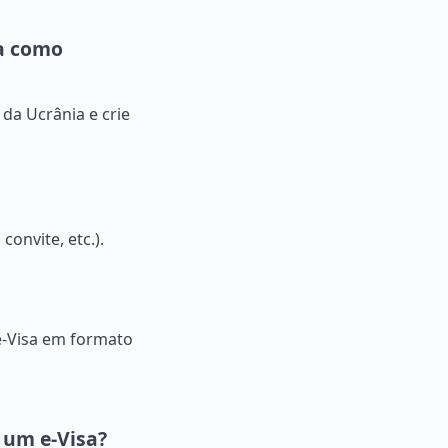
ia como
s da Ucrânia e crie
onvite, etc.).
e-Visa em formato
 um e-Visa?