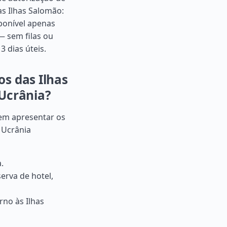
as Ilhas Salomão:
sponível apenas
— sem filas ou
 dias úteis.
s das Ilhas
 Ucrânia?
vem apresentar os
 Ucrânia
.
erva de hotel,
rno às Ilhas