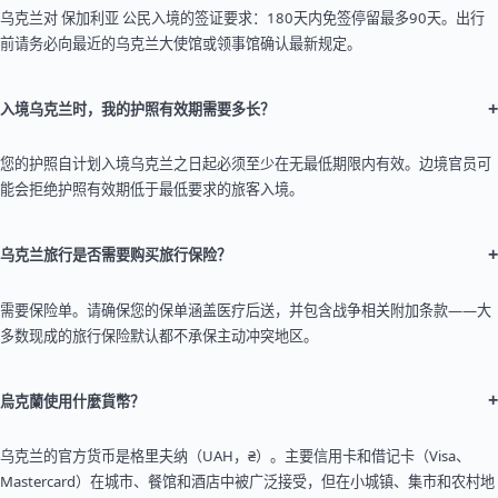
乌克兰对 保加利亚 公民入境的签证要求：180天内免签停留最多90天。出行
前请务必向最近的乌克兰大使馆或领事馆确认最新规定。
+
入境乌克兰时，我的护照有效期需要多长？
您的护照自计划入境乌克兰之日起必须至少在无最低期限内有效。边境官员可
能会拒绝护照有效期低于最低要求的旅客入境。
+
乌克兰旅行是否需要购买旅行保险？
需要保险单。请确保您的保单涵盖医疗后送，并包含战争相关附加条款——大
多数现成的旅行保险默认都不承保主动冲突地区。
+
烏克蘭使用什麼貨幣？
乌克兰的官方货币是格里夫纳（UAH，₴）。主要信用卡和借记卡（Visa、
Mastercard）在城市、餐馆和酒店中被广泛接受，但在小城镇、集市和农村地