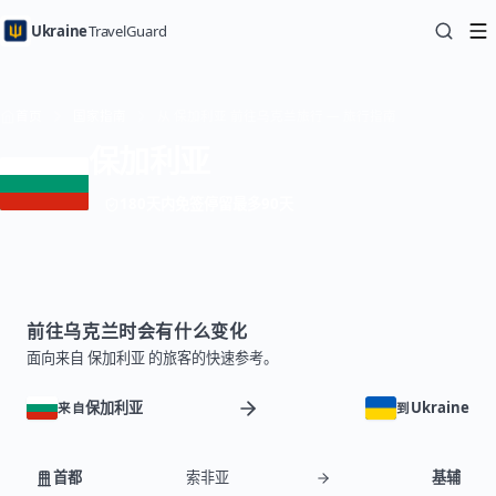
Ukraine
TravelGuard
首页
国家指南
从 保加利亚 前往乌克兰旅行 — 旅行指南
保加利亚
180天内免签停留最多90天
前往乌克兰时会有什么变化
面向来自 保加利亚 的旅客的快速参考。
保加利亚
Ukraine
来自
到
首都
索非亚
基辅