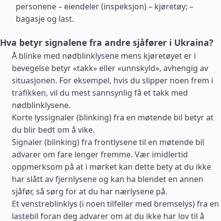
personene – eiendeler (inspeksjon) – kjøretøy; –
bagasje og last.
Hva betyr signalene fra andre sjåfører i Ukraina?
Å blinke med nødblinklysene mens kjøretøyet er i
bevegelse betyr «takk» eller «unnskyld», avhengig av
situasjonen. For eksempel, hvis du slipper noen frem i
trafikken, vil du mest sannsynlig få et takk med
nødblinklysene.
Korte lyssignaler (blinking) fra en møtende bil betyr at
du blir bedt om å vike.
Signaler (blinking) fra frontlysene til en møtende bil
advarer om fare lenger fremme. Vær imidlertid
oppmerksom på at i mørket kan dette bety at du ikke
har slått av fjernlysene og kan ha blendet en annen
sjåfør, så sørg for at du har nærlysene på.
Et venstreblinklys (i noen tilfeller med bremselys) fra en
lastebil foran deg advarer om at du ikke har lov til å