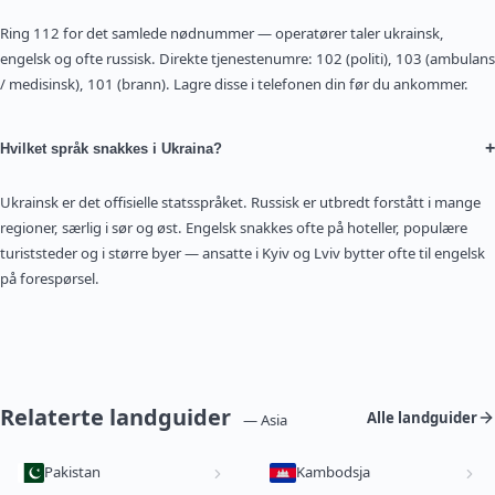
Ring 112 for det samlede nødnummer — operatører taler ukrainsk,
engelsk og ofte russisk. Direkte tjenestenumre: 102 (politi), 103 (ambulans
/ medisinsk), 101 (brann). Lagre disse i telefonen din før du ankommer.
+
Hvilket språk snakkes i Ukraina?
Ukrainsk er det offisielle statsspråket. Russisk er utbredt forstått i mange
regioner, særlig i sør og øst. Engelsk snakkes ofte på hoteller, populære
turiststeder og i større byer — ansatte i Kyiv og Lviv bytter ofte til engelsk
på forespørsel.
Relaterte landguider
Alle landguider
— Asia
Pakistan
Kambodsja