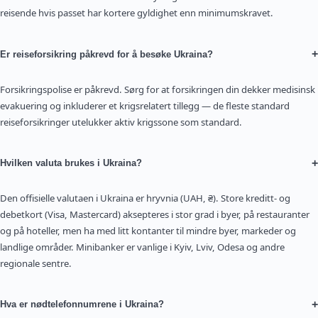
reisende hvis passet har kortere gyldighet enn minimumskravet.
+
Er reiseforsikring påkrevd for å besøke Ukraina?
Forsikringspolise er påkrevd. Sørg for at forsikringen din dekker medisinsk
evakuering og inkluderer et krigsrelatert tillegg — de fleste standard
reiseforsikringer utelukker aktiv krigssone som standard.
+
Hvilken valuta brukes i Ukraina?
Den offisielle valutaen i Ukraina er hryvnia (UAH, ₴). Store kreditt- og
debetkort (Visa, Mastercard) aksepteres i stor grad i byer, på restauranter
og på hoteller, men ha med litt kontanter til mindre byer, markeder og
landlige områder. Minibanker er vanlige i Kyiv, Lviv, Odesa og andre
regionale sentre.
+
Hva er nødtelefonnumrene i Ukraina?