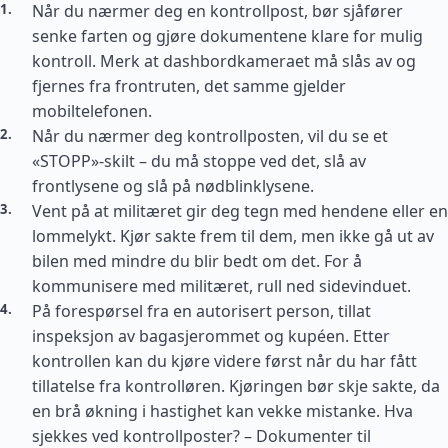
Når du nærmer deg en kontrollpost, bør sjåfører
senke farten og gjøre dokumentene klare for mulig
kontroll. Merk at dashbordkameraet må slås av og
fjernes fra frontruten, det samme gjelder
mobiltelefonen.
Når du nærmer deg kontrollposten, vil du se et
«STOPP»-skilt – du må stoppe ved det, slå av
frontlysene og slå på nødblinklysene.
Vent på at militæret gir deg tegn med hendene eller en
lommelykt. Kjør sakte frem til dem, men ikke gå ut av
bilen med mindre du blir bedt om det. For å
kommunisere med militæret, rull ned sidevinduet.
På forespørsel fra en autorisert person, tillat
inspeksjon av bagasjerommet og kupéen. Etter
kontrollen kan du kjøre videre først når du har fått
tillatelse fra kontrolløren. Kjøringen bør skje sakte, da
en brå økning i hastighet kan vekke mistanke. Hva
sjekkes ved kontrollposter? – Dokumenter til