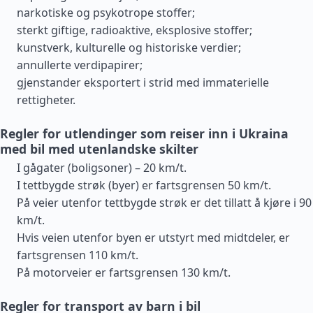
narkotiske og psykotrope stoffer;
sterkt giftige, radioaktive, eksplosive stoffer;
kunstverk, kulturelle og historiske verdier;
annullerte verdipapirer;
gjenstander eksportert i strid med immaterielle
rettigheter.
Regler for utlendinger som reiser inn i Ukraina
med bil med utenlandske skilter
I gågater (boligsoner) – 20 km/t.
I tettbygde strøk (byer) er fartsgrensen 50 km/t.
På veier utenfor tettbygde strøk er det tillatt å kjøre i 90
km/t.
Hvis veien utenfor byen er utstyrt med midtdeler, er
fartsgrensen 110 km/t.
På motorveier er fartsgrensen 130 km/t.
Regler for transport av barn i bil