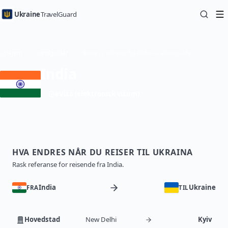
Ukraine
TravelGuard
Hjem
Landguider
Reise til Ukraina fra India — Reiseguide
India
eVisa (elektronisk visum)
HVA ENDRES NÅR DU REISER TIL UKRAINA
Rask referanse for reisende fra India.
India
Ukraine
FRA
TIL
Hovedstad
New Delhi
Kyiv