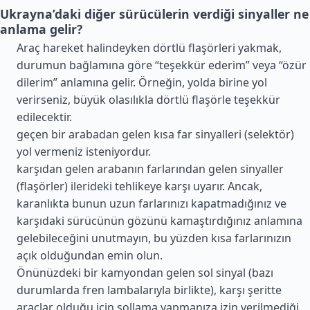
Ukrayna’daki diğer sürücülerin verdiği sinyaller ne
anlama gelir?
Araç hareket halindeyken dörtlü flaşörleri yakmak,
durumun bağlamına göre “teşekkür ederim” veya “özür
dilerim” anlamına gelir. Örneğin, yolda birine yol
verirseniz, büyük olasılıkla dörtlü flaşörle teşekkür
edilecektir.
geçen bir arabadan gelen kısa far sinyalleri (selektör)
yol vermeniz isteniyordur.
karşıdan gelen arabanın farlarından gelen sinyaller
(flaşörler) ilerideki tehlikeye karşı uyarır. Ancak,
karanlıkta bunun uzun farlarınızı kapatmadığınız ve
karşıdaki sürücünün gözünü kamaştırdığınız anlamına
gelebileceğini unutmayın, bu yüzden kısa farlarınızın
açık olduğundan emin olun.
Önünüzdeki bir kamyondan gelen sol sinyal (bazı
durumlarda fren lambalarıyla birlikte), karşı şeritte
araçlar olduğu için sollama yapmanıza izin verilmediği