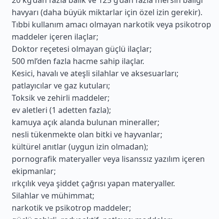
20 kg’dan fazla balık ve 125 g’dan fazla mersin balığı
havyarı (daha büyük miktarlar için özel izin gerekir).
Tıbbi kullanım amacı olmayan narkotik veya psikotrop
maddeler içeren ilaçlar;
Doktor reçetesi olmayan güçlü ilaçlar;
500 ml’den fazla hacme sahip ilaçlar.
Kesici, havalı ve ateşli silahlar ve aksesuarları;
patlayıcılar ve gaz kutuları;
Toksik ve zehirli maddeler;
ev aletleri (1 adetten fazla);
kamuya açık alanda bulunan mineraller;
nesli tükenmekte olan bitki ve hayvanlar;
kültürel anıtlar (uygun izin olmadan);
pornografik materyaller veya lisanssız yazılım içeren
ekipmanlar;
ırkçılık veya şiddet çağrısı yapan materyaller.
Silahlar ve mühimmat;
narkotik ve psikotrop maddeler;