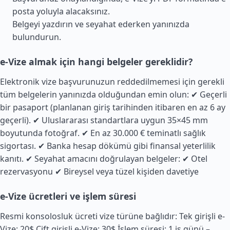
posta yoluyla alacaksınız.
Belgeyi yazdırın ve seyahat ederken yanınızda
bulundurun.
e-Vize almak için hangi belgeler gereklidir?
Elektronik vize başvurunuzun reddedilmemesi için gerekli
tüm belgelerin yanınızda olduğundan emin olun: ✔ Geçerli
bir pasaport (planlanan giriş tarihinden itibaren en az 6 ay
geçerli). ✔ Uluslararası standartlara uygun 35×45 mm
boyutunda fotoğraf. ✔ En az 30.000 € teminatlı sağlık
sigortası. ✔ Banka hesap dökümü gibi finansal yeterlilik
kanıtı. ✔ Seyahat amacını doğrulayan belgeler: ✔ Otel
rezervasyonu ✔ Bireysel veya tüzel kişiden davetiye
e-Vize ücretleri ve işlem süresi
Resmi konsolosluk ücreti vize türüne bağlıdır: Tek girişli e-
Vize: 20$ Çift girişli e-Vize: 30$ İşlem süresi: 1 iş günü –