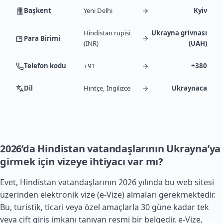
Başkent
Yeni Delhi
Kyiv
Hindistan rupisi
Ukrayna grivnası
Para Birimi
(INR)
(UAH)
Telefon kodu
+91
+380
Dil
Hintçe, İngilizce
Ukraynaca
2026’da Hindistan vatandaşlarının Ukrayna’ya
girmek için vizeye ihtiyacı var mı?
Evet, Hindistan vatandaşlarının 2026 yılında bu web sitesi
üzerinden elektronik vize (e-Vize) almaları gerekmektedir.
Bu, turistik, ticari veya özel amaçlarla 30 güne kadar tek
veya çift giriş imkanı tanıyan resmi bir belgedir. e-Vize,