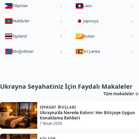
Filipinler
Laos
Maldivler
Japonya
Tayland
Butan
Moğolistan
Sri Lanka
Ukrayna Seyahatiniz İçin Faydalı Makaleler
Tüm makaleler
SEYAHAT İPUÇLARI
Ukrayna’da Nerede Kalınır: Her Bütçeye Uygun
Konaklama Rehberi
7 Nisan 2026
KÜLTÜR