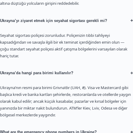
altına düştüğü yolcuların girişini reddedebilir.
+
Ukrayna’yı ziyaret etmek için seyahat sigortası gerekli mi?
Seyahat sigortası poliçesi zorunludur. Poliçenizin tıbbi tahliyeyi
kapsadığından ve savaşla ilgili bir ek teminat içerdiğinden emin olun —
çoğu standart seyahat poliçesi aktif çatışma bölgelerini varsayılan olarak
hariç tutar.
+
Ukrayna’da hangi para birimi kullanılır?
Ukrayna’nın resmi para birimi Grivna’dır (UAH, ₴). Visa ve Mastercard gibi
başlıca kredi ve banka kartları şehirlerde, restoranlarda ve otellerde yaygın
olarak kabul edilir; ancak küçük kasabalar, pazarlar ve kırsal bölgeler için
yanınızda bir miktar nakit bulundurun. ATM’ler Kiev, Lviv, Odesa ve diğer
bölgesel merkezlerde yaygındır.
+
What are the emergency phone numbers in Ukraine?