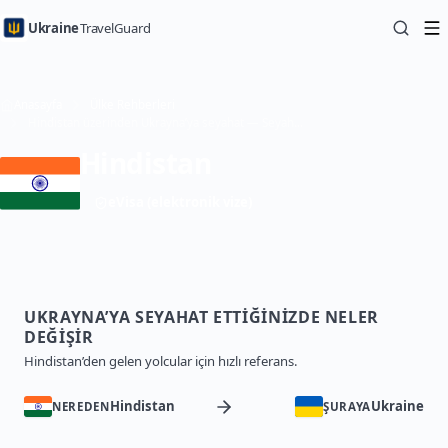
Ukraine
TravelGuard
Anasayfa
Ülke Rehberleri
Hindistan üzerinden Ukrayna’ya seyahat — Seyahat Rehberi
Hindistan
eVisa (elektronik vize)
UKRAYNA’YA SEYAHAT ETTIĞINIZDE NELER
DEĞIŞIR
Hindistan’den gelen yolcular için hızlı referans.
Hindistan
Ukraine
NEREDEN
ŞURAYA