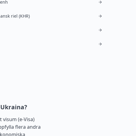
Penh
nsk riel (KHR)
 Ukraina?
 visum (e-Visa)
pfylla flera andra
a ekonomiska