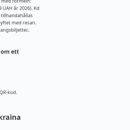
s med formeln:
9 UAH år 2026). Kd
 tillhandahållas
yftet med resan.
ngsbiljetter..
om ett
 QR-kod.
Ukraina