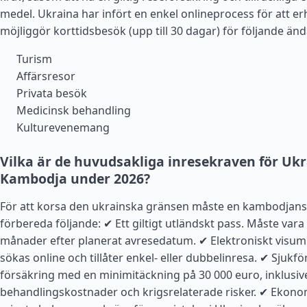
medel. Ukraina har infört en enkel onlineprocess för att erhå
möjliggör korttidsbesök (upp till 30 dagar) för följande än
Turism
Affärsresor
Privata besök
Medicinsk behandling
Kulturevenemang
Vilka är de huvudsakliga inresekraven för Ukr
Kambodja under 2026?
För att korsa den ukrainska gränsen måste en kambodja
förbereda följande: ✔ Ett giltigt utländskt pass. Måste vara g
månader efter planerat avresedatum. ✔ Elektroniskt visum 
sökas online och tillåter enkel- eller dubbelinresa. ✔ Sjukfö
försäkring med en minimitäckning på 30 000 euro, inklusiv
behandlingskostnader och krigsrelaterade risker. ✔ Ekono