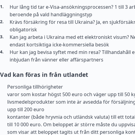
Hur lång tid tar e-Visa-ansökningsprocessen? 1 till 3 a
beroende på vald handläggningstyp
Krävs försäkring för resa till Ukraina? Ja, en sjukförsäk
obligatorisk
Kan jag arbeta i Ukraina med ett elektroniskt visum? Nej,
endast kortsiktiga icke-kommersiella besök
Hur kan jag bevisa syftet med min resa? Tillhandahåll 
inbjudan från vänner eller affärspartners
Vad kan föras in från utlandet
Personliga tillhörigheter
varor som kostar högst 500 euro och väger upp till 50 k
livsmedelsprodukter som inte är avsedda för försäljning, 
upp till 200 euro
kontanter (både hryvnia och utländsk valuta) till ett tot
till 10 000 euro. Om beloppet är större måste du uppvis
som visar att beloppet tagits ut från ditt personliga kon