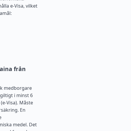
lla e-Visa, vilket
damål:
aina från
nsk medborgare
iltigt i minst 6
(e-Visa). Måste
rsäkring. En
e
miska medel. Det