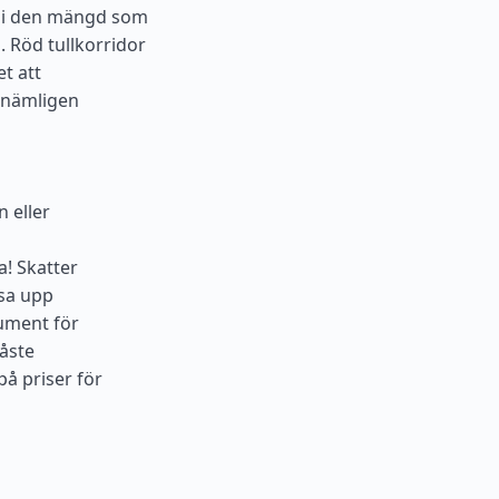
 i den mängd som
. Röd tullkorridor
et att
, nämligen
 eller
a! Skatter
isa upp
kument för
åste
på priser för