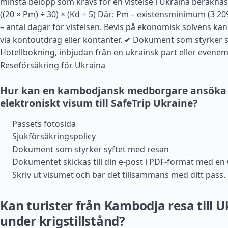
minsta belopp som krävs för en vistelse i Ukraina beräkna
((20 × Pm) ÷ 30) × (Kd + 5) Där: Pm – existensminimum (3 20
– antal dagar för vistelsen. Bevis på ekonomisk solvens kan
via kontoutdrag eller kontanter. ✔ Dokument som styrker s
Hotellbokning, inbjudan från en ukrainsk part eller evenema
Reseförsäkring för Ukraina
Hur kan en kambodjansk medborgare ansöka 
elektroniskt visum till SafeTrip Ukraine?
Passets fotosida
Sjukförsäkringspolicy
Dokument som styrker syftet med resan
Dokumentet skickas till din e-post i PDF-format med en
Skriv ut visumet och bär det tillsammans med ditt pass.
Kan turister från Kambodja resa till 
under krigstillstånd?