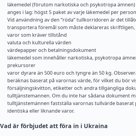
läkemedel (förutom narkotiska och psykotropa ämnen)
anges i lag: högst 5 paket av varje läkemedel per person
Vid användning av den “röda” tullkorridoren är det tillåt
transportera föremål som måste deklareras skriftligen
varor som kräver tillstånd
valuta och kulturella värden
värdepapper och betalningsdokument
läkemedel som innehåller narkotiska, psykotropa ämnen
prekursorer
varor dyrare än 500 euro och tyngre än 50 kg. Observer
beräknas baserat på varornas värde, för vilket du bör v
försäljningskvitton, etiketter och andra tillgängliga do
tulltjänstemannen. Om du inte har sådana dokument m
tulltjänstemännen fastställa varornas tullvärde baserat 
identiska eller liknande varor.
Vad är förbjudet att föra in i Ukraina