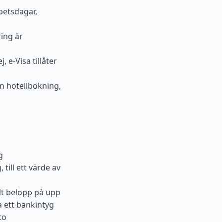
rbetsdagar,
ring är
 e-Visa tillåter
en hotellbokning,
g
till ett värde av
alt belopp på upp
a ett bankintyg
to