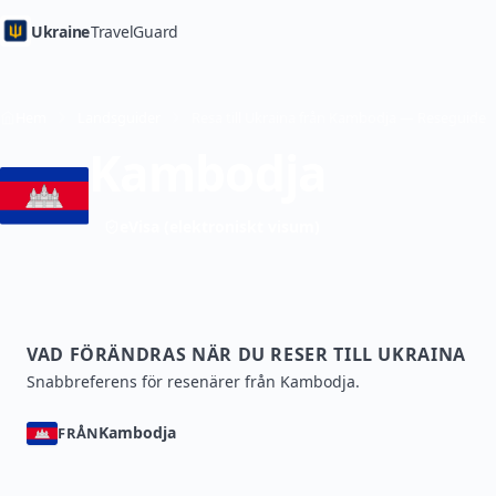
Ukraine
TravelGuard
Hem
Landsguider
Resa till Ukraina från Kambodja — Reseguide
Kambodja
eVisa (elektroniskt visum)
VAD FÖRÄNDRAS NÄR DU RESER TILL UKRAINA
Snabbreferens för resenärer från Kambodja.
Kambodja
FRÅN