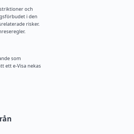
striktioner och
ngsförbudet i den
relaterade risker.
nreseregler.
elande som
att ett e-Visa nekas
från