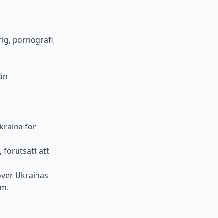
ig, pornografi;
rån
kraina för
 förutsatt att
över Ukrainas
em.