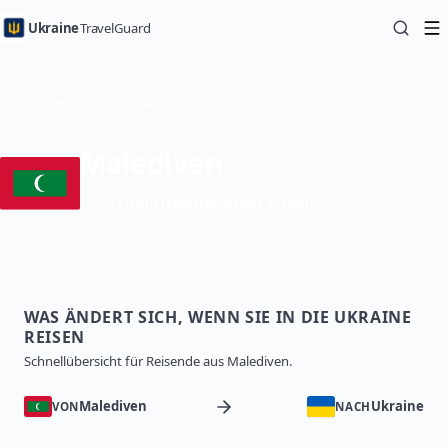
Ukraine
TravelGuard
Startseite
Länder-Reiseführer
Reisen in die Ukraine aus Malediven — Reiseführer
Malediven
eVisum (elektronisches Visum)
WAS ÄNDERT SICH, WENN SIE IN DIE UKRAINE
REISEN
Schnellübersicht für Reisende aus Malediven.
Malediven
Ukraine
VON
NACH