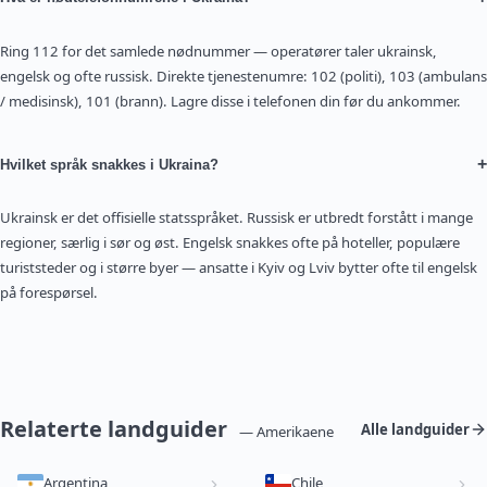
Ring 112 for det samlede nødnummer — operatører taler ukrainsk,
engelsk og ofte russisk. Direkte tjenestenumre: 102 (politi), 103 (ambulans
/ medisinsk), 101 (brann). Lagre disse i telefonen din før du ankommer.
+
Hvilket språk snakkes i Ukraina?
Ukrainsk er det offisielle statsspråket. Russisk er utbredt forstått i mange
regioner, særlig i sør og øst. Engelsk snakkes ofte på hoteller, populære
turiststeder og i større byer — ansatte i Kyiv og Lviv bytter ofte til engelsk
på forespørsel.
Relaterte landguider
Alle landguider
— Amerikaene
Argentina
Chile