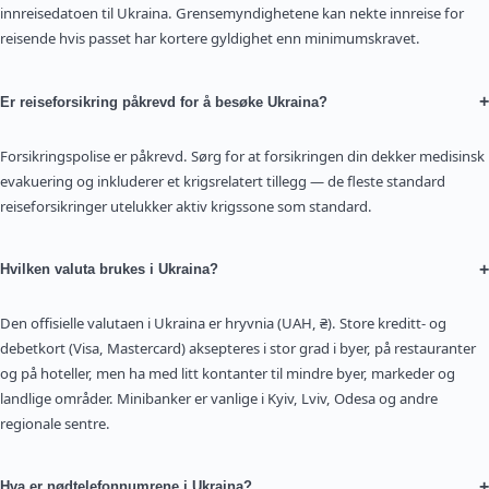
innreisedatoen til Ukraina. Grensemyndighetene kan nekte innreise for
reisende hvis passet har kortere gyldighet enn minimumskravet.
+
Er reiseforsikring påkrevd for å besøke Ukraina?
Forsikringspolise er påkrevd. Sørg for at forsikringen din dekker medisinsk
evakuering og inkluderer et krigsrelatert tillegg — de fleste standard
reiseforsikringer utelukker aktiv krigssone som standard.
+
Hvilken valuta brukes i Ukraina?
Den offisielle valutaen i Ukraina er hryvnia (UAH, ₴). Store kreditt- og
debetkort (Visa, Mastercard) aksepteres i stor grad i byer, på restauranter
og på hoteller, men ha med litt kontanter til mindre byer, markeder og
landlige områder. Minibanker er vanlige i Kyiv, Lviv, Odesa og andre
regionale sentre.
+
Hva er nødtelefonnumrene i Ukraina?