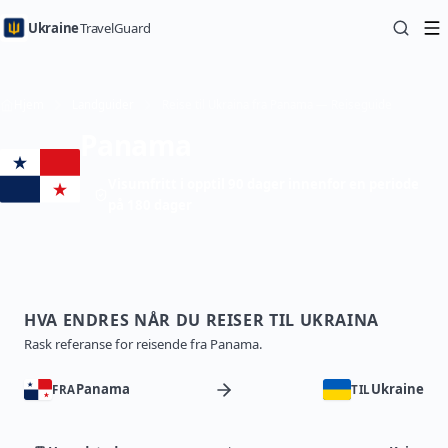
Ukraine
TravelGuard
Hjem
Landguider
Reise til Ukraina fra Panama — Reiseguide
Panama
Visumfritt i opptil 90 dager innenfor en periode
på 180 dager
HVA ENDRES NÅR DU REISER TIL UKRAINA
Rask referanse for reisende fra Panama.
Panama
Ukraine
FRA
TIL