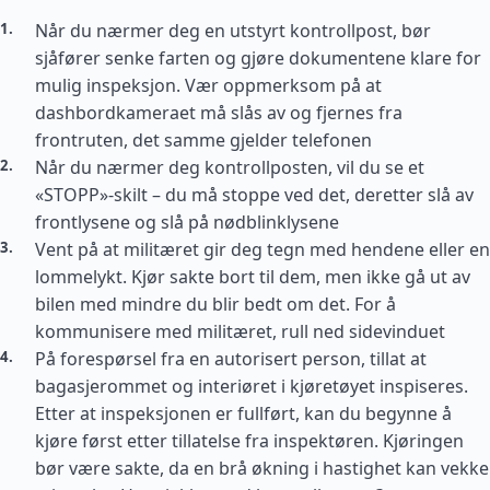
Når du nærmer deg en utstyrt kontrollpost, bør
sjåfører senke farten og gjøre dokumentene klare for
mulig inspeksjon. Vær oppmerksom på at
dashbordkameraet må slås av og fjernes fra
frontruten, det samme gjelder telefonen
Når du nærmer deg kontrollposten, vil du se et
«STOPP»-skilt – du må stoppe ved det, deretter slå av
frontlysene og slå på nødblinklysene
Vent på at militæret gir deg tegn med hendene eller en
lommelykt. Kjør sakte bort til dem, men ikke gå ut av
bilen med mindre du blir bedt om det. For å
kommunisere med militæret, rull ned sidevinduet
På forespørsel fra en autorisert person, tillat at
bagasjerommet og interiøret i kjøretøyet inspiseres.
Etter at inspeksjonen er fullført, kan du begynne å
kjøre først etter tillatelse fra inspektøren. Kjøringen
bør være sakte, da en brå økning i hastighet kan vekke