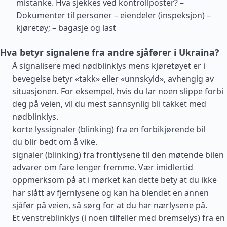
mistanke. Hva sjekkes ved kontrollposter? –
Dokumenter til personer – eiendeler (inspeksjon) –
kjøretøy; – bagasje og last
Hva betyr signalene fra andre sjåfører i Ukraina?
Å signalisere med nødblinklys mens kjøretøyet er i
bevegelse betyr «takk» eller «unnskyld», avhengig av
situasjonen. For eksempel, hvis du lar noen slippe forbi
deg på veien, vil du mest sannsynlig bli takket med
nødblinklys.
korte lyssignaler (blinking) fra en forbikjørende bil
du blir bedt om å vike.
signaler (blinking) fra frontlysene til den møtende bilen
advarer om fare lenger fremme. Vær imidlertid
oppmerksom på at i mørket kan dette bety at du ikke
har slått av fjernlysene og kan ha blendet en annen
sjåfør på veien, så sørg for at du har nærlysene på.
Et venstreblinklys (i noen tilfeller med bremselys) fra en