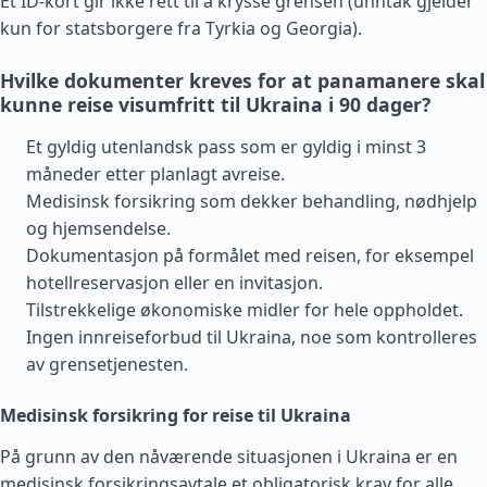
Et ID-kort gir ikke rett til å krysse grensen (unntak gjelder
kun for statsborgere fra
Tyrkia
og
Georgia
).
Hvilke dokumenter kreves for at panamanere skal
kunne reise visumfritt til Ukraina i 90 dager?
Et gyldig utenlandsk pass som er gyldig i minst 3
måneder etter planlagt avreise.
Medisinsk forsikring som dekker behandling, nødhjelp
og hjemsendelse.
Dokumentasjon på formålet med reisen, for eksempel
hotellreservasjon eller en invitasjon.
Tilstrekkelige økonomiske midler for hele oppholdet.
Ingen innreiseforbud til Ukraina, noe som kontrolleres
av grensetjenesten.
Medisinsk forsikring for reise til Ukraina
På grunn av den nåværende situasjonen i Ukraina er en
medisinsk forsikringsavtale et obligatorisk krav for alle