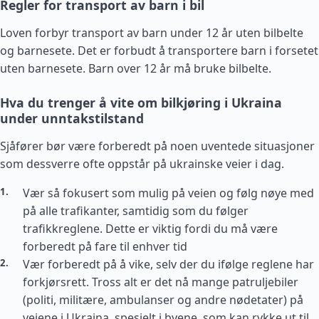
Regler for transport av barn i bil
Loven forbyr transport av barn under 12 år uten bilbelte
og barnesete. Det er forbudt å transportere barn i forsetet
uten barnesete. Barn over 12 år må bruke bilbelte.
Hva du trenger å vite om bilkjøring i Ukraina
under unntakstilstand
Sjåfører bør være forberedt på noen uventede situasjoner
som dessverre ofte oppstår på ukrainske veier i dag.
Vær så fokusert som mulig på veien og følg nøye med
på alle trafikanter, samtidig som du følger
trafikkreglene. Dette er viktig fordi du må være
forberedt på fare til enhver tid
Vær forberedt på å vike, selv der du ifølge reglene har
forkjørsrett. Tross alt er det nå mange patruljebiler
(politi, militære, ambulanser og andre nødetater) på
veiene i Ukraina, spesielt i byene, som kan rykke ut til