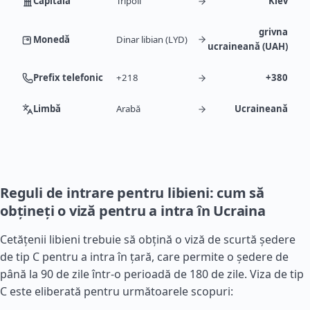
Capitală
Tripoli
Kiev
grivna
Monedă
Dinar libian (LYD)
ucraineană (UAH)
Prefix telefonic
+218
+380
Limbă
Arabă
Ucraineană
Reguli de intrare pentru libieni: cum să
obțineți o viză pentru a intra în Ucraina
Cetățenii libieni trebuie să obțină o viză de scurtă ședere
de tip C pentru a intra în țară, care permite o ședere de
până la 90 de zile într-o perioadă de 180 de zile. Viza de tip
C este eliberată pentru următoarele scopuri: