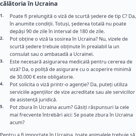
călătoria în Ucraina
Poate fi prelungită o viză de scurtă ședere de tip C? Da,
în anumite condiții. Totuși, șederea totală nu poate
depăși 90 de zile în interval de 180 de zile.
Pot obține o viză la sosirea în Ucraina? Nu, vizele de
scurtă ședere trebuie obținute în prealabil la un
consulat sau o ambasadă a Ucrainei.
Este necesară asigurarea medicală pentru cererea de
viză? Da, o poliță de asigurare cu o acoperire minimă
de 30.000 € este obligatorie.
Pot solicita o viză printr-o agenție? Da, puteți utiliza
serviciile agențiilor de vize acreditate sau ale serviciilor
de asistență juridică.
Pot zbura în Ucraina acum? Găsiți răspunsuri la cele
mai frecvente întrebări aici: Se poate zbura în Ucraina
acum?
Pentru a fi importate în Ucraina, toate animalele trebuie să