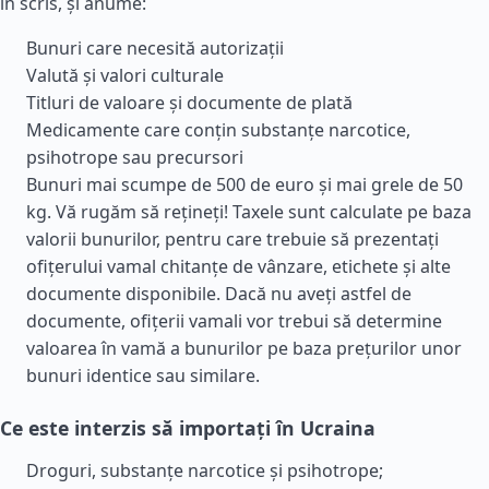
în scris, și anume:
Bunuri care necesită autorizații
Valută și valori culturale
Titluri de valoare și documente de plată
Medicamente care conțin substanțe narcotice,
psihotrope sau precursori
Bunuri mai scumpe de 500 de euro și mai grele de 50
kg. Vă rugăm să rețineți! Taxele sunt calculate pe baza
valorii bunurilor, pentru care trebuie să prezentați
ofițerului vamal chitanțe de vânzare, etichete și alte
documente disponibile. Dacă nu aveți astfel de
documente, ofițerii vamali vor trebui să determine
valoarea în vamă a bunurilor pe baza prețurilor unor
bunuri identice sau similare.
Ce este interzis să importați în Ucraina
Droguri, substanțe narcotice și psihotrope;