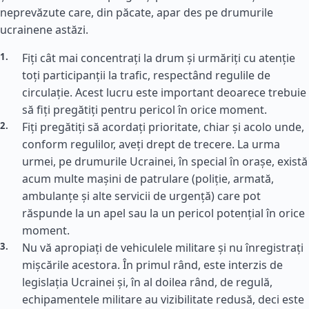
neprevăzute care, din păcate, apar des pe drumurile
ucrainene astăzi.
Fiți cât mai concentrați la drum și urmăriți cu atenție
toți participanții la trafic, respectând regulile de
circulație. Acest lucru este important deoarece trebuie
să fiți pregătiți pentru pericol în orice moment.
Fiți pregătiți să acordați prioritate, chiar și acolo unde,
conform regulilor, aveți drept de trecere. La urma
urmei, pe drumurile Ucrainei, în special în orașe, există
acum multe mașini de patrulare (poliție, armată,
ambulanțe și alte servicii de urgență) care pot
răspunde la un apel sau la un pericol potențial în orice
moment.
Nu vă apropiați de vehiculele militare și nu înregistrați
mișcările acestora. În primul rând, este interzis de
legislația Ucrainei și, în al doilea rând, de regulă,
echipamentele militare au vizibilitate redusă, deci este