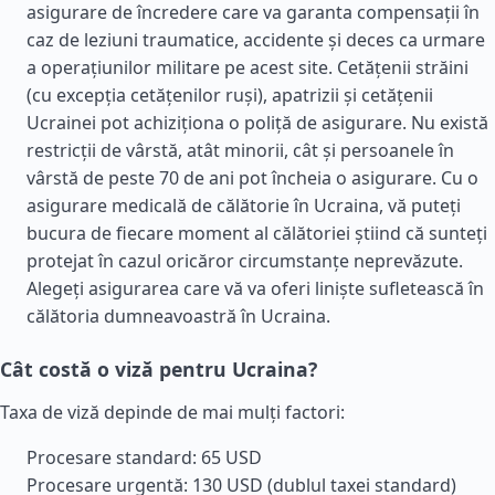
asigurare de încredere care va garanta compensații în
caz de leziuni traumatice, accidente și deces ca urmare
a operațiunilor militare pe acest site. Cetățenii străini
(cu excepția cetățenilor ruși), apatrizii și cetățenii
Ucrainei pot achiziționa o poliță de asigurare. Nu există
restricții de vârstă, atât minorii, cât și persoanele în
vârstă de peste 70 de ani pot încheia o asigurare. Cu o
asigurare medicală de călătorie în Ucraina, vă puteți
bucura de fiecare moment al călătoriei știind că sunteți
protejat în cazul oricăror circumstanțe neprevăzute.
Alegeți asigurarea care vă va oferi liniște sufletească în
călătoria dumneavoastră în Ucraina.
Cât costă o viză pentru Ucraina?
Taxa de viză depinde de mai mulți factori:
Procesare standard: 65 USD
Procesare urgentă: 130 USD (dublul taxei standard)