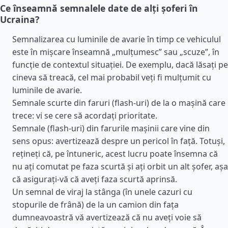
Ce înseamnă semnalele date de alți șoferi în
Ucraina?
Semnalizarea cu luminile de avarie în timp ce vehiculul
este în mișcare înseamnă „mulțumesc” sau „scuze”, în
funcție de contextul situației. De exemplu, dacă lăsați pe
cineva să treacă, cel mai probabil veți fi mulțumit cu
luminile de avarie.
Semnale scurte din faruri (flash-uri) de la o mașină care
trece: vi se cere să acordați prioritate.
Semnale (flash-uri) din farurile mașinii care vine din
sens opus: avertizează despre un pericol în față. Totuși,
rețineți că, pe întuneric, acest lucru poate însemna că
nu ați comutat pe faza scurtă și ați orbit un alt șofer, așa
că asigurați-vă că aveți faza scurtă aprinsă.
Un semnal de viraj la stânga (în unele cazuri cu
stopurile de frână) de la un camion din fața
dumneavoastră vă avertizează că nu aveți voie să