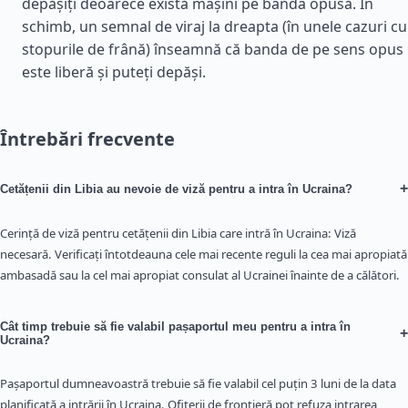
depășiți deoarece există mașini pe banda opusă. În
schimb, un semnal de viraj la dreapta (în unele cazuri cu
stopurile de frână) înseamnă că banda de pe sens opus
este liberă și puteți depăși.
Întrebări frecvente
+
Cetățenii din Libia au nevoie de viză pentru a intra în Ucraina?
Cerință de viză pentru cetățenii din Libia care intră în Ucraina: Viză
necesară. Verificați întotdeauna cele mai recente reguli la cea mai apropiată
ambasadă sau la cel mai apropiat consulat al Ucrainei înainte de a călători.
Cât timp trebuie să fie valabil pașaportul meu pentru a intra în
+
Ucraina?
Pașaportul dumneavoastră trebuie să fie valabil cel puțin 3 luni de la data
planificată a intrării în Ucraina. Ofițerii de frontieră pot refuza intrarea