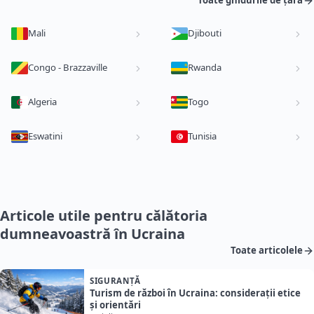
Toate ghidurile de țară
Mali
Djibouti
Congo - Brazzaville
Rwanda
Algeria
Togo
Eswatini
Tunisia
Articole utile pentru călătoria
dumneavoastră în Ucraina
Toate articolele
SIGURANȚĂ
Turism de război în Ucraina: considerații etice
și orientări