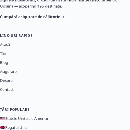
siguranța călătoriilor, ghiduri de viză și informații de călătorie pentru
Ucraina — acoperind 195 destinații.
Cumpără asigurare de călătorie →
LINK-URI RAPIDE
Acasă
Țări
Blog
Asigurare
Despre
Contact
ȚĂRI POPULARE
Statele Unite ale Americii
Regatul Unit