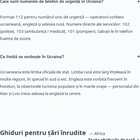
+
Care sunt numerele de telefon de urgență în Ucraina?
Formați 112 pentru numărul unic de urgență — operatorii vorbesc
ucraineană, engleză și adesea rusă. Numere directe ale serviciilor: 102
(poliție), 103 (ambulanță / medical), 101 (pompieri). Salvați-le în telefon
înainte de sosire.
+
Ce limbă se vorbește în Ucraina?
Ucraineana este limba oficială de stat. Limba rusă este larg înțeleasă în
multe regiuni, în special în sud și est. Engleza este vorbită frecvent în
hoteluri, la obiectivele turistice populare și în marile orașe — personalul din
Kiev și Lviv trece adesea la engleză la cerere.
Ghiduri pentru țări înrudite
— Africa