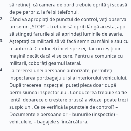
să rețineți că camera de bord trebuie oprită și scoasă
de pe parbriz, la fel și telefonul.
Când vă apropiați de punctul de control, veți observa
un semn „STOP” – trebuie să opriți lângă acesta, apoi
să stingeți farurile și să aprindeți luminile de avarie.
Așteptați ca militarii să vă facă semn cu mâinile sau cu
o lanternă. Conduceți încet spre ei, dar nu ieșiți din
mașină decât dacă vi se cere. Pentru a comunica cu
militarii, coborâți geamul lateral.
La cererea unei persoane autorizate, permiteți
inspectarea portbagajului și a interiorului vehiculului.
După trecerea inspecției, puteți pleca doar după
permisiunea inspectorului. Conducerea trebuie să fie
lentă, deoarece o creștere bruscă a vitezei poate trezi
suspiciuni. Ce se verifică la punctele de control? –
Documentele persoanelor – bunurile (inspecție) –
vehiculele; – bagajele și încărcătura.