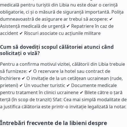
medicală pentru turiștii din Libia nu este doar o cerință
obligatorie, ci și o măsură de siguranță importantă. Polița
dumneavoastră de asigurare ar trebui să acopere: ✔
Asistență medicală de urgență ✔ Repatriere în caz de
accident ✔ Riscuri asociate cu acțiunile militare
Cum să dovediți scopul călătoriei atunci când
solicitați o viză?
Pentru a confirma motivul vizitei, călătorii din Libia trebuie
să furnizeze: ✔ O rezervare la hotel sau contract de
închiriere ✔ O invitație de la un cetățean ucrainean (rude,
prieteni) ✔ Un voucher turistic ✔ Documente medicale
pentru tratament în clinici ucrainene ✔ Bilete către o țară
terță (în scop de tranzit) Sfat: Cea mai simplă modalitate de
a justifica călătoria este printr-o invitație legalizată la notar.
Întrebări frecvente de la libieni despre