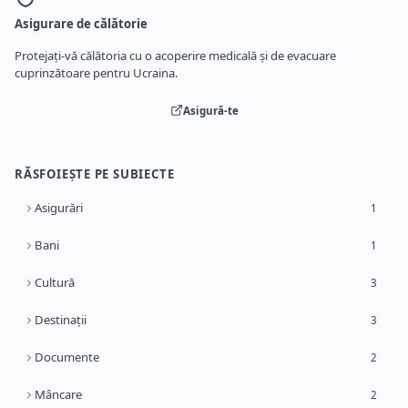
Asigurare de călătorie
Protejați-vă călătoria cu o acoperire medicală și de evacuare
cuprinzătoare pentru Ucraina.
Asigură-te
RĂSFOIEȘTE PE SUBIECTE
Asigurări
1
Bani
1
Cultură
3
Destinații
3
Documente
2
Mâncare
2