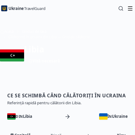
Ukraine
TravelGuard
Acasă
Ghiduri de țară
Călătorind în Ucraina din Libia — Ghid de călătorie
Libia
Viză necesară
CE SE SCHIMBĂ CÂND CĂLĂTORIȚI ÎN UCRAINA
Referință rapidă pentru călătorii din Libia.
Libia
Ukraine
DIN
ÎN