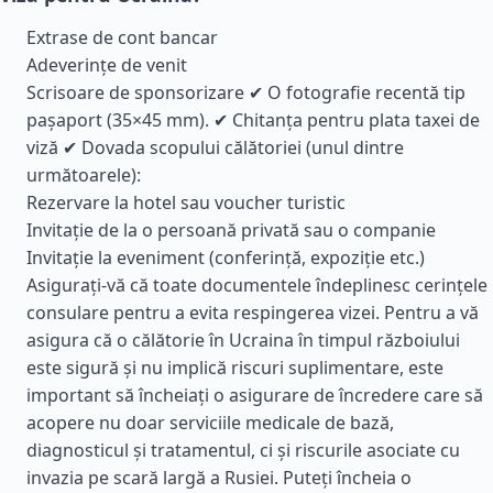
Extrase de cont bancar
Adeverințe de venit
Scrisoare de sponsorizare ✔ O fotografie recentă tip
pașaport (35×45 mm). ✔ Chitanța pentru plata taxei de
viză ✔ Dovada scopului călătoriei (unul dintre
următoarele):
Rezervare la hotel sau voucher turistic
Invitație de la o persoană privată sau o companie
Invitație la eveniment (conferință, expoziție etc.)
Asigurați-vă că toate documentele îndeplinesc cerințele
consulare pentru a evita respingerea vizei. Pentru a vă
asigura că o călătorie în Ucraina în timpul războiului
este sigură și nu implică riscuri suplimentare, este
important să încheiați o asigurare de încredere care să
acopere nu doar serviciile medicale de bază,
diagnosticul și tratamentul, ci și riscurile asociate cu
invazia pe scară largă a Rusiei. Puteți încheia o