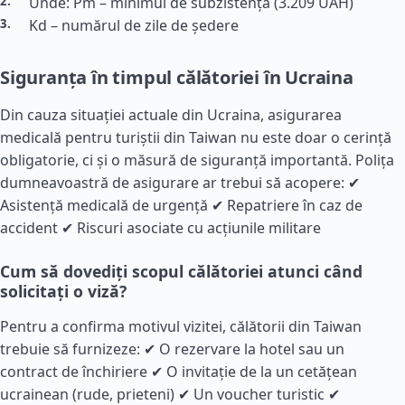
Unde: Pm – minimul de subzistență (3.209 UAH)
Kd – numărul de zile de ședere
Siguranța în timpul călătoriei în Ucraina
Din cauza situației actuale din Ucraina, asigurarea
medicală pentru turiștii din Taiwan nu este doar o cerință
obligatorie, ci și o măsură de siguranță importantă. Polița
dumneavoastră de asigurare ar trebui să acopere: ✔
Asistență medicală de urgență ✔ Repatriere în caz de
accident ✔ Riscuri asociate cu acțiunile militare
Cum să dovediți scopul călătoriei atunci când
solicitați o viză?
Pentru a confirma motivul vizitei, călătorii din Taiwan
trebuie să furnizeze: ✔ O rezervare la hotel sau un
contract de închiriere ✔ O invitație de la un cetățean
ucrainean (rude, prieteni) ✔ Un voucher turistic ✔