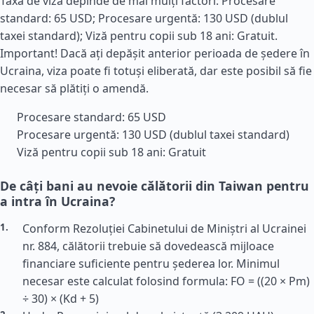
Taxa de viză depinde de mai mulți factori: Procesare
standard: 65 USD; Procesare urgentă: 130 USD (dublul
taxei standard); Viză pentru copii sub 18 ani: Gratuit.
Important! Dacă ați depășit anterior perioada de ședere în
Ucraina, viza poate fi totuși eliberată, dar este posibil să fie
necesar să plătiți o amendă.
Procesare standard: 65 USD
Procesare urgentă: 130 USD (dublul taxei standard)
Viză pentru copii sub 18 ani: Gratuit
De câți bani au nevoie călătorii din Taiwan pentru
a intra în Ucraina?
Conform Rezoluției Cabinetului de Miniștri al Ucrainei
nr. 884, călătorii trebuie să dovedească mijloace
financiare suficiente pentru șederea lor. Minimul
necesar este calculat folosind formula: FO = ((20 × Pm)
÷ 30) × (Kd + 5)