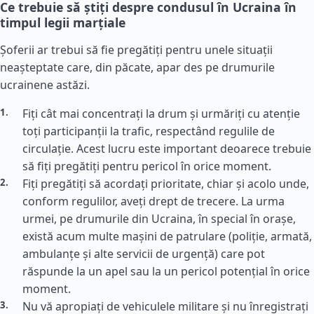
Ce trebuie să știți despre condusul în Ucraina în
timpul legii marțiale
Șoferii ar trebui să fie pregătiți pentru unele situații
neașteptate care, din păcate, apar des pe drumurile
ucrainene astăzi.
Fiți cât mai concentrați la drum și urmăriți cu atenție
toți participanții la trafic, respectând regulile de
circulație. Acest lucru este important deoarece trebuie
să fiți pregătiți pentru pericol în orice moment.
Fiți pregătiți să acordați prioritate, chiar și acolo unde,
conform regulilor, aveți drept de trecere. La urma
urmei, pe drumurile din Ucraina, în special în orașe,
există acum multe mașini de patrulare (poliție, armată,
ambulanțe și alte servicii de urgență) care pot
răspunde la un apel sau la un pericol potențial în orice
moment.
Nu vă apropiați de vehiculele militare și nu înregistrați