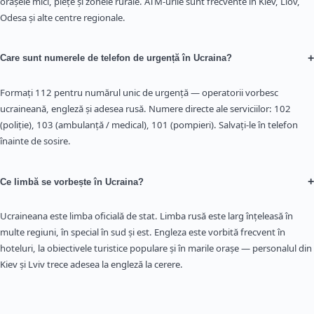
orașele mici, piețe și zonele rurale. ATM-urile sunt frecvente în Kiev, Liov,
Odesa și alte centre regionale.
+
Care sunt numerele de telefon de urgență în Ucraina?
Formați 112 pentru numărul unic de urgență — operatorii vorbesc
ucraineană, engleză și adesea rusă. Numere directe ale serviciilor: 102
(poliție), 103 (ambulanță / medical), 101 (pompieri). Salvați-le în telefon
înainte de sosire.
+
Ce limbă se vorbește în Ucraina?
Ucraineana este limba oficială de stat. Limba rusă este larg înțeleasă în
multe regiuni, în special în sud și est. Engleza este vorbită frecvent în
hoteluri, la obiectivele turistice populare și în marile orașe — personalul din
Kiev și Lviv trece adesea la engleză la cerere.