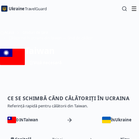
Ukraine
TravelGuard
Acasă
Ghiduri de țară
Călătorind în Ucraina din Taiwan — Ghid de călătorie
Taiwan
Viză necesară
CE SE SCHIMBĂ CÂND CĂLĂTORIȚI ÎN UCRAINA
Referință rapidă pentru călătorii din Taiwan.
Taiwan
Ukraine
DIN
ÎN