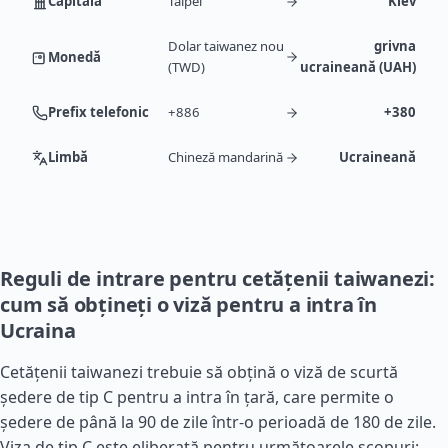
Capitală
Taipei
Kiev
Dolar taiwanez nou
grivna
Monedă
(TWD)
ucraineană (UAH)
Prefix telefonic
+886
+380
Limbă
Chineză mandarină
Ucraineană
Reguli de intrare pentru cetățenii taiwanezi:
cum să obțineți o viză pentru a intra în
Ucraina
Cetățenii taiwanezi trebuie să obțină o viză de scurtă
ședere de tip C pentru a intra în țară, care permite o
ședere de până la 90 de zile într-o perioadă de 180 de zile.
Viza de tip C este eliberată pentru următoarele scopuri: