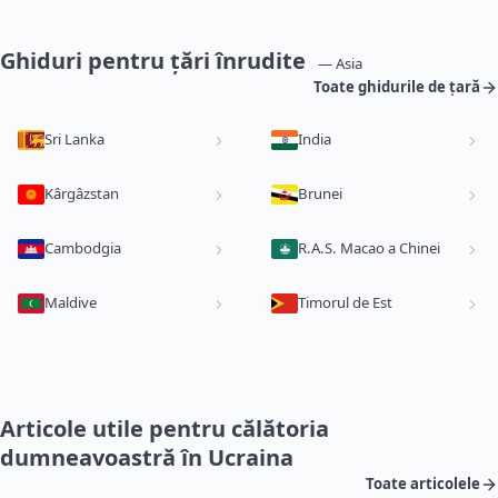
Ghiduri pentru țări înrudite
— Asia
Toate ghidurile de țară
Sri Lanka
India
Kârgâzstan
Brunei
Cambodgia
R.A.S. Macao a Chinei
Maldive
Timorul de Est
Articole utile pentru călătoria
dumneavoastră în Ucraina
Toate articolele