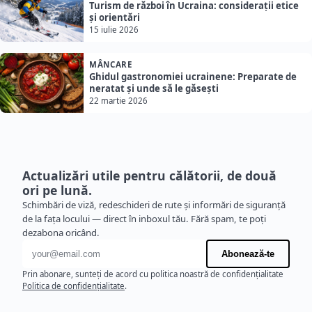
Turism de război în Ucraina: considerații etice
și orientări
15 iulie 2026
MÂNCARE
Ghidul gastronomiei ucrainene: Preparate de
neratat și unde să le găsești
22 martie 2026
Actualizări utile pentru călătorii, de două
ori pe lună.
Schimbări de viză, redeschideri de rute și informări de siguranță
de la fața locului — direct în inboxul tău. Fără spam, te poți
dezabona oricând.
Adresă de e-mail
Abonează-te
Prin abonare, sunteți de acord cu politica noastră de confidențialitate
Politica de confidențialitate
.