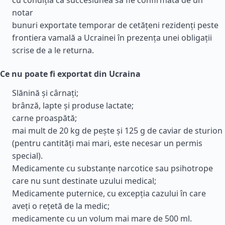
cu condiția ca succesiunea să fie confirmată de un
notar
bunuri exportate temporar de cetățeni rezidenți peste
frontiera vamală a Ucrainei în prezența unei obligații
scrise de a le returna.
Ce nu poate fi exportat din Ucraina
Slănină și cârnați;
brânză, lapte și produse lactate;
carne proaspătă;
mai mult de 20 kg de pește și 125 g de caviar de sturion
(pentru cantități mai mari, este necesar un permis
special).
Medicamente cu substanțe narcotice sau psihotrope
care nu sunt destinate uzului medical;
Medicamente puternice, cu excepția cazului în care
aveți o rețetă de la medic;
medicamente cu un volum mai mare de 500 ml.