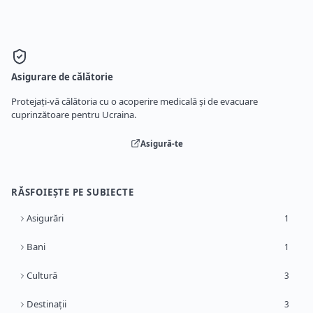
Asigurare de călătorie
Protejați-vă călătoria cu o acoperire medicală și de evacuare
cuprinzătoare pentru Ucraina.
Asigură-te
RĂSFOIEȘTE PE SUBIECTE
Asigurări
1
Bani
1
Cultură
3
Destinații
3