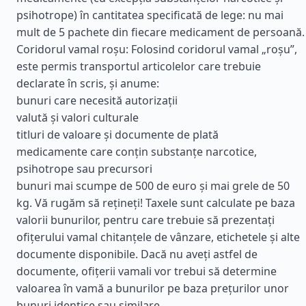
psihotrope) în cantitatea specificată de lege: nu mai
mult de 5 pachete din fiecare medicament de persoană.
Coridorul vamal roșu: Folosind coridorul vamal „roșu”,
este permis transportul articolelor care trebuie
declarate în scris, și anume:
bunuri care necesită autorizații
valută și valori culturale
titluri de valoare și documente de plată
medicamente care conțin substanțe narcotice,
psihotrope sau precursori
bunuri mai scumpe de 500 de euro și mai grele de 50
kg. Vă rugăm să rețineți! Taxele sunt calculate pe baza
valorii bunurilor, pentru care trebuie să prezentați
ofițerului vamal chitanțele de vânzare, etichetele și alte
documente disponibile. Dacă nu aveți astfel de
documente, ofițerii vamali vor trebui să determine
valoarea în vamă a bunurilor pe baza prețurilor unor
bunuri identice sau similare.