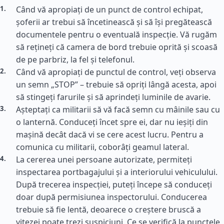
Când vă apropiați de un punct de control echipat,
șoferii ar trebui să încetinească și să își pregătească
documentele pentru o eventuală inspecție. Vă rugăm
să rețineți că camera de bord trebuie oprită și scoasă
de pe parbriz, la fel și telefonul.
Când vă apropiați de punctul de control, veți observa
un semn „STOP” – trebuie să opriți lângă acesta, apoi
să stingeți farurile și să aprindeți luminile de avarie.
Așteptați ca militarii să vă facă semn cu mâinile sau cu
o lanternă. Conduceți încet spre ei, dar nu ieșiți din
mașină decât dacă vi se cere acest lucru. Pentru a
comunica cu militarii, coborâți geamul lateral.
La cererea unei persoane autorizate, permiteți
inspectarea portbagajului și a interiorului vehiculului.
După trecerea inspecției, puteți începe să conduceți
doar după permisiunea inspectorului. Conducerea
trebuie să fie lentă, deoarece o creștere bruscă a
vitezei poate trezi suspiciuni. Ce se verifică la punctele