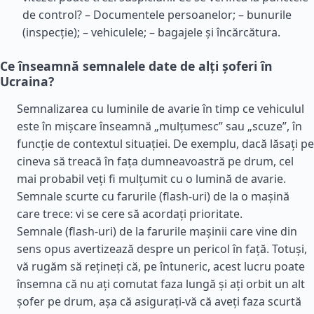
de control? – Documentele persoanelor; – bunurile
(inspecție); – vehiculele; – bagajele și încărcătura.
Ce înseamnă semnalele date de alți șoferi în
Ucraina?
Semnalizarea cu luminile de avarie în timp ce vehiculul
este în mișcare înseamnă „mulțumesc” sau „scuze”, în
funcție de contextul situației. De exemplu, dacă lăsați pe
cineva să treacă în fața dumneavoastră pe drum, cel
mai probabil veți fi mulțumit cu o lumină de avarie.
Semnale scurte cu farurile (flash-uri) de la o mașină
care trece: vi se cere să acordați prioritate.
Semnale (flash-uri) de la farurile mașinii care vine din
sens opus avertizează despre un pericol în față. Totuși,
vă rugăm să rețineți că, pe întuneric, acest lucru poate
însemna că nu ați comutat faza lungă și ați orbit un alt
șofer pe drum, așa că asigurați-vă că aveți faza scurtă