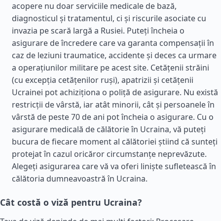
acopere nu doar serviciile medicale de bază,
diagnosticul și tratamentul, ci și riscurile asociate cu
invazia pe scară largă a Rusiei. Puteți încheia o
asigurare de încredere care va garanta compensații în
caz de leziuni traumatice, accidente și deces ca urmare
a operațiunilor militare pe acest site. Cetățenii străini
(cu excepția cetățenilor ruși), apatrizii și cetățenii
Ucrainei pot achiziționa o poliță de asigurare. Nu există
restricții de vârstă, iar atât minorii, cât și persoanele în
vârstă de peste 70 de ani pot încheia o asigurare. Cu o
asigurare medicală de călătorie în Ucraina, vă puteți
bucura de fiecare moment al călătoriei știind că sunteți
protejat în cazul oricăror circumstanțe neprevăzute.
Alegeți asigurarea care vă va oferi liniște sufletească în
călătoria dumneavoastră în Ucraina.
Cât costă o viză pentru Ucraina?