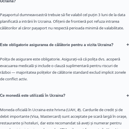
Ucraina?
Pașaportul dumneavoastră trebuie să fie valabil cel puțin 3 luni de la data
planificată a intrării în Ucraina. Ofițerii de frontieră pot refuza intrarea
călătorilor al căror pașaport nu respectă perioada minimă de valabilitate.
+
Este obligatorie asigurarea de călătorie pentru a vizita Ucraina?
Polița de asigurare este obligatorie. Asigurați-vă că polița dvs. acoperă
evacuarea medicală și include o clauză suplimentară pentru riscuri de
război — majoritatea polițelor de călătorie standard exclud implicit zonele
de conflict activ.
+
Ce monedă este utilizată în Ucraina?
Moneda oficială în Ucraina este hrivna (UAH, ₴). Cardurile de credit și de
debit importante (Visa, Mastercard) sunt acceptate pe scară largă în orașe,
restaurante și hoteluri, dar este recomandat să aveți și numerar pentru