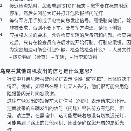
接近检查站时，您会看到“STOP”标志 – 您需要在标志附近
停车，然后关闭前大灯并打开危险报警闪光灯
等待军方用手势或手电筒向您发出信号。缓慢驶向他们，除
非被要求，否则不要下车。要与军方沟通，请摇下侧窗
应授权人员的要求，允许检查车辆的后备箱和内部。检查通
过后，只有在检查员允许后才能开始行驶。行驶应缓慢，因
为突然加速可能会引起怀疑。检查站检查什么？ – 人员文件
– 随身物品（检查） – 车辆； – 行李和货物
乌克兰其他司机发出的信号是什么意思？
行驶中开启危险报警闪光灯表示“谢谢”或“抱歉”，具体取决于
情况。例如，如果您在路上让某人先行，他们很可能会用危
险报警闪光灯向您致谢。
过往车辆发出的短促前大灯信号（闪烁）表示请求您让行。
迎面驶来的车辆发出的信号（闪烁）警告前方有危险。但
是，请注意，在黑暗中，这可能意味着您没有切换远光灯，
可能晃到了路上的其他司机，因此请确保您开启的是近光
灯。