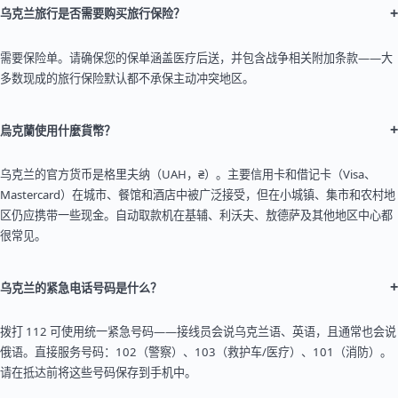
+
乌克兰旅行是否需要购买旅行保险？
需要保险单。请确保您的保单涵盖医疗后送，并包含战争相关附加条款——大
多数现成的旅行保险默认都不承保主动冲突地区。
+
烏克蘭使用什麼貨幣？
乌克兰的官方货币是格里夫纳（UAH，₴）。主要信用卡和借记卡（Visa、
Mastercard）在城市、餐馆和酒店中被广泛接受，但在小城镇、集市和农村地
区仍应携带一些现金。自动取款机在基辅、利沃夫、敖德萨及其他地区中心都
很常见。
+
乌克兰的紧急电话号码是什么？
拨打 112 可使用统一紧急号码——接线员会说乌克兰语、英语，且通常也会说
俄语。直接服务号码：102（警察）、103（救护车/医疗）、101（消防）。
请在抵达前将这些号码保存到手机中。