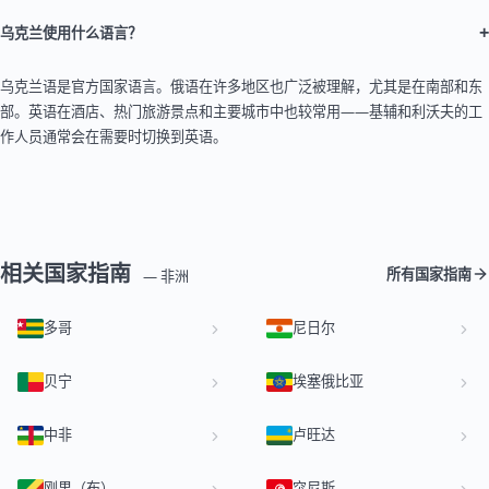
+
乌克兰使用什么语言？
乌克兰语是官方国家语言。俄语在许多地区也广泛被理解，尤其是在南部和东
部。英语在酒店、热门旅游景点和主要城市中也较常用——基辅和利沃夫的工
作人员通常会在需要时切换到英语。
相关国家指南
所有国家指南
— 非洲
多哥
尼日尔
贝宁
埃塞俄比亚
中非
卢旺达
刚果（布）
突尼斯