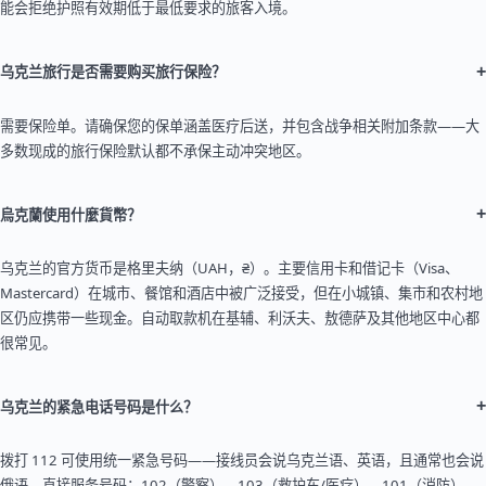
能会拒绝护照有效期低于最低要求的旅客入境。
+
乌克兰旅行是否需要购买旅行保险？
需要保险单。请确保您的保单涵盖医疗后送，并包含战争相关附加条款——大
多数现成的旅行保险默认都不承保主动冲突地区。
+
烏克蘭使用什麼貨幣？
乌克兰的官方货币是格里夫纳（UAH，₴）。主要信用卡和借记卡（Visa、
Mastercard）在城市、餐馆和酒店中被广泛接受，但在小城镇、集市和农村地
区仍应携带一些现金。自动取款机在基辅、利沃夫、敖德萨及其他地区中心都
很常见。
+
乌克兰的紧急电话号码是什么？
拨打 112 可使用统一紧急号码——接线员会说乌克兰语、英语，且通常也会说
俄语。直接服务号码：102（警察）、103（救护车/医疗）、101（消防）。