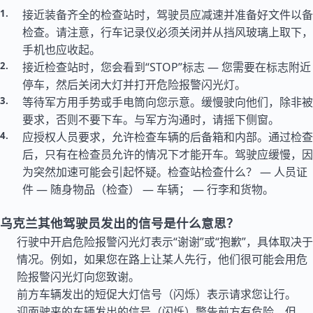
接近装备齐全的检查站时，驾驶员应减速并准备好文件以备
检查。请注意，行车记录仪必须关闭并从挡风玻璃上取下，
手机也应收起。
接近检查站时，您会看到“STOP”标志 — 您需要在标志附近
停车，然后关闭大灯并打开危险报警闪光灯。
等待军方用手势或手电筒向您示意。缓慢驶向他们，除非被
要求，否则不要下车。与军方沟通时，请摇下侧窗。
应授权人员要求，允许检查车辆的后备箱和内部。通过检查
后，只有在检查员允许的情况下才能开车。驾驶应缓慢，因
为突然加速可能会引起怀疑。检查站检查什么？ — 人员证
件 — 随身物品（检查） — 车辆； — 行李和货物。
乌克兰其他驾驶员发出的信号是什么意思？
行驶中开启危险报警闪光灯表示“谢谢”或“抱歉”，具体取决于
情况。例如，如果您在路上让某人先行，他们很可能会用危
险报警闪光灯向您致谢。
前方车辆发出的短促大灯信号（闪烁）表示请求您让行。
迎面驶来的车辆发出的信号（闪烁）警告前方有危险。但