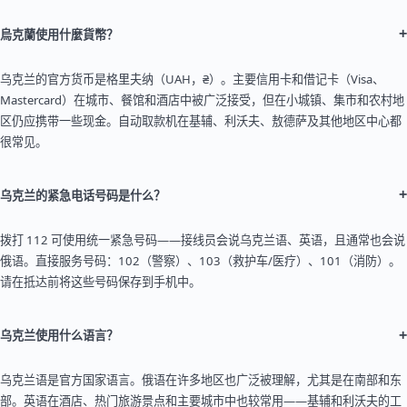
+
烏克蘭使用什麼貨幣？
乌克兰的官方货币是格里夫纳（UAH，₴）。主要信用卡和借记卡（Visa、
Mastercard）在城市、餐馆和酒店中被广泛接受，但在小城镇、集市和农村地
区仍应携带一些现金。自动取款机在基辅、利沃夫、敖德萨及其他地区中心都
很常见。
+
乌克兰的紧急电话号码是什么？
拨打 112 可使用统一紧急号码——接线员会说乌克兰语、英语，且通常也会说
俄语。直接服务号码：102（警察）、103（救护车/医疗）、101（消防）。
请在抵达前将这些号码保存到手机中。
+
乌克兰使用什么语言？
乌克兰语是官方国家语言。俄语在许多地区也广泛被理解，尤其是在南部和东
部。英语在酒店、热门旅游景点和主要城市中也较常用——基辅和利沃夫的工