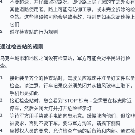
不要超速，并仔细监控路况，即使路上除了您的车之外没有
其他道路使用者。路上可能有防御工事，或未完全拆除的检
查站。这些障碍物可能会导致事故，特别是如果您高速撞上
它们
遵守检查站的行为规则
通过检查站的规则
乌克兰城市和地区之间设有检查站，军方可能会对平民进行检
查。
接近装备齐全的检查站时，驾驶员应减速并准备好文件以备
检查。请注意，行车记录仪必须关闭并从挡风玻璃上取下，
手机也是如此
接近检查站时，您会看到“STOP”标志 – 您需要在标志附近
停车，然后关闭大灯并打开危险警示灯
等待军方用手势或手电筒向您示意。缓慢驶向他们，但除非
被要求，否则不要下车。要与军方沟通，请摇下侧窗
应授权人员的要求，允许检查车辆的后备箱和内部。通过检