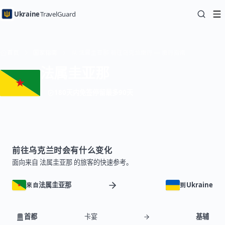
Ukraine
TravelGuard
首页
国家指南
从 法属圭亚那 前往乌克兰旅行 — 旅行指南
法属圭亚那
180天内免签停留最多90天
前往乌克兰时会有什么变化
面向来自 法属圭亚那 的旅客的快速参考。
法属圭亚那
Ukraine
来自
到
首都
卡宴
基辅