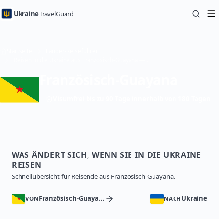
Ukraine
TravelGuard
Startseite
Länder-Reiseführer
Reisen in die Ukraine aus Französisch-Guayana — Reiseführer
Französisch-Guayana
Visumfrei bis zu 90 Tage innerhalb von 180 Tagen
WAS ÄNDERT SICH, WENN SIE IN DIE UKRAINE
REISEN
Schnellübersicht für Reisende aus Französisch-Guayana.
Französisch-Guayana
Ukraine
VON
NACH