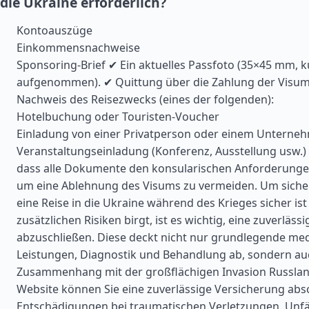
die Ukraine erforderlich?
Kontoauszüge
Einkommensnachweise
Sponsoring-Brief ✔ Ein aktuelles Passfoto (35×45 mm, k
aufgenommen). ✔ Quittung über die Zahlung der Visu
Nachweis des Reisezwecks (eines der folgenden):
Hotelbuchung oder Touristen-Voucher
Einladung von einer Privatperson oder einem Unterne
Veranstaltungseinladung (Konferenz, Ausstellung usw.) St
dass alle Dokumente den konsularischen Anforderunge
um eine Ablehnung des Visums zu vermeiden. Um sicher
eine Reise in die Ukraine während des Krieges sicher is
zusätzlichen Risiken birgt, ist es wichtig, eine zuverläs
abzuschließen. Diese deckt nicht nur grundlegende med
Leistungen, Diagnostik und Behandlung ab, sondern au
Zusammenhang mit der großflächigen Invasion Russland
Website können Sie eine zuverlässige Versicherung absc
Entschädigungen bei traumatischen Verletzungen, Unfä