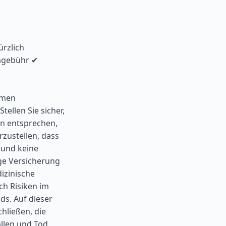
ürzlich
mgebühr ✔
hmen
ellen Sie sicher,
n entsprechen,
zustellen, dass
t und keine
sige Versicherung
izinische
ch Risiken im
s. Auf dieser
hließen, die
llen und Tod