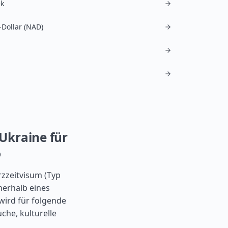
k
Dollar (NAD)
Ukraine für
6
zzeitvisum (Typ
nerhalb eines
wird für folgende
che, kulturelle