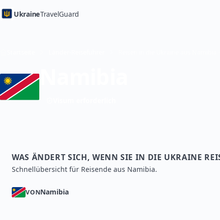
Ukraine
TravelGuard
Startseite
Länder-Reiseführer
Namibia
Visum erforderlich
WAS ÄNDERT SICH, WENN SIE IN DIE UKRAINE RE
Schnellübersicht für Reisende aus Namibia.
Namibia
VON