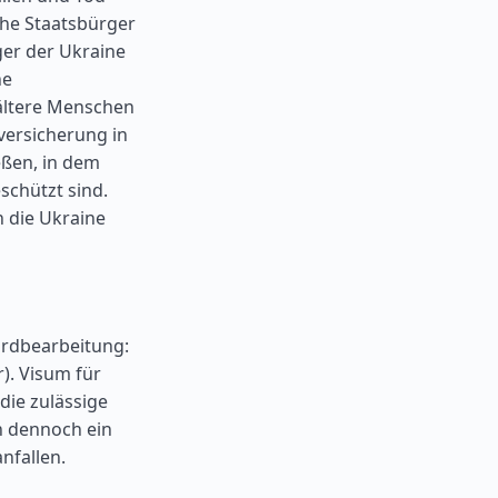
che Staatsbürger
ger der Ukraine
ne
ältere Menschen
versicherung in
eßen, in dem
chützt sind.
n die Ukraine
rdbearbeitung:
). Visum für
die zulässige
n dennoch ein
nfallen.