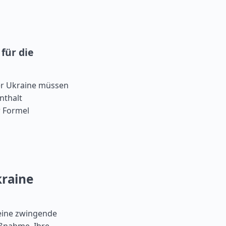
für die
er Ukraine müssen
nthalt
r Formel
kraine
 eine zwingende