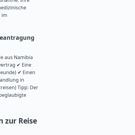
aßnahme. Ihre
medizinische
n im
beantragung
de aus Namibia
ertrag ✔ Eine
reunde) ✔ Einen
andlung in
treisen) Tipp: Der
 beglaubigte
n zur Reise