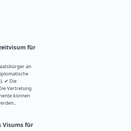
eitvisum für
taatsbürger an
diplomatische
). ✔ Die
Die Vertretung
umente können
erden..
s Visums für