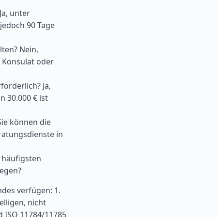
a, unter
jedoch 90 Tage
lten? Nein,
 Konsulat oder
orderlich? Ja,
 30.000 € ist
Sie können die
ratungsdienste in
e häufigsten
iegen?
ndes verfügen: 1.
lligen, nicht
rd ISO 11784/11785