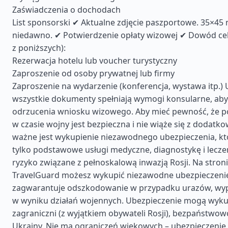
Zaświadczenia o dochodach
List sponsorski ✔ Aktualne zdjęcie paszportowe. 35×4
niedawno. ✔ Potwierdzenie opłaty wizowej ✔ Dowód ce
z poniższych):
Rezerwacja hotelu lub voucher turystyczny
Zaproszenie od osoby prywatnej lub firmy
Zaproszenie na wydarzenie (konferencja, wystawa itp.) U
wszystkie dokumenty spełniają wymogi konsularne, aby
odrzucenia wniosku wizowego. Aby mieć pewność, że p
w czasie wojny jest bezpieczna i nie wiąże się z dodatk
ważne jest wykupienie niezawodnego ubezpieczenia, któ
tylko podstawowe usługi medyczne, diagnostykę i leczen
ryzyko związane z pełnoskalową inwazją Rosji. Na stron
TravelGuard możesz wykupić niezawodne ubezpieczenie
zagwarantuje odszkodowanie w przypadku urazów, wyp
w wyniku działań wojennych. Ubezpieczenie mogą wyku
zagraniczni (z wyjątkiem obywateli Rosji), bezpaństwow
Ukrainy. Nie ma ograniczeń wiekowych – ubezpieczeni