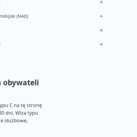
k
mibijski (NAD)
i
a obywateli
pu C na tę stronę
80 dni. Wiza typu
że służbowe,