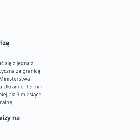
izę
 się z jedną z
tyczna za granicą
Ministerstwa
 Ukrainie. Termin
ej niż 3 miesiące
rainę
izy na