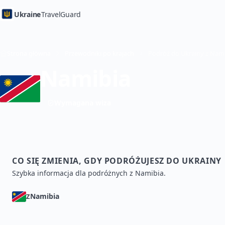
Ukraine
TravelGuard
Strona główna
Przewodniki po krajach
Namibia
Wymagana wiza
CO SIĘ ZMIENIA, GDY PODRÓŻUJESZ DO UKRAINY
Szybka informacja dla podróżnych z Namibia.
Namibia
Z