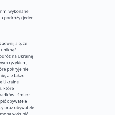
5 mm, wykonane
lu podróży (jeden
pewnij się, że
 uniknąć
odróż na Ukrainę
owym ryzykiem,
re pokryje nie
ie, ale także
ie Ukraine
, które
adków i śmierci
pić obywatele
cy oraz obywatele
e mogą wykupić