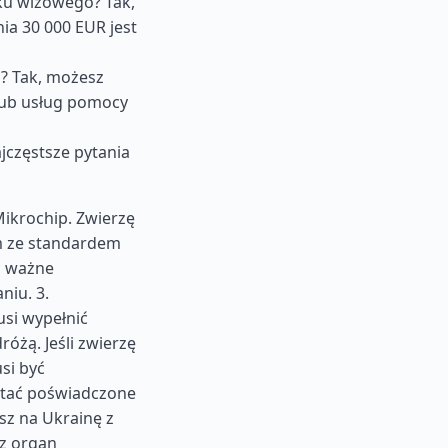
ku wizowego? Tak,
ia 30 000 EUR jest
? Tak, możesz
lub usług pomocy
jczęstsze pytania
Mikrochip. Zwierzę
m ze standardem
ć ważne
niu. 3.
si wypełnić
óżą. Jeśli zwierzę
si być
stać poświadczone
sz na Ukrainę z
z organ