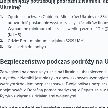
Ile pieniędzy potrzebują podróżni z Namibii, 
Ukrainę?
Zgodnie z uchwałą Gabinetu Ministrów Ukrainy nr 884
udowodnić posiadanie wystarczających środków finan
Wymagane minimum oblicza się według wzoru: FO = ((2
(Kd + 5)
Gdzie: Pm – minimum socjalne (3209 UAH)
Kd – liczba dni pobytu
Bezpieczeństwo podczas podróży na 
Ze względu na obecną sytuację na Ukrainie, ubezpieczenie
turystów z Namibii jest nie tylko obowiązkowym wymogiem,
ważnym środkiem bezpieczeństwa. Twoja polisa ubezpiec
obejmować: ✔ Doraźną pomoc medyczną ✔ Repatriację w 
Ryzyko związane z działaniami wojennymi
Jak udowodnić cel podróży przy ubieganiu się 