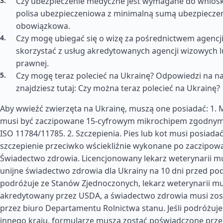
Czy ubezpieczenie medyczne jest wymagane do wnios
polisa ubezpieczeniowa z minimalną sumą ubezpieczen
obowiązkowa.
Czy mogę ubiegać się o wizę za pośrednictwem agencji
skorzystać z usług akredytowanych agencji wizowych 
prawnej.
Czy mogę teraz polecieć na Ukrainę? Odpowiedzi na na
znajdziesz tutaj: Czy można teraz polecieć na Ukrainę?
Aby wwieźć zwierzęta na Ukrainę, muszą one posiadać: 1. 
musi być zaczipowane 15-cyfrowym mikrochipem zgodny
ISO 11784/11785. 2. Szczepienia. Pies lub kot musi posiada
szczepienie przeciwko wściekliźnie wykonane po zaczipowa
Świadectwo zdrowia. Licencjonowany lekarz weterynarii mu
unijne świadectwo zdrowia dla Ukrainy na 10 dni przed podr
podróżuje ze Stanów Zjednoczonych, lekarz weterynarii mu
akredytowany przez USDA, a świadectwo zdrowia musi zo
przez biuro Departamentu Rolnictwa stanu. Jeśli podróżuje
innego kraju, formularze muszą zostać poświadczone prze