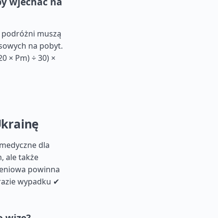
aby wjechać na
, podróżni muszą
sowych na pobyt.
0 × Pm) ÷ 30) ×
Ukrainę
 medyczne dla
 ale także
zeniowa powinna
razie wypadku ✔
o wizę?