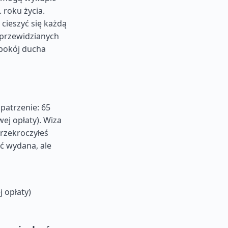
 roku życia.
cieszyć się każdą
ieprzewidzianych
spokój ducha
patrzenie: 65
ej opłaty). Wiza
 przekroczyłeś
ć wydana, ale
 opłaty)