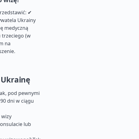
rzedstawić: ✔
watela Ukrainy
cję medyczną
u trzeciego (w
em na
szenie.
 Ukrainę
Tak, pod pewnymi
90 dni w ciągu
 wizy
onsulacie lub