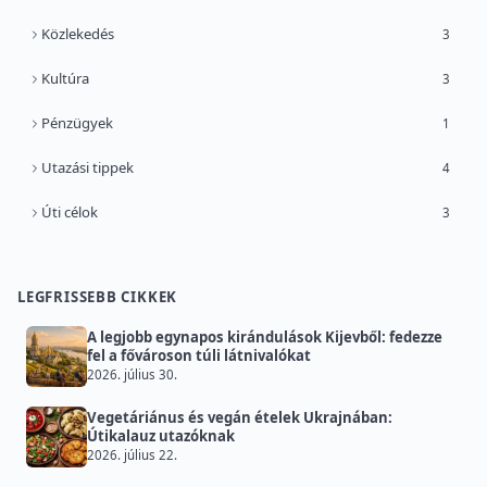
Közlekedés
3
Kultúra
3
Pénzügyek
1
Utazási tippek
4
Úti célok
3
LEGFRISSEBB CIKKEK
A legjobb egynapos kirándulások Kijevből: fedezze
fel a fővároson túli látnivalókat
2026. július 30.
Vegetáriánus és vegán ételek Ukrajnában:
Útikalauz utazóknak
2026. július 22.