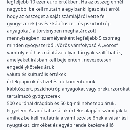
legfeljebb 10 ezer euró értékben. Ha az összeg ennél
nagyobb, be kell mutatnia egy banki igazolást arról,
hogy az összeget a saját számlájáról vette fel
gyógyszerek (kivéve kábítószer- és pszichotróp
anyagokat) a törvényben meghatározott
mennyiségben: személyenként legfeljebb 5 csomag
minden gyógyszerből. Vörös vámfolyosó A „vörös”
vámfolyosó használatával olyan tárgyak szállíthatók,
amelyeket írásban kell bejelenteni, nevezetesen:
engedélyköteles áruk
valuta és kulturális értékek
értékpapírok és fizetési dokumentumok
kábítószert, pszichotróp anyagokat vagy prekurzorokat
tartalmazó gyógyszerek
500 eurónál drágább és 50 kg-nál nehezebb áruk.
Figyelem! Az adókat az áruk értéke alapján számítják ki,
amihez be kell mutatnia a vámtisztviselőnek a vásárlási
nyugtákat, címkéket és egyéb rendelkezésre álló