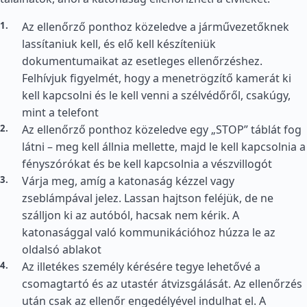
Az ellenőrző ponthoz közeledve a járművezetőknek
lassítaniuk kell, és elő kell készíteniük
dokumentumaikat az esetleges ellenőrzéshez.
Felhívjuk figyelmét, hogy a menetrögzítő kamerát ki
kell kapcsolni és le kell venni a szélvédőről, csakúgy,
mint a telefont
Az ellenőrző ponthoz közeledve egy „STOP” táblát fog
látni – meg kell állnia mellette, majd le kell kapcsolnia a
fényszórókat és be kell kapcsolnia a vészvillogót
Várja meg, amíg a katonaság kézzel vagy
zseblámpával jelez. Lassan hajtson feléjük, de ne
szálljon ki az autóból, hacsak nem kérik. A
katonasággal való kommunikációhoz húzza le az
oldalsó ablakot
Az illetékes személy kérésére tegye lehetővé a
csomagtartó és az utastér átvizsgálását. Az ellenőrzés
után csak az ellenőr engedélyével indulhat el. A