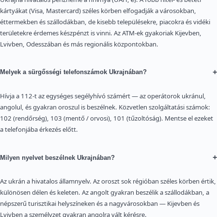
kártyákat (Visa, Mastercard) széles körben elfogadják a városokban,
éttermekben és szállodákban, de kisebb településekre, piacokra és vidéki
területekre érdemes készpénzt is vinni. Az ATM-ek gyakoriak Kijevben,
Lvivben, Odesszában és más regionális központokban.
+
Melyek a sürgősségi telefonszámok Ukrajnában?
Hívja a 112-t az egységes segélyhívó számért — az operátorok ukránul,
angolul, és gyakran oroszul is beszélnek. Közvetlen szolgáltatási számok:
102 (rendőrség), 103 (mentő / orvosi), 101 (tűzoltóság). Mentse el ezeket
a telefonjába érkezés előtt.
+
Milyen nyelvet beszélnek Ukrajnában?
Az ukrán a hivatalos államnyelv. Az oroszt sok régióban széles körben értik,
különösen délen és keleten. Az angolt gyakran beszélik a szállodákban, a
népszerű turisztikai helyszíneken és a nagyvárosokban — Kijevben és
Lvivben a személyzet gyakran angolra vált kérésre.