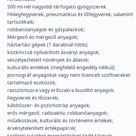
500 ml-nél nagyobb térfogatú gyógyszerek.
Hidegfegyverek, pneumatikus és lőfegyverek, valamint
tartozékaik;
robbanóanyagok és gázpalackok;
Mérgező és mérgező anyagok;
háztartási gépek (1 darabnál több);
közkinccsé nyilvánított ásványi anyagok;
veszélyeztetett növények és állatok;
kulturális emlékek (megfelelő engedély nélkül);
pornográf anyagokat vagy nem licencelt szoftvereket
tartalmazó eszközök;
rasszizmusra vagy erőszakra buzdító anyagok.
Fegyverek és lőszerek;
kábítószer- és pszichotróp anyagok;
erős mérgező, radioaktív, robbanóanyagok;
műalkotások, kulturális és történelmi értékek;
érvénytelenített értékpapírok;
szellemi tulajdon megsértésével kivitt tárgyak.