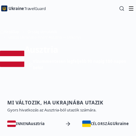
Ukraine
TravelGuard
Kezdőlap
Ország útmutatók
Utazás Ukrajnába innen: Ausztria — Útikönyv
Ausztria
Vízummentesen legfeljebb 90 napig 180 napon
belül
MI VÁLTOZIK, HA UKRAJNÁBA UTAZIK
Gyors hivatkozás az Ausztria-ból utazók számára.
Ausztria
Ukraine
INNEN
CÉLORSZÁG