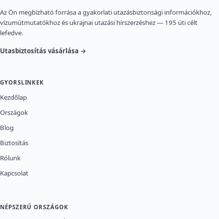
Az Ön megbízható forrása a gyakorlati utazásbiztonsági információkhoz,
vízumútmutatókhoz és ukrajnai utazási hírszerzéshez — 195 úti célt
lefedve.
Utasbiztosítás vásárlása →
GYORSLINKEK
Kezdőlap
Országok
Blog
Biztosítás
Rólunk
Kapcsolat
NÉPSZERŰ ORSZÁGOK