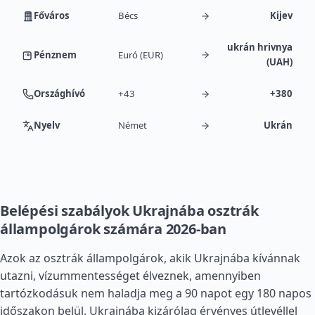
Főváros
Bécs
Kijev
ukrán hrivnya
Pénznem
Euró (EUR)
(UAH)
Országhívó
+43
+380
Nyelv
Német
Ukrán
Belépési szabályok Ukrajnába osztrák
állampolgárok számára 2026-ban
Azok az osztrák állampolgárok, akik Ukrajnába kívánnak
utazni, vízummentességet élveznek, amennyiben
tartózkodásuk nem haladja meg a 90 napot egy 180 napos
időszakon belül. Ukrajnába kizárólag érvényes útlevéllel