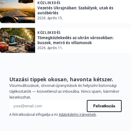
KÖZLEKEDÉS
Vezetés Ukrajnában: Szabályok, utak és
autóbérlés
2026. április 15.
KÖZLEKEDÉS
Tömegközlekedés az ukrán városokban:
buszok, metró és villamosok
2026. április 11.
Utazási tippek okosan, havonta kétszer.
Vízumváltozások, útvonal-újranyitások és helyszíni biztonsági
tájékoztatók — közvetlenül az inboxába. Nincs spam, bármikor
leiratkozhat.
E-mail cím
Feliratkozás
A feliratkozással elfogadja a mi
Adatvédelmi irányelvek
.