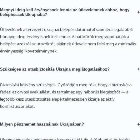
Mennyi ideig kell érvényesnek lennie az útlevelemnek ahhoz, hogy
+
beléphessek Ukrajnába?
Útlevelének a tervezett ukrajnai belépés dátumától számítva legalább 6
hónapig ideig érvényesnek kell lennie. A határőrök megtagadhatják a
belépést azoktól az utazóktól, akiknek útlevele nem felel meg a minimális
érvényességi követelménynek.
+
Szükséges az utasbiztosítás Ukrajna meglátogatásához?
Biztosítási kötvény szükséges. Győződjön meg róla, hogy a biztosítása
fedezi az orvosi evakuálást, és tartalmaz egy háborús kiegészítőt — a
legtöbb kész utasbiztosítás alapértelmezésben kizárja az aktív
konfliktuszónákat.
+
Milyen pénznemet használnak Ukrajnában?
Ukrajna hivatalos pénzneme a hrivnya (UAH, ₴). A főbb hitel- és betéti