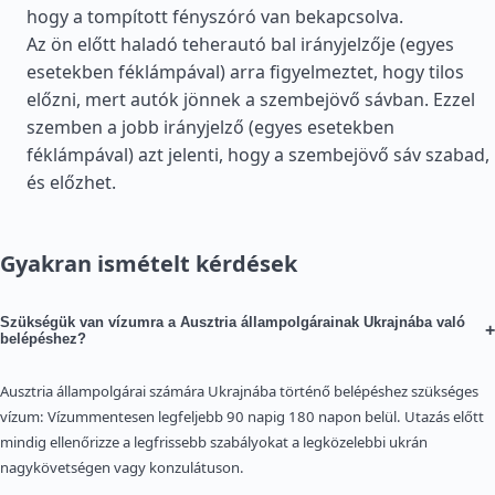
hogy a tompított fényszóró van bekapcsolva.
Az ön előtt haladó teherautó bal irányjelzője (egyes
esetekben féklámpával) arra figyelmeztet, hogy tilos
előzni, mert autók jönnek a szembejövő sávban. Ezzel
szemben a jobb irányjelző (egyes esetekben
féklámpával) azt jelenti, hogy a szembejövő sáv szabad,
és előzhet.
Gyakran ismételt kérdések
Szükségük van vízumra a Ausztria állampolgárainak Ukrajnába való
+
belépéshez?
Ausztria állampolgárai számára Ukrajnába történő belépéshez szükséges
vízum: Vízummentesen legfeljebb 90 napig 180 napon belül. Utazás előtt
mindig ellenőrizze a legfrissebb szabályokat a legközelebbi ukrán
nagykövetségen vagy konzulátuson.