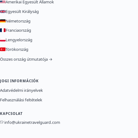
Amerikai Egyesült Államok
Egyesült Királyság
Németország
Franciaország
Lengyelország
Törökország
Összes ország útmutatója →
JOGI INFORMÁCIÓK
Adatvédelmi irányelvek
Felhasználási feltételek
KAPCSOLAT
info@ukrainetravelguard.com