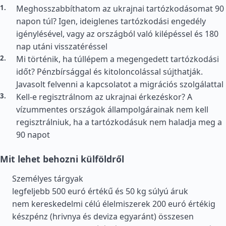
Meghosszabbíthatom az ukrajnai tartózkodásomat 90
napon túl? Igen, ideiglenes tartózkodási engedély
igénylésével, vagy az országból való kilépéssel és 180
nap utáni visszatéréssel
Mi történik, ha túllépem a megengedett tartózkodási
időt? Pénzbírsággal és kitoloncolással sújthatják.
Javasolt felvenni a kapcsolatot a migrációs szolgálattal
Kell-e regisztrálnom az ukrajnai érkezéskor? A
vízummentes országok állampolgárainak nem kell
regisztrálniuk, ha a tartózkodásuk nem haladja meg a
90 napot
Mit lehet behozni külföldről
Személyes tárgyak
legfeljebb 500 euró értékű és 50 kg súlyú áruk
nem kereskedelmi célú élelmiszerek 200 euró értékig
készpénz (hrivnya és deviza egyaránt) összesen