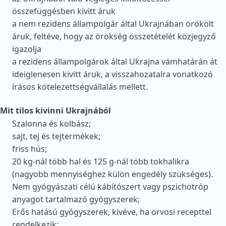
összefüggésben kivitt áruk
a nem rezidens állampolgár által Ukrajnában örökölt
áruk, feltéve, hogy az örökség összetételét közjegyző
igazolja
a rezidens állampolgárok által Ukrajna vámhatárán át
ideiglenesen kivitt áruk, a visszahozatalra vonatkozó
írásos kötelezettségvállalás mellett.
Mit tilos kivinni Ukrajnából
Szalonna és kolbász;
sajt, tej és tejtermékek;
friss hús;
20 kg-nál több hal és 125 g-nál több tokhalikra
(nagyobb mennyiséghez külön engedély szükséges).
Nem gyógyászati célú kábítószert vagy pszichotróp
anyagot tartalmazó gyógyszerek;
Erős hatású gyógyszerek, kivéve, ha orvosi recepttel
rendelkezik;