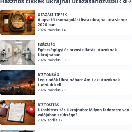
Hasznos cikkek ukrajnai utazásához
Összes cikk
UTAZÁSI TIPPEK
Alapvető csomagolási lista ukrajnai utazáshoz
2026-ban
2026. március 14.
EGÉSZSÉG
Egészségügyi és orvosi ellátás utazóknak
Ukrajnában
2026. március 30.
BIZTONSÁG
Légiriadók Ukrajnában: Amit az utazóknak
tudniuk kell
2026. március 28.
BIZTOSÍTÁS
Utasbiztosítás Ukrajnába: Milyen fedezetre van
valójában szüksége?
2026. április 17.