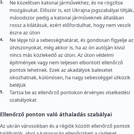
Ne közelítsen katonai járművekhez, és ne rögzítse
mozgásukat. Először is, ezt Ukrajna jogszabályai tiltják,
másodszor pedig a katonai járműveknek általában
rossz a kilátásuk, ezért előfordulhat, hogy nem veszik
észre az úton
Ne lépje túl a sebességhatárat, és gondosan figyelje az
útviszonyokat, még akkor is, ha az ön autóján kívül
nincs más közlekedő az úton. Az úton védelmi
építmények vagy nem teljesen elbontott ellenőrző
pontok lehetnek. Ezek az akadályok balesetet
okozhatnak, különösen, ha nagy sebességgel ütközik
beléjük
Tartsa be az ellenőrző pontokon érvényes viselkedési
szabályokat
Ellenőrző ponton való áthaladás szabályai
Az ukrán városokban és a régiók között ellenőrző pontok
találhatók, ahol a katonaság ellenőrizheti a civileket.