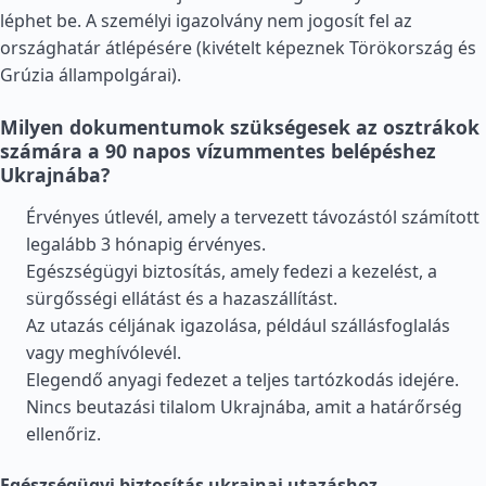
léphet be. A személyi igazolvány nem jogosít fel az
országhatár átlépésére (kivételt képeznek
Törökország
és
Grúzia
állampolgárai).
Milyen dokumentumok szükségesek az osztrákok
számára a 90 napos vízummentes belépéshez
Ukrajnába?
Érvényes útlevél, amely a tervezett távozástól számított
legalább 3 hónapig érvényes.
Egészségügyi biztosítás, amely fedezi a kezelést, a
sürgősségi ellátást és a hazaszállítást.
Az utazás céljának igazolása, például szállásfoglalás
vagy meghívólevél.
Elegendő anyagi fedezet a teljes tartózkodás idejére.
Nincs beutazási tilalom Ukrajnába, amit a határőrség
ellenőriz.
Egészségügyi biztosítás ukrajnai utazáshoz