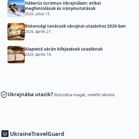
Háborús turizmus Ukrajnában: etikai
megfontolások és iránymutatások
2026. július 15.
Biztonsági tanácsok ukrajnai utazáshoz 2026-ban
2026. április 21.
Alapvető ukrán kifejezések utazóknak
2026. április 19.
Ukrajnába utazik?
Biztosítsa magát, mielőtt elindul.
Biztosítás kötése
Ukraine
TravelGuard