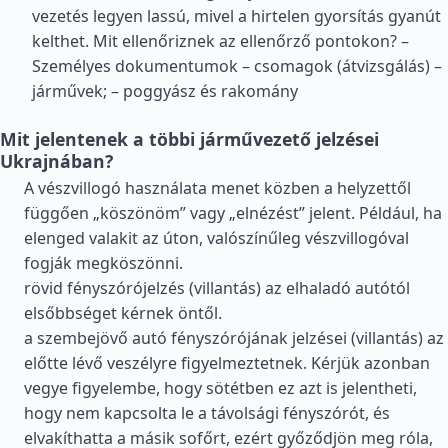
vezetés legyen lassú, mivel a hirtelen gyorsítás gyanút
kelthet. Mit ellenőriznek az ellenőrző pontokon? –
Személyes dokumentumok – csomagok (átvizsgálás) –
járművek; – poggyász és rakomány
Mit jelentenek a többi járművezető jelzései
Ukrajnában?
A vészvillogó használata menet közben a helyzettől
függően „köszönöm” vagy „elnézést” jelent. Például, ha
elenged valakit az úton, valószínűleg vészvillogóval
fogják megköszönni.
rövid fényszórójelzés (villantás) az elhaladó autótól
elsőbbséget kérnek öntől.
a szembejövő autó fényszórójának jelzései (villantás) az
előtte lévő veszélyre figyelmeztetnek. Kérjük azonban
vegye figyelembe, hogy sötétben ez azt is jelentheti,
hogy nem kapcsolta le a távolsági fényszórót, és
elvakíthatta a másik sofőrt, ezért győződjön meg róla,