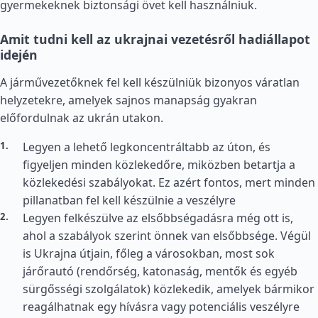
gyermekeknek biztonsági övet kell használniuk.
Amit tudni kell az ukrajnai vezetésről hadiállapot
idején
A járművezetőknek fel kell készülniük bizonyos váratlan
helyzetekre, amelyek sajnos manapság gyakran
előfordulnak az ukrán utakon.
Legyen a lehető legkoncentráltabb az úton, és
figyeljen minden közlekedőre, miközben betartja a
közlekedési szabályokat. Ez azért fontos, mert minden
pillanatban fel kell készülnie a veszélyre
Legyen felkészülve az elsőbbségadásra még ott is,
ahol a szabályok szerint önnek van elsőbbsége. Végül
is Ukrajna útjain, főleg a városokban, most sok
járőrautó (rendőrség, katonaság, mentők és egyéb
sürgősségi szolgálatok) közlekedik, amelyek bármikor
reagálhatnak egy hívásra vagy potenciális veszélyre