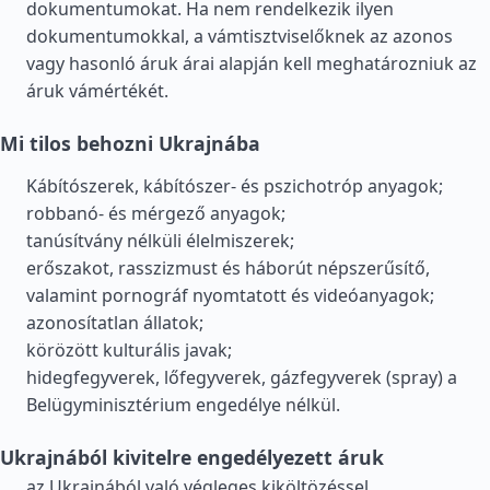
dokumentumokat. Ha nem rendelkezik ilyen
dokumentumokkal, a vámtisztviselőknek az azonos
vagy hasonló áruk árai alapján kell meghatározniuk az
áruk vámértékét.
Mi tilos behozni Ukrajnába
Kábítószerek, kábítószer- és pszichotróp anyagok;
robbanó- és mérgező anyagok;
tanúsítvány nélküli élelmiszerek;
erőszakot, rasszizmust és háborút népszerűsítő,
valamint pornográf nyomtatott és videóanyagok;
azonosítatlan állatok;
körözött kulturális javak;
hidegfegyverek, lőfegyverek, gázfegyverek (spray) a
Belügyminisztérium engedélye nélkül.
Ukrajnából kivitelre engedélyezett áruk
az Ukrajnából való végleges kiköltözéssel