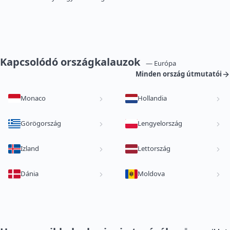
Kapcsolódó országkalauzok
— Európa
Minden ország útmutatói
Monaco
Hollandia
Görögország
Lengyelország
Izland
Lettország
Dánia
Moldova