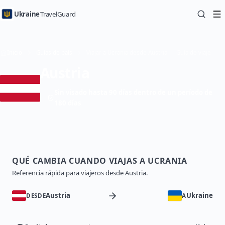
Ukraine
TravelGuard
Inicio
Guías de país
Viajar a Ucrania desde Austria — Guía de viaje
Austria
Sin visado hasta 90 días dentro de un período de
180 días
QUÉ CAMBIA CUANDO VIAJAS A UCRANIA
Referencia rápida para viajeros desde Austria.
Austria
Ukraine
DESDE
A