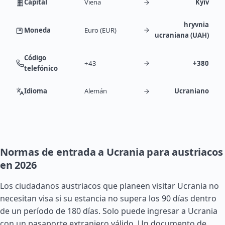
Capital
Viena
Kyiv
hryvnia
Moneda
Euro (EUR)
ucraniana (UAH)
Código
+43
+380
telefónico
Idioma
Alemán
Ucraniano
Normas de entrada a Ucrania para austriacos
en 2026
Los ciudadanos austriacos que planeen visitar Ucrania no
necesitan visa si su estancia no supera los 90 días dentro
de un período de 180 días. Solo puede ingresar a Ucrania
con un pasaporte extranjero válido. Un documento de