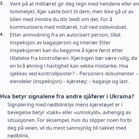
Vent på at militæret gir deg tegn med hendene eller en
lommelykt. Kjør sakte bort til dem, men ikke gå ut av
bilen med mindre du blir bedt om det. For å
kommunisere med militæret, rull ned sidevinduet.
Etter anmodning fra en autorisert person, tillat
inspeksjon av bagasjerom og interiør. Etter
inspeksjonen kan du begynne å kjøre først etter
tillatelse fra kontrolløren. Kjøringen bør være rolig, da
en brå økning i hastighet kan vekke mistanke. Hva
sjekkes ved kontrollposter? – Personers dokumenter –
eiendeler (inspeksjon) – kjøretøy; – bagasje og last.
Hva betyr signalene fra andre sjåfører i Ukraina?
Signalering med nødblinklys mens kjøretøyet er i
bevegelse betyr «takk» eller «unnskyld», avhengig av
situasjonen. For eksempel, hvis du slipper noen forbi
deg på veien, vil du mest sannsynlig bli takket med
nødblink.