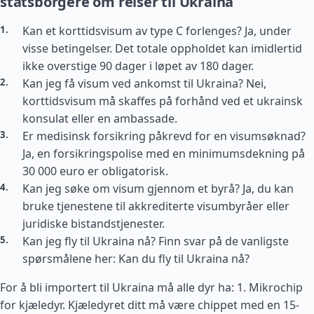
statsborgere om reiser til Ukraina
Kan et korttidsvisum av type C forlenges? Ja, under
visse betingelser. Det totale oppholdet kan imidlertid
ikke overstige 90 dager i løpet av 180 dager.
Kan jeg få visum ved ankomst til Ukraina? Nei,
korttidsvisum må skaffes på forhånd ved et ukrainsk
konsulat eller en ambassade.
Er medisinsk forsikring påkrevd for en visumsøknad?
Ja, en forsikringspolise med en minimumsdekning på
30 000 euro er obligatorisk.
Kan jeg søke om visum gjennom et byrå? Ja, du kan
bruke tjenestene til akkrediterte visumbyråer eller
juridiske bistandstjenester.
Kan jeg fly til Ukraina nå? Finn svar på de vanligste
spørsmålene her: Kan du fly til Ukraina nå?
For å bli importert til Ukraina må alle dyr ha: 1. Mikrochip
for kjæledyr. Kjæledyret ditt må være chippet med en 15-