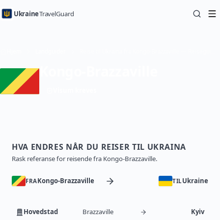
Ukraine
TravelGuard
Hjem
Landguider
Reise til Ukraina fra Kongo-Brazzaville — Reiseguide
Kongo-Brazzaville
Visum kreves
HVA ENDRES NÅR DU REISER TIL UKRAINA
Rask referanse for reisende fra Kongo-Brazzaville.
Kongo-Brazzaville
Ukraine
FRA
TIL
Hovedstad
Brazzaville
Kyiv