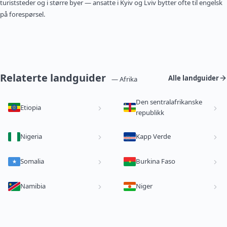
turiststeder og i større byer — ansatte i Kyiv og Lviv bytter ofte til engelsk
på forespørsel.
Relaterte landguider
Alle landguider
— Afrika
Den sentralafrikanske
Etiopia
republikk
Nigeria
Kapp Verde
Somalia
Burkina Faso
Namibia
Niger