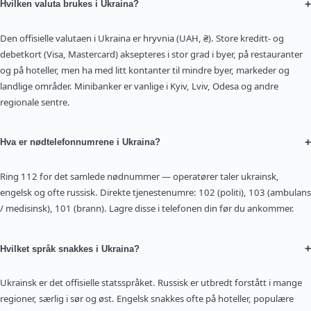
+
Hvilken valuta brukes i Ukraina?
Den offisielle valutaen i Ukraina er hryvnia (UAH, ₴). Store kreditt- og
debetkort (Visa, Mastercard) aksepteres i stor grad i byer, på restauranter
og på hoteller, men ha med litt kontanter til mindre byer, markeder og
landlige områder. Minibanker er vanlige i Kyiv, Lviv, Odesa og andre
regionale sentre.
+
Hva er nødtelefonnumrene i Ukraina?
Ring 112 for det samlede nødnummer — operatører taler ukrainsk,
engelsk og ofte russisk. Direkte tjenestenumre: 102 (politi), 103 (ambulans
/ medisinsk), 101 (brann). Lagre disse i telefonen din før du ankommer.
+
Hvilket språk snakkes i Ukraina?
Ukrainsk er det offisielle statsspråket. Russisk er utbredt forstått i mange
regioner, særlig i sør og øst. Engelsk snakkes ofte på hoteller, populære