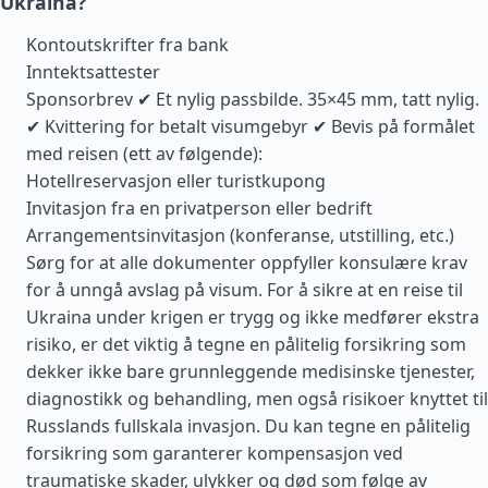
Ukraina?
Kontoutskrifter fra bank
Inntektsattester
Sponsorbrev ✔ Et nylig passbilde. 35×45 mm, tatt nylig.
✔ Kvittering for betalt visumgebyr ✔ Bevis på formålet
med reisen (ett av følgende):
Hotellreservasjon eller turistkupong
Invitasjon fra en privatperson eller bedrift
Arrangementsinvitasjon (konferanse, utstilling, etc.)
Sørg for at alle dokumenter oppfyller konsulære krav
for å unngå avslag på visum. For å sikre at en reise til
Ukraina under krigen er trygg og ikke medfører ekstra
risiko, er det viktig å tegne en pålitelig forsikring som
dekker ikke bare grunnleggende medisinske tjenester,
diagnostikk og behandling, men også risikoer knyttet til
Russlands fullskala invasjon. Du kan tegne en pålitelig
forsikring som garanterer kompensasjon ved
traumatiske skader, ulykker og død som følge av