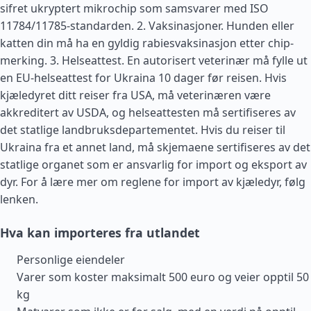
sifret ukryptert mikrochip som samsvarer med ISO
11784/11785-standarden. 2. Vaksinasjoner. Hunden eller
katten din må ha en gyldig rabiesvaksinasjon etter chip-
merking. 3. Helseattest. En autorisert veterinær må fylle ut
en EU-helseattest for Ukraina 10 dager før reisen. Hvis
kjæledyret ditt reiser fra
USA
, må veterinæren være
akkreditert av USDA, og helseattesten må sertifiseres av
det statlige landbruksdepartementet. Hvis du reiser til
Ukraina fra et annet land, må skjemaene sertifiseres av det
statlige organet som er ansvarlig for import og eksport av
dyr. For å lære mer om reglene for import av kjæledyr, følg
lenken.
Hva kan importeres fra utlandet
Personlige eiendeler
Varer som koster maksimalt 500 euro og veier opptil 50
kg