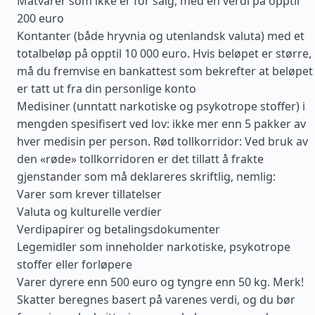
Matvarer som ikke er for salg, med en verdi på opptil
200 euro
Kontanter (både hryvnia og utenlandsk valuta) med et
totalbeløp på opptil 10 000 euro. Hvis beløpet er større,
må du fremvise en bankattest som bekrefter at beløpet
er tatt ut fra din personlige konto
Medisiner (unntatt narkotiske og psykotrope stoffer) i
mengden spesifisert ved lov: ikke mer enn 5 pakker av
hver medisin per person. Rød tollkorridor: Ved bruk av
den «røde» tollkorridoren er det tillatt å frakte
gjenstander som må deklareres skriftlig, nemlig:
Varer som krever tillatelser
Valuta og kulturelle verdier
Verdipapirer og betalingsdokumenter
Legemidler som inneholder narkotiske, psykotrope
stoffer eller forløpere
Varer dyrere enn 500 euro og tyngre enn 50 kg. Merk!
Skatter beregnes basert på varenes verdi, og du bør