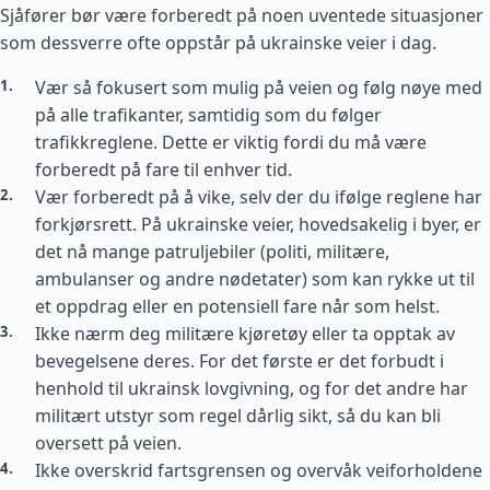
Sjåfører bør være forberedt på noen uventede situasjoner
som dessverre ofte oppstår på ukrainske veier i dag.
Vær så fokusert som mulig på veien og følg nøye med
på alle trafikanter, samtidig som du følger
trafikkreglene. Dette er viktig fordi du må være
forberedt på fare til enhver tid.
Vær forberedt på å vike, selv der du ifølge reglene har
forkjørsrett. På ukrainske veier, hovedsakelig i byer, er
det nå mange patruljebiler (politi, militære,
ambulanser og andre nødetater) som kan rykke ut til
et oppdrag eller en potensiell fare når som helst.
Ikke nærm deg militære kjøretøy eller ta opptak av
bevegelsene deres. For det første er det forbudt i
henhold til ukrainsk lovgivning, og for det andre har
militært utstyr som regel dårlig sikt, så du kan bli
oversett på veien.
Ikke overskrid fartsgrensen og overvåk veiforholdene