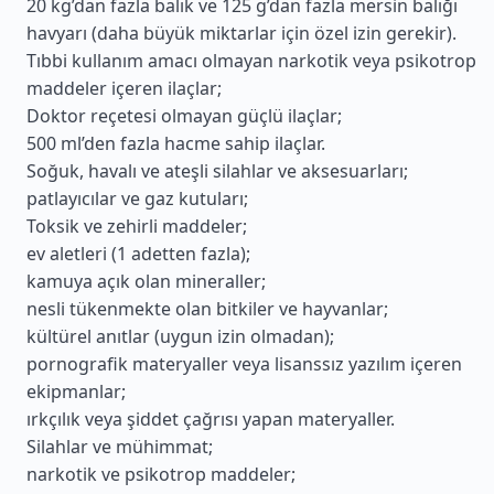
20 kg’dan fazla balık ve 125 g’dan fazla mersin balığı
havyarı (daha büyük miktarlar için özel izin gerekir).
Tıbbi kullanım amacı olmayan narkotik veya psikotrop
maddeler içeren ilaçlar;
Doktor reçetesi olmayan güçlü ilaçlar;
500 ml’den fazla hacme sahip ilaçlar.
Soğuk, havalı ve ateşli silahlar ve aksesuarları;
patlayıcılar ve gaz kutuları;
Toksik ve zehirli maddeler;
ev aletleri (1 adetten fazla);
kamuya açık olan mineraller;
nesli tükenmekte olan bitkiler ve hayvanlar;
kültürel anıtlar (uygun izin olmadan);
pornografik materyaller veya lisanssız yazılım içeren
ekipmanlar;
ırkçılık veya şiddet çağrısı yapan materyaller.
Silahlar ve mühimmat;
narkotik ve psikotrop maddeler;