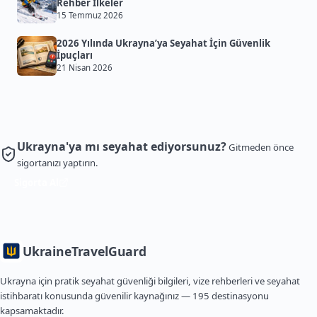
Rehber İlkeler
15 Temmuz 2026
2026 Yılında Ukrayna’ya Seyahat İçin Güvenlik
İpuçları
21 Nisan 2026
Ukrayna'ya mı seyahat ediyorsunuz?
Gitmeden önce
sigortanızı yaptırın.
Sigorta Al
Ukraine
TravelGuard
Ukrayna için pratik seyahat güvenliği bilgileri, vize rehberleri ve seyahat
istihbaratı konusunda güvenilir kaynağınız — 195 destinasyonu
kapsamaktadır.