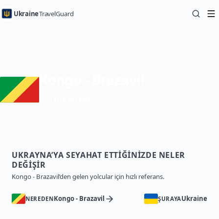
Ukraine
TravelGuard
Anasayfa
Ülke Rehberleri
Kongo – Brazavil üzerinden Ukrayna’ya seyahat — Seyahat Rehberi
Kongo - Brazavil
Vize gerekli
UKRAYNA’YA SEYAHAT ETTIĞINIZDE NELER
DEĞIŞIR
Kongo - Brazavil’den gelen yolcular için hızlı referans.
Kongo - Brazavil
Ukraine
NEREDEN
ŞURAYA