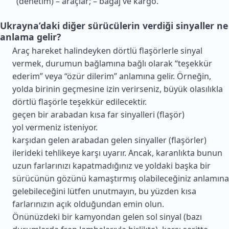
(denetim) – araçlar; – bagaj ve kargo.
Ukrayna’daki diğer sürücülerin verdiği sinyaller ne
anlama gelir?
Araç hareket halindeyken dörtlü flaşörlerle sinyal
vermek, durumun bağlamına bağlı olarak “teşekkür
ederim” veya “özür dilerim” anlamına gelir. Örneğin,
yolda birinin geçmesine izin verirseniz, büyük olasılıkla
dörtlü flaşörle teşekkür edilecektir.
geçen bir arabadan kısa far sinyalleri (flaşör)
yol vermeniz isteniyor.
karşıdan gelen arabadan gelen sinyaller (flaşörler)
ilerideki tehlikeye karşı uyarır. Ancak, karanlıkta bunun
uzun farlarınızı kapatmadığınız ve yoldaki başka bir
sürücünün gözünü kamaştırmış olabileceğiniz anlamına
gelebileceğini lütfen unutmayın, bu yüzden kısa
farlarınızın açık olduğundan emin olun.
Önünüzdeki bir kamyondan gelen sol sinyal (bazı