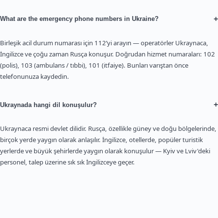
+
What are the emergency phone numbers in Ukraine?
Birleşik acil durum numarası için 112’yi arayın — operatörler Ukraynaca,
İngilizce ve çoğu zaman Rusça konuşur. Doğrudan hizmet numaraları: 102
(polis), 103 (ambulans / tıbbi), 101 (itfaiye). Bunları varıştan önce
telefonunuza kaydedin.
+
Ukraynada hangi dil konuşulur?
Ukraynaca resmi devlet dilidir. Rusça, özellikle güney ve doğu bölgelerinde,
birçok yerde yaygın olarak anlaşılır. İngilizce, otellerde, popüler turistik
yerlerde ve büyük şehirlerde yaygın olarak konuşulur — Kyiv ve Lviv'deki
personel, talep üzerine sık sık İngilizceye geçer.