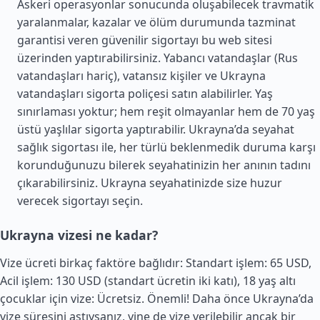
Askeri operasyonlar sonucunda oluşabilecek travmatik
yaralanmalar, kazalar ve ölüm durumunda tazminat
garantisi veren güvenilir sigortayı bu web sitesi
üzerinden yaptırabilirsiniz. Yabancı vatandaşlar (Rus
vatandaşları hariç), vatansız kişiler ve Ukrayna
vatandaşları sigorta poliçesi satın alabilirler. Yaş
sınırlaması yoktur; hem reşit olmayanlar hem de 70 yaş
üstü yaşlılar sigorta yaptırabilir. Ukrayna’da seyahat
sağlık sigortası ile, her türlü beklenmedik duruma karşı
korunduğunuzu bilerek seyahatinizin her anının tadını
çıkarabilirsiniz. Ukrayna seyahatinizde size huzur
verecek sigortayı seçin.
Ukrayna vizesi ne kadar?
Vize ücreti birkaç faktöre bağlıdır: Standart işlem: 65 USD,
Acil işlem: 130 USD (standart ücretin iki katı), 18 yaş altı
çocuklar için vize: Ücretsiz. Önemli! Daha önce Ukrayna’da
vize süresini aştıysanız, yine de vize verilebilir ancak bir