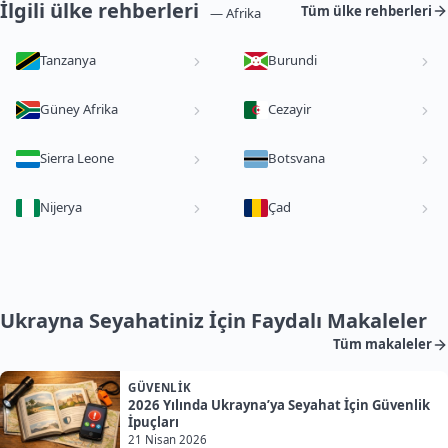
İlgili ülke rehberleri
Tüm ülke rehberleri
— Afrika
Tanzanya
Burundi
Güney Afrika
Cezayir
Sierra Leone
Botsvana
Nijerya
Çad
Ukrayna Seyahatiniz İçin Faydalı Makaleler
Tüm makaleler
GÜVENLIK
2026 Yılında Ukrayna’ya Seyahat İçin Güvenlik
İpuçları
21 Nisan 2026