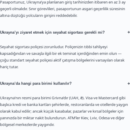
Pasaportunuz, Ukrayna’ya planlanan giriş tarihinizden itibaren en az 3 ay
geçerli olmalıdır. Sınır görevlileri, pasaportunun asgari geçerlilik süresinin
altına düştüğü yolcuların girişini reddedebilir.
+
Ukrayna’yı ziyaret etmek için seyahat sigortası gerekli mi?
Seyahat sigortası poliçesi zorunludur. Poliçenizin tıbbi tahliyeyi
kapsadığından ve savaşla ilgili bir ek teminat içerdiğinden emin olun —
çoğu standart seyahat poliçesi aktif çatışma bölgelerini varsayılan olarak
hariç tutar.
+
Ukrayna’da hangi para birimi kullanılır?
Ukrayna’nın resmi para birimi Grivna’dır (UAH, ₴). Visa ve Mastercard gibi
başlıca kredi ve banka kartları şehirlerde, restoranlarda ve otellerde yaygın
olarak kabul edilir; ancak küçük kasabalar, pazarlar ve kırsal bölgeler için
yanınızda bir miktar nakit bulundurun. ATM’ler Kiev, Lviv, Odesa ve diğer
bölgesel merkezlerde yaygındır.