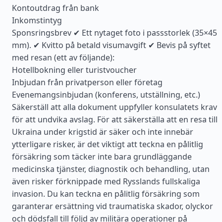
Kontoutdrag från bank
Inkomstintyg
Sponsringsbrev ✔ Ett nytaget foto i passstorlek (35×45
mm). ✔ Kvitto på betald visumavgift ✔ Bevis på syftet
med resan (ett av följande):
Hotellbokning eller turistvoucher
Inbjudan från privatperson eller företag
Evenemangsinbjudan (konferens, utställning, etc.)
Säkerställ att alla dokument uppfyller konsulatets krav
för att undvika avslag. För att säkerställa att en resa till
Ukraina under krigstid är säker och inte innebär
ytterligare risker, är det viktigt att teckna en pålitlig
försäkring som täcker inte bara grundläggande
medicinska tjänster, diagnostik och behandling, utan
även risker förknippade med Rysslands fullskaliga
invasion. Du kan teckna en pålitlig försäkring som
garanterar ersättning vid traumatiska skador, olyckor
och dödsfall till följd av militära operationer på