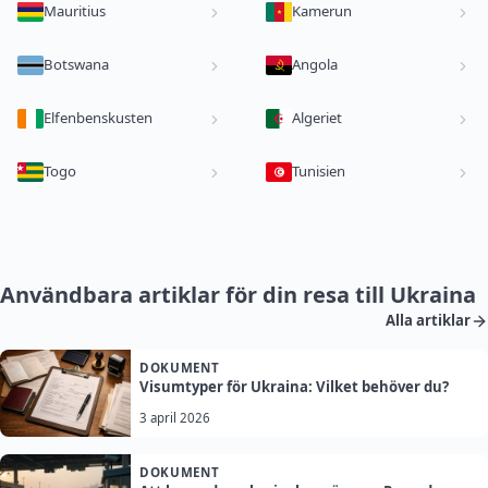
Mauritius
Kamerun
Botswana
Angola
Elfenbenskusten
Algeriet
Togo
Tunisien
Användbara artiklar för din resa till Ukraina
Alla artiklar
DOKUMENT
Visumtyper för Ukraina: Vilket behöver du?
3 april 2026
DOKUMENT