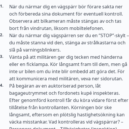
När du närmar dig en vägspärr bör förare sakta ner
och förbereda sina dokument för eventuell kontroll.
Observera att bilkameran måste stängas av och tas
bort från vindrutan, liksom mobiltelefonen.
När du närmar dig vägspärren ser du en ”STOP”-skylt –
du måste stanna vid den, stänga av strålkastarna och
slå på varningsblinkers.
Vänta på att militären ger dig tecken med händerna
eller en ficklampa. Kör långsamt fram till dem, men gå
inte ur bilen om du inte blir ombedd att göra det. För
att kommunicera med militären, veva ner sidorutan.
På begäran av en auktoriserad person, låt
bagageutrymmet och fordonets kupé inspekteras.
Efter genomförd kontroll får du köra vidare först efter
tillåtelse från kontrollanten. Körningen bör ske
långsamt, eftersom en plötslig hastighetsökning kan
väcka misstankar. Vad kontrolleras vid vägspärrar? –