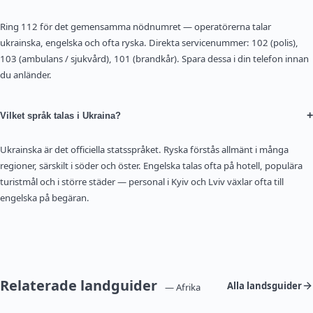
Ring 112 för det gemensamma nödnumret — operatörerna talar
ukrainska, engelska och ofta ryska. Direkta servicenummer: 102 (polis),
103 (ambulans / sjukvård), 101 (brandkår). Spara dessa i din telefon innan
du anländer.
+
Vilket språk talas i Ukraina?
Ukrainska är det officiella statsspråket. Ryska förstås allmänt i många
regioner, särskilt i söder och öster. Engelska talas ofta på hotell, populära
turistmål och i större städer — personal i Kyiv och Lviv växlar ofta till
engelska på begäran.
Relaterade landguider
Alla landsguider
— Afrika