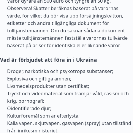
Varor dyrare än 500 euro och tyngre än 50 kg.
Observera! Skatter beräknas baserat på varornas
värde, för vilket du bör visa upp försäljningskvitton,
etiketter och andra tillgängliga dokument för
tulltjänstemannen. Om du saknar sådana dokument
måste tulltjänstemännen fastställa varornas tullvärde
baserat på priser för identiska eller liknande varor.
Vad är förbjudet att föra in i Ukraina
Droger, narkotiska och psykotropa substanser;
Explosiva och giftiga ämnen;
Livsmedelsprodukter utan certifikat;
Tryckt och videomaterial som främjar våld, rasism och
krig, pornografi;
Oidentifierade djur;
Kulturföremål som är efterlysta;
Kalla vapen, skjutvapen, gasvapen (spray) utan tillstånd
från inrikesministeriet.