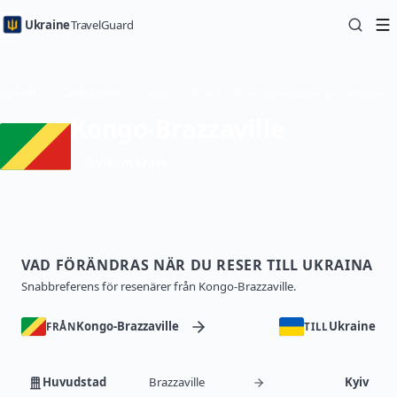
Ukraine
TravelGuard
Hem
Landsguider
Resa till Ukraina från Kongo-Brazzaville — Reseguide
Kongo-Brazzaville
Visum krävs
VAD FÖRÄNDRAS NÄR DU RESER TILL UKRAINA
Snabbreferens för resenärer från Kongo-Brazzaville.
Kongo-Brazzaville
Ukraine
FRÅN
TILL
Huvudstad
Brazzaville
Kyiv