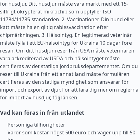
för husdjur. Ditt husdjur måste vara märkt med ett 15-
siffrigt okrypterat mikrochip som uppfyller ISO
11784/11785-standarden. 2. Vaccinationer. Din hund eller
katt måste ha en giltig rabiesvaccination efter
chipmärkningen. 3. Hälsointyg. En legitimerad veterinär
måste fylla i ett EU-hälsointyg för Ukraina 10 dagar före
resan. Om ditt husdjur reser från
USA
måste veterinären
vara ackrediterad av USDA och hälsointyget måste
certifieras av det statliga jordbruksdepartementet. Om du
reser till Ukraina från ett annat land måste formulären
certifieras av den statliga myndighet som ansvarar för
import och export av djur. För att lära dig mer om reglerna
för import av husdjur, följ länken.
Vad kan föras in från utlandet
Personliga tillhörigheter
Varor som kostar högst 500 euro och väger upp till 50