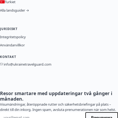
Turkiet
Alla landsguider →
JURIDISKT
Integritetspolicy
Användarvillkor
KONTAKT
info@ukrainetravelguard.com
Resor smartare med uppdateringar två gånger i
månaden.
Visumändringar, återöppnade rutter och säkerhetsbriefingar på plats –
direkt till din inkorg. Ingen spam, avsluta prenumerationen när som helst.
E-postadress
Prenumerera