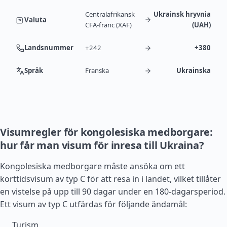
Centralafrikansk
Ukrainsk hryvnia
Valuta
CFA-franc (XAF)
(UAH)
Landsnummer
+242
+380
Språk
Franska
Ukrainska
Visumregler för kongolesiska medborgare:
hur får man visum för inresa till Ukraina?
Kongolesiska medborgare måste ansöka om ett
korttidsvisum av typ C för att resa in i landet, vilket tillåter
en vistelse på upp till 90 dagar under en 180-dagarsperiod.
Ett visum av typ C utfärdas för följande ändamål:
Turism