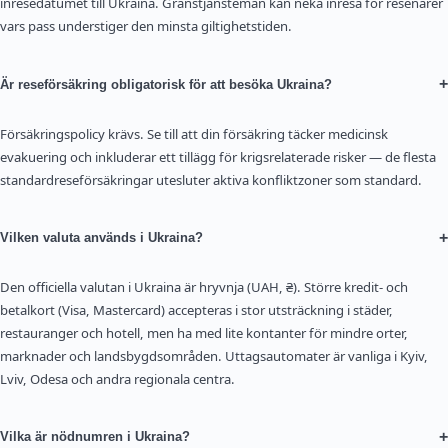
inresedatumet till Ukraina. Gränstjänstemän kan neka inresa för resenärer
vars pass understiger den minsta giltighetstiden.
+
Är reseförsäkring obligatorisk för att besöka Ukraina?
Försäkringspolicy krävs. Se till att din försäkring täcker medicinsk
evakuering och inkluderar ett tillägg för krigsrelaterade risker — de flesta
standardreseförsäkringar utesluter aktiva konfliktzoner som standard.
+
Vilken valuta används i Ukraina?
Den officiella valutan i Ukraina är hryvnja (UAH, ₴). Större kredit- och
betalkort (Visa, Mastercard) accepteras i stor utsträckning i städer,
restauranger och hotell, men ha med lite kontanter för mindre orter,
marknader och landsbygdsområden. Uttagsautomater är vanliga i Kyiv,
Lviv, Odesa och andra regionala centra.
+
Vilka är nödnumren i Ukraina?