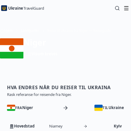
Ukraine
TravelGuard
Hjem
Landguider
Reise til Ukraina fra Niger — Reiseguide
Niger
Visum kreves
HVA ENDRES NÅR DU REISER TIL UKRAINA
Rask referanse for reisende fra Niger.
Niger
Ukraine
FRA
TIL
Hovedstad
Niamey
Kyiv