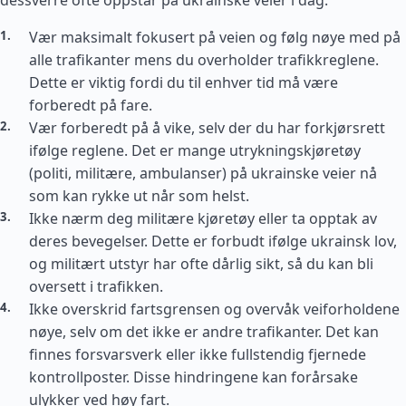
dessverre ofte oppstår på ukrainske veier i dag.
Vær maksimalt fokusert på veien og følg nøye med på
alle trafikanter mens du overholder trafikkreglene.
Dette er viktig fordi du til enhver tid må være
forberedt på fare.
Vær forberedt på å vike, selv der du har forkjørsrett
ifølge reglene. Det er mange utrykningskjøretøy
(politi, militære, ambulanser) på ukrainske veier nå
som kan rykke ut når som helst.
Ikke nærm deg militære kjøretøy eller ta opptak av
deres bevegelser. Dette er forbudt ifølge ukrainsk lov,
og militært utstyr har ofte dårlig sikt, så du kan bli
oversett i trafikken.
Ikke overskrid fartsgrensen og overvåk veiforholdene
nøye, selv om det ikke er andre trafikanter. Det kan
finnes forsvarsverk eller ikke fullstendig fjernede
kontrollposter. Disse hindringene kan forårsake
ulykker ved høy fart.