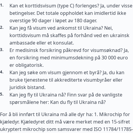
Kan et korttidsvisum (type C) forlenges? Ja, under visse
betingelser. Det totale oppholdet kan imidlertid ikke
overstige 90 dager i løpet av 180 dager.
Kan jeg få visum ved ankomst til Ukraina? Nei,
korttidsvisum må skaffes på forhånd ved en ukrainsk
ambassade eller et konsulat.
Er medisinsk forsikring påkrevd for visumsøknad? Ja,
en forsikring med minimumsdekning på 30 000 euro
er obligatorisk.
Kan jeg søke om visum gjennom et byrå? Ja, du kan
bruke tjenestene til akkrediterte visumbyråer eller
juridisk bistand.
Kan jeg fly til Ukraina nå? Finn svar på de vanligste
spørsmålene her: Kan du fly til Ukraina nå?
For å bli innført til Ukraina må alle dyr ha: 1. Mikrochip for
kjæledyr. Kjæledyret ditt må være merket med en 15-sifret
ukryptert mikrochip som samsvarer med ISO 11784/11785-