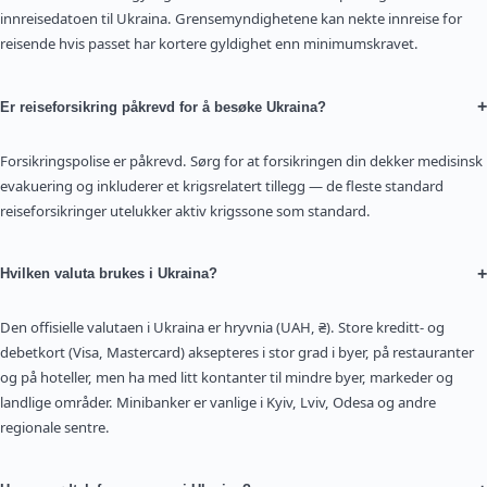
innreisedatoen til Ukraina. Grensemyndighetene kan nekte innreise for
reisende hvis passet har kortere gyldighet enn minimumskravet.
+
Er reiseforsikring påkrevd for å besøke Ukraina?
Forsikringspolise er påkrevd. Sørg for at forsikringen din dekker medisinsk
evakuering og inkluderer et krigsrelatert tillegg — de fleste standard
reiseforsikringer utelukker aktiv krigssone som standard.
+
Hvilken valuta brukes i Ukraina?
Den offisielle valutaen i Ukraina er hryvnia (UAH, ₴). Store kreditt- og
debetkort (Visa, Mastercard) aksepteres i stor grad i byer, på restauranter
og på hoteller, men ha med litt kontanter til mindre byer, markeder og
landlige områder. Minibanker er vanlige i Kyiv, Lviv, Odesa og andre
regionale sentre.