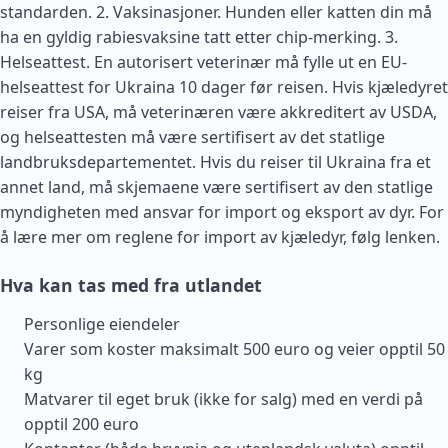
standarden. 2. Vaksinasjoner. Hunden eller katten din må
ha en gyldig rabiesvaksine tatt etter chip-merking. 3.
Helseattest. En autorisert veterinær må fylle ut en EU-
helseattest for Ukraina 10 dager før reisen. Hvis kjæledyret
reiser fra
USA
, må veterinæren være akkreditert av USDA,
og helseattesten må være sertifisert av det statlige
landbruksdepartementet. Hvis du reiser til Ukraina fra et
annet land, må skjemaene være sertifisert av den statlige
myndigheten med ansvar for import og eksport av dyr. For
å lære mer om reglene for import av kjæledyr, følg lenken.
Hva kan tas med fra utlandet
Personlige eiendeler
Varer som koster maksimalt 500 euro og veier opptil 50
kg
Matvarer til eget bruk (ikke for salg) med en verdi på
opptil 200 euro