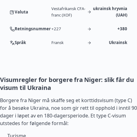
Vestafrikansk CFA-
ukrainsk hryvnia
Valuta
franc (XOF)
(UAH)
Retningsnummer
+227
+380
Språk
Fransk
Ukrainsk
Visumregler for borgere fra Niger: slik får du
visum til Ukraina
Borgere fra Niger må skaffe seg et korttidsvisum (type C)
for å besøke Ukraina, noe som gir rett til opphold i inntil 90
dager i løpet av en 180-dagersperiode. Et type C-visum
utstedes for følgende formål:
Turisme