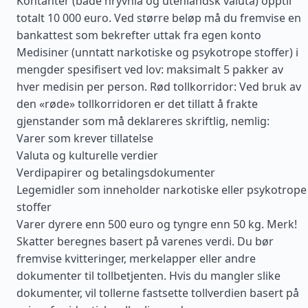
Kontanter (både hryvnia og utenlandsk valuta) opptil
totalt 10 000 euro. Ved større beløp må du fremvise en
bankattest som bekrefter uttak fra egen konto
Medisiner (unntatt narkotiske og psykotrope stoffer) i
mengder spesifisert ved lov: maksimalt 5 pakker av
hver medisin per person. Rød tollkorridor: Ved bruk av
den «røde» tollkorridoren er det tillatt å frakte
gjenstander som må deklareres skriftlig, nemlig:
Varer som krever tillatelse
Valuta og kulturelle verdier
Verdipapirer og betalingsdokumenter
Legemidler som inneholder narkotiske eller psykotrope
stoffer
Varer dyrere enn 500 euro og tyngre enn 50 kg. Merk!
Skatter beregnes basert på varenes verdi. Du bør
fremvise kvitteringer, merkelapper eller andre
dokumenter til tollbetjenten. Hvis du mangler slike
dokumenter, vil tollerne fastsette tollverdien basert på