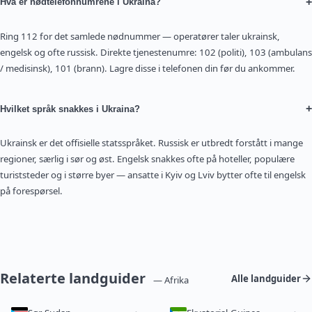
+
Hva er nødtelefonnumrene i Ukraina?
Ring 112 for det samlede nødnummer — operatører taler ukrainsk,
engelsk og ofte russisk. Direkte tjenestenumre: 102 (politi), 103 (ambulans
/ medisinsk), 101 (brann). Lagre disse i telefonen din før du ankommer.
+
Hvilket språk snakkes i Ukraina?
Ukrainsk er det offisielle statsspråket. Russisk er utbredt forstått i mange
regioner, særlig i sør og øst. Engelsk snakkes ofte på hoteller, populære
turiststeder og i større byer — ansatte i Kyiv og Lviv bytter ofte til engelsk
på forespørsel.
Relaterte landguider
Alle landguider
— Afrika