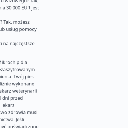
ku wizowego? Tak,
ia 30 000 EUR jest
? Tak, możesz
lub usług pomocy
i na najczęstsze
Mikrochip dla
iezaszyfrowanym
enia. Twój pies
kliźnie wykonane
ekarz weterynarii
0 dni przed
 lekarz
ctwo zdrowia musi
ctwa. Jeśli
 być poświadczone