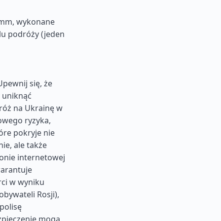
5 mm, wykonane
lu podróży (jeden
pewnij się, że
 uniknąć
róż na Ukrainę w
kowego ryzyka,
re pokryje nie
ie, ale także
ronie internetowej
arantuje
ci w wyniku
bywateli Rosji),
polisę
zpieczenie mogą