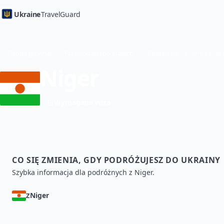
Ukraine
TravelGuard
Strona główna
Przewodniki po krajach
Niger
Wymagana wiza
CO SIĘ ZMIENIA, GDY PODRÓŻUJESZ DO UKRAINY
Szybka informacja dla podróżnych z Niger.
Niger
Z