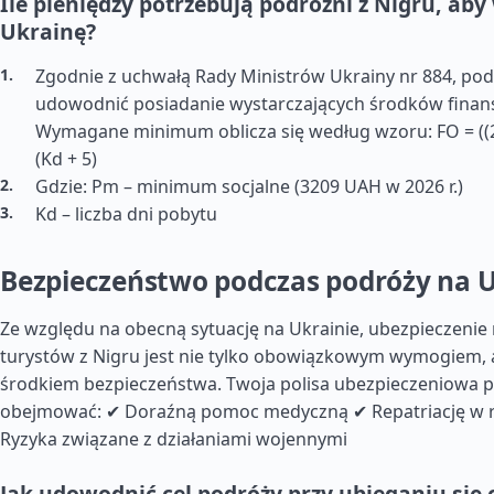
Ile pieniędzy potrzebują podróżni z Nigru, aby
Ukrainę?
Zgodnie z uchwałą Rady Ministrów Ukrainy nr 884, po
udowodnić posiadanie wystarczających środków finan
Wymagane minimum oblicza się według wzoru: FO = ((2
(Kd + 5)
Gdzie: Pm – minimum socjalne (3209 UAH w 2026 r.)
Kd – liczba dni pobytu
Bezpieczeństwo podczas podróży na 
Ze względu na obecną sytuację na Ukrainie, ubezpieczenie
turystów z Nigru jest nie tylko obowiązkowym wymogiem,
środkiem bezpieczeństwa. Twoja polisa ubezpieczeniowa 
obejmować: ✔ Doraźną pomoc medyczną ✔ Repatriację w 
Ryzyka związane z działaniami wojennymi
Jak udowodnić cel podróży przy ubieganiu się 