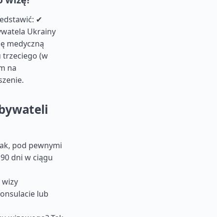
edstawić: ✔
watela Ukrainy
cję medyczną
u trzeciego (w
em na
szenie.
bywateli
Tak, pod pewnymi
90 dni w ciągu
 wizy
onsulacie lub