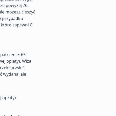
sze powyżej 70.
nie możesz cieszyć
 w przypadku
 które zapewni Ci
patrzenie: 65
ej opłaty). Wiza
 przekroczyłeś
ć wydana, ale
 opłaty)