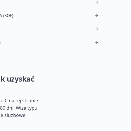
A (XOF)
i
ak uzyskać
 C na tej stronie
80 dni. Wiza typu
że służbowe,