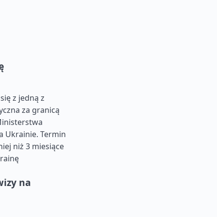
ę
ię z jedną z
yczna za granicą
inisterstwa
 Ukrainie. Termin
ej niż 3 miesiące
rainę
izy na