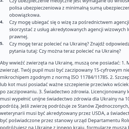
Czy ubezpieczenie medyczne jest wymagane do wnios
polisa ubezpieczeniowa z minimalną sumą ubezpieczen
obowiązkowa.
Czy mogę ubiegać się o wizę za pośrednictwem agencji
skorzystać z usług akredytowanych agencji wizowych 
prawnej.
Czy mogę teraz polecieć na Ukrainę? Znajdź odpowiedz
pytania tutaj: Czy można teraz polecieć na Ukrainę?
Aby wwieźć zwierzęta na Ukrainę, muszą one posiadać: 1. 
zwierząt. Twój pupil musi być zaczipowany 15-cyfrowym n
mikrochipem zgodnym z normą ISO 11784/11785. 2. Szczepi
lub kot musi posiadać ważne szczepienie przeciwko wście
po zaczipowaniu. 3. Świadectwo zdrowia. Licencjonowany l
musi wypełnić unijne świadectwo zdrowia dla Ukrainy na 1
podróżą. Jeśli zwierzę podróżuje ze Stanów Zjednoczonych,
weterynarii musi być akredytowany przez USDA, a świade
być poświadczone przez stanowy urząd Departamentu Rolni
podróżujesz na Ukrainę z innego kraju, formularze muszą