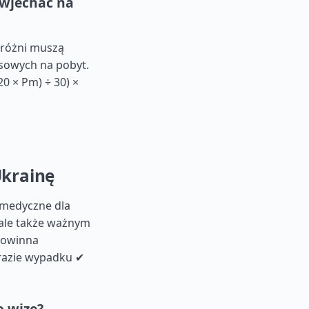
 wjechać na
dróżni muszą
sowych na pobyt.
0 × Pm) ÷ 30) ×
Ukrainę
 medyczne dla
 ale także ważnym
powinna
razie wypadku ✔
o wizę?