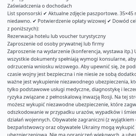
Zaświadczenia o dochodach
List sponsorski ✔ Aktualne zdjęcie paszportowe. 35×4
niedawno. ✔ Potwierdzenie opłaty wizowej ✔ Dowód ce
z poniższych):
Rezerwacja hotelu lub voucher turystyczny
Zaproszenie od osoby prywatnej lub firmy
Zaproszenie na wydarzenie (konferencja, wystawa itp.) U
wszystkie dokumenty spełniają wymogi konsularne, aby
odrzucenia wniosku wizowego. Aby upewnić się, że pod
czasie wojny jest bezpieczna i nie niesie ze sobą dodat
ważne jest wykupienie niezawodnego ubezpieczenia, któ
tylko podstawowe usługi medyczne, diagnostykę i leczen
ryzyka związane z pełnoskalową inwazją Rosji. Na tej st
możesz wykupić niezawodne ubezpieczenie, które zagw
odszkodowanie w przypadku urazów, wypadków i śmier
działań wojennych. Obywatele zagraniczni (z wyjątkiem o
bezpaństwowcy oraz obywatele Ukrainy mogą wykupić 
ubezpieczeniową. Nie ma ograniczeń wiekowych, a ube