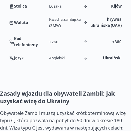
Stolica
Lusaka
Kijów
Kwacha zambijska
hrywna
Waluta
(ZMW)
ukraińska (UAH)
Kod
+260
+380
telefoniczny
Język
Angielski
Ukraiński
Zasady wjazdu dla obywateli Zambii: jak
uzyskać wizę do Ukrainy
Obywatele Zambii muszą uzyskać krótkoterminową wizę
typu C, która pozwala na pobyt do 90 dni w okresie 180
dni. Wiza typu C jest wydawana w następujących celach: