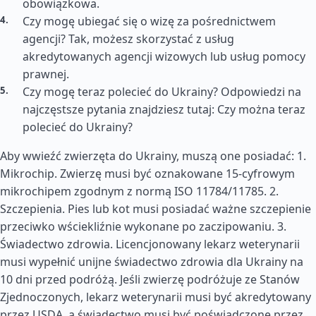
obowiązkowa.
Czy mogę ubiegać się o wizę za pośrednictwem
agencji? Tak, możesz skorzystać z usług
akredytowanych agencji wizowych lub usług pomocy
prawnej.
Czy mogę teraz polecieć do Ukrainy? Odpowiedzi na
najczęstsze pytania znajdziesz tutaj: Czy można teraz
polecieć do Ukrainy?
Aby wwieźć zwierzęta do Ukrainy, muszą one posiadać: 1.
Mikrochip. Zwierzę musi być oznakowane 15-cyfrowym
mikrochipem zgodnym z normą ISO 11784/11785. 2.
Szczepienia. Pies lub kot musi posiadać ważne szczepienie
przeciwko wściekliźnie wykonane po zaczipowaniu. 3.
Świadectwo zdrowia. Licencjonowany lekarz weterynarii
musi wypełnić unijne świadectwo zdrowia dla Ukrainy na
10 dni przed podróżą. Jeśli zwierzę podróżuje ze Stanów
Zjednoczonych, lekarz weterynarii musi być akredytowany
przez USDA, a świadectwo musi być poświadczone przez