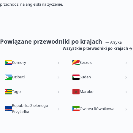
przechodzi na angielski na życzenie.
Powiązane przewodniki po krajach
— Afryka
Wszystkie przewodniki po krajach
Komory
Seszele
Dżibuti
Sudan
Togo
Maroko
Republika Zielonego
Gwinea Równikowa
Przylądka