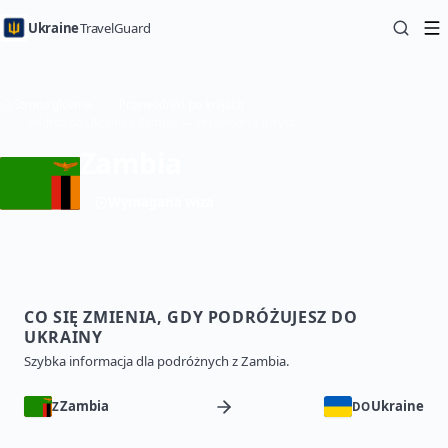
Ukraine
TravelGuard
Strona główna
Przewodniki po krajach
Podróż do Ukrainy z Zambia — Przewodnik turystyczny
Zambia
Wymagana wiza
CO SIĘ ZMIENIA, GDY PODRÓŻUJESZ DO
UKRAINY
Szybka informacja dla podróżnych z Zambia.
Zambia
Ukraine
Z
DO