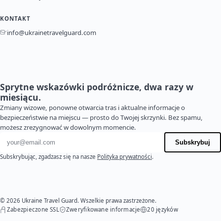
KONTAKT
info@ukrainetravelguard.com
Sprytne wskazówki podróżnicze, dwa razy w
miesiącu.
Zmiany wizowe, ponowne otwarcia tras i aktualne informacje o
bezpieczeństwie na miejscu — prosto do Twojej skrzynki. Bez spamu,
możesz zrezygnować w dowolnym momencie.
Adres e-mail
Subskrybuj
Subskrybując, zgadzasz się na nasze
Polityka prywatności
.
© 2026 Ukraine Travel Guard. Wszelkie prawa zastrzeżone.
Zabezpieczone SSL
Zweryfikowane informacje
20 języków