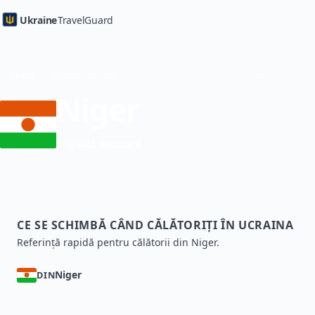
Ukraine
TravelGuard
Acasă
Ghiduri de țară
Niger
Viză necesară
CE SE SCHIMBĂ CÂND CĂLĂTORIȚI ÎN UCRAINA
Referință rapidă pentru călătorii din Niger.
Niger
DIN