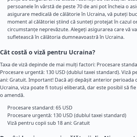
persoanele în vârstă de peste 70 de ani pot încheia o as
asigurare medicală de călătorie în Ucraina, vă puteți bu
moment al călătoriei știind că sunteți protejat în cazul o
circumstanțe neprevăzute. Alegeți asigurarea care vă va o
sufletească în călătoria dumneavoastră în Ucraina.
Cât costă o viză pentru Ucraina?
Taxa de viză depinde de mai mulți factori: Procesare stand
Procesare urgentă: 130 USD (dublul taxei standard). Viză p
ani: Gratuit. Important! Dacă ați depășit anterior perioada 
Ucraina, viza poate fi totuși eliberată, dar este posibil să fie
o amendă.
Procesare standard: 65 USD
Procesare urgentă: 130 USD (dublul taxei standard)
Viză pentru copii sub 18 ani: Gratuit