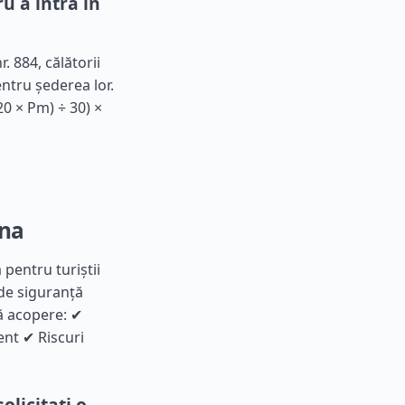
u a intra în
. 884, călătorii
ntru șederea lor.
20 × Pm) ÷ 30) ×
ina
 pentru turiștii
 de siguranță
ă acopere: ✔
ent ✔ Riscuri
olicitați o