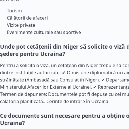
Turism
Călătorii de afaceri
Vizite private
Evenimente culturale sau sportive
Unde pot cetățenii din Niger să solicite o viză 
ședere pentru Ucraina?
Pentru a solicita o viză, un cetățean din Niger trebuie să c
dintre instituțiile autorizate: ✔ O misiune diplomatică ucra
străinătate (Ambasadă sau Consulat în Niger). ✔ Departame
Ministerului Afacerilor Externe al Ucrainei. ✔ Reprezentanț
Termen de depunere: Documentele pot fi depuse cu cel mult
călătoria planificată..
Cerințe de intrare în Ucraina
Ce documente sunt necesare pentru a obține o
Ucraina?