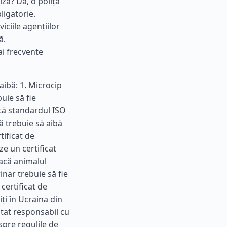
ză? Da, o poliță
ligatorie.
viciile agențiilor
ă.
ai frecvente
aibă: 1. Microcip
ie să fie
ctă standardul ISO
ă trebuie să aibă
tificat de
e un certificat
Dacă animalul
nar trebuie să fie
 certificat de
iți în Ucraina din
stat responsabil cu
spre regulile de