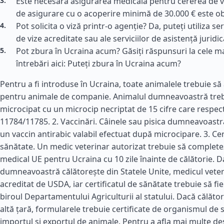
Este necesară asigurarea medicală pentru cererea de vi
de asigurare cu o acoperire minimă de 30.000 € este ob
Pot solicita o viză printr-o agenție? Da, puteți utiliza ser
de vize acreditate sau ale serviciilor de asistență juridic
Pot zbura în Ucraina acum? Găsiți răspunsuri la cele m
întrebări aici: Puteți zbura în Ucraina acum?
Pentru a fi introduse în Ucraina, toate animalele trebuie să 
pentru animale de companie. Animalul dumneavoastră trebu
microcipat cu un microcip necriptat de 15 cifre care respe
11784/11785. 2. Vaccinări. Câinele sau pisica dumneavoastr
un vaccin antirabic valabil efectuat după microcipare. 3. Cer
sănătate. Un medic veterinar autorizat trebuie să completez
medical UE pentru Ucraina cu 10 zile înainte de călătorie. 
dumneavoastră călătorește din Statele Unite, medicul veteri
acreditat de USDA, iar certificatul de sănătate trebuie să fie
biroul Departamentului Agriculturii al statului. Dacă călător
altă țară, formularele trebuie certificate de organismul de 
importul și exportul de animale. Pentru a afla mai multe de