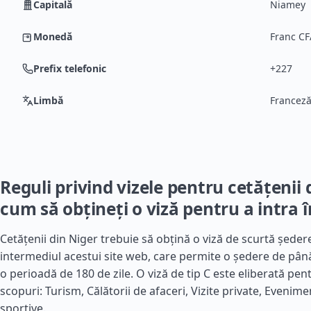
Capitală
Niamey
Monedă
Franc CF
Prefix telefonic
+227
Limbă
Francez
Reguli privind vizele pentru cetățenii 
cum să obțineți o viză pentru a intra 
Cetățenii din Niger trebuie să obțină o viză de scurtă ședere
intermediul acestui site web, care permite o ședere de până l
o perioadă de 180 de zile. O viză de tip C este eliberată pe
scopuri: Turism, Călătorii de afaceri, Vizite private, Evenim
sportive.