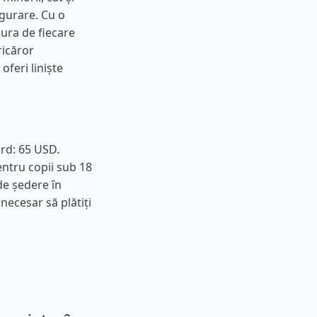
igurare. Cu o
cura de fiecare
ricăror
feri liniște
ard: 65 USD.
entru copii sub 18
de ședere în
 necesar să plătiți