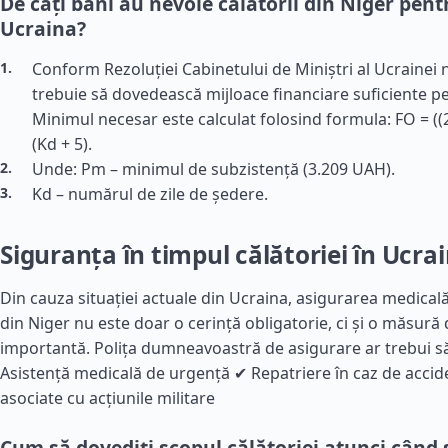
De câți bani au nevoie călătorii din Niger pentr
Ucraina?
Conform Rezoluției Cabinetului de Miniștri al Ucrainei nr
trebuie să dovedească mijloace financiare suficiente pe
Minimul necesar este calculat folosind formula: FO = ((
(Kd + 5).
Unde: Pm – minimul de subzistență (3.209 UAH).
Kd – numărul de zile de ședere.
Siguranța în timpul călătoriei în Ucra
Din cauza situației actuale din Ucraina, asigurarea medicală
din Niger nu este doar o cerință obligatorie, ci și o măsură
importantă. Polița dumneavoastră de asigurare ar trebui s
Asistență medicală de urgență ✔ Repatriere în caz de accid
asociate cu acțiunile militare
Cum să dovediți scopul călătoriei atunci când s