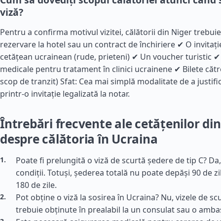
viză?
Pentru a confirma motivul vizitei, călătorii din Niger trebui
rezervare la hotel sau un contract de închiriere ✔ O invitați
cetățean ucrainean (rude, prieteni) ✔ Un voucher turistic
medicale pentru tratament în clinici ucrainene ✔ Bilete către
scop de tranzit) Sfat: Cea mai simplă modalitate de a justifi
printr-o invitație legalizată la notar.
Întrebări frecvente ale cetățenilor di
despre călătoria în Ucraina
Poate fi prelungită o viză de scurtă ședere de tip C? Da
condiții. Totuși, șederea totală nu poate depăși 90 de zi
180 de zile.
Pot obține o viză la sosirea în Ucraina? Nu, vizele de s
trebuie obținute în prealabil la un consulat sau o amb