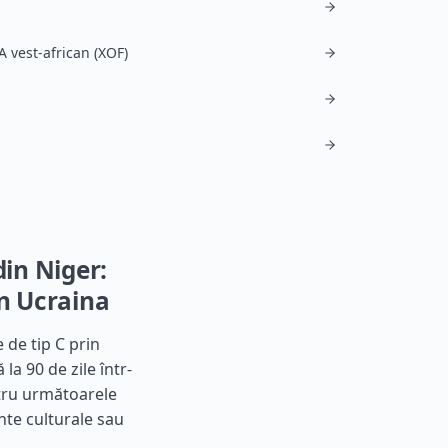
A vest-african (XOF)
ă
din Niger:
în Ucraina
 de tip C prin
a 90 de zile într-
ntru următoarele
ente culturale sau