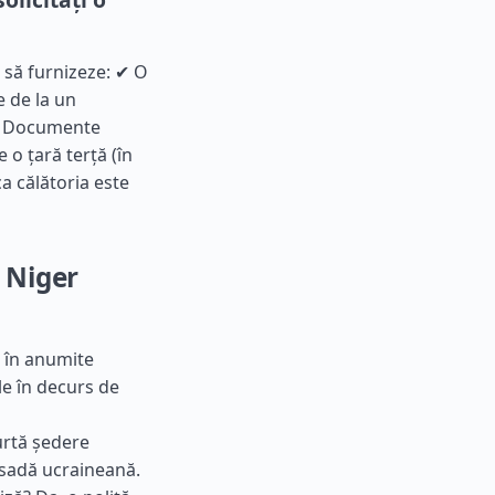
e să furnizeze: ✔ O
e de la un
 ✔ Documente
 o țară terță (în
ca călătoria este
n Niger
, în anumite
le în decurs de
curtă ședere
asadă ucraineană.