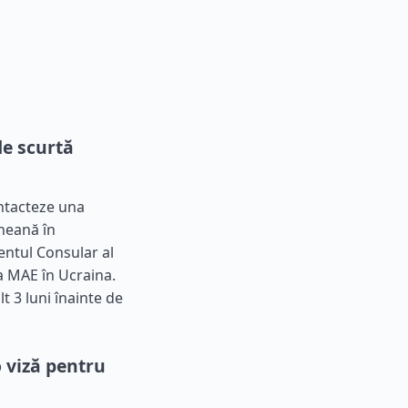
de scurtă
ontacteze una
ineană în
ntul Consular al
a MAE în Ucraina.
 3 luni înainte de
 viză pentru