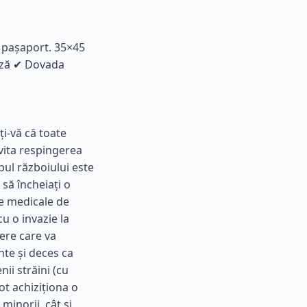
p pașaport. 35×45
viză ✔ Dovada
ți-vă că toate
vita respingerea
mpul războiului este
 să încheiați o
le medicale de
cu o invazie la
dere care va
nte și deces ca
ii străini (cu
pot achiziționa o
 minorii, cât și