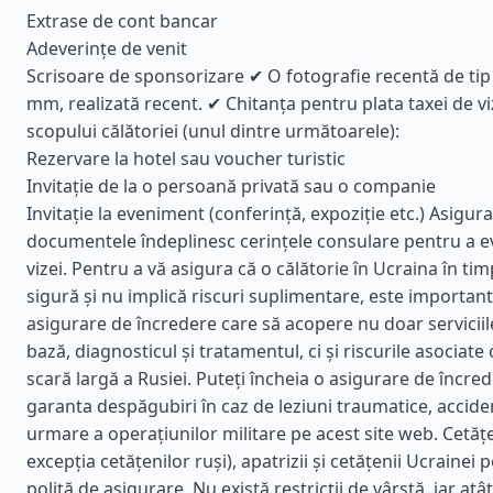
Extrase de cont bancar
Adeverințe de venit
Scrisoare de sponsorizare ✔ O fotografie recentă de ti
mm, realizată recent. ✔ Chitanța pentru plata taxei de 
scopului călătoriei (unul dintre următoarele):
Rezervare la hotel sau voucher turistic
Invitație de la o persoană privată sau o companie
Invitație la eveniment (conferință, expoziție etc.) Asigura
documentele îndeplinesc cerințele consulare pentru a e
vizei. Pentru a vă asigura că o călătorie în Ucraina în ti
sigură și nu implică riscuri suplimentare, este important
asigurare de încredere care să acopere nu doar servicii
bază, diagnosticul și tratamentul, ci și riscurile asociate 
scară largă a Rusiei. Puteți încheia o asigurare de încre
garanta despăgubiri în caz de leziuni traumatice, accide
urmare a operațiunilor militare pe acest site web. Cetățen
excepția cetățenilor ruși), apatrizii și cetățenii Ucrainei 
poliță de asigurare. Nu există restricții de vârstă, iar atât