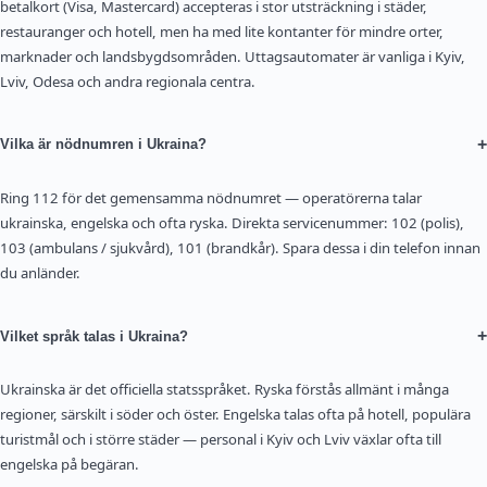
betalkort (Visa, Mastercard) accepteras i stor utsträckning i städer,
restauranger och hotell, men ha med lite kontanter för mindre orter,
marknader och landsbygdsområden. Uttagsautomater är vanliga i Kyiv,
Lviv, Odesa och andra regionala centra.
+
Vilka är nödnumren i Ukraina?
Ring 112 för det gemensamma nödnumret — operatörerna talar
ukrainska, engelska och ofta ryska. Direkta servicenummer: 102 (polis),
103 (ambulans / sjukvård), 101 (brandkår). Spara dessa i din telefon innan
du anländer.
+
Vilket språk talas i Ukraina?
Ukrainska är det officiella statsspråket. Ryska förstås allmänt i många
regioner, särskilt i söder och öster. Engelska talas ofta på hotell, populära
turistmål och i större städer — personal i Kyiv och Lviv växlar ofta till
engelska på begäran.