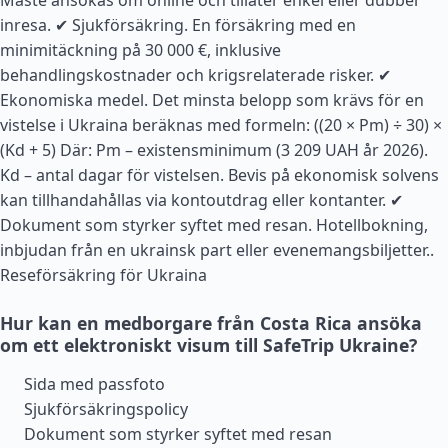
Måste ansökas om online och tillåter enkel eller dubbel
inresa. ✔ Sjukförsäkring. En försäkring med en
minimitäckning på 30 000 €, inklusive
behandlingskostnader och krigsrelaterade risker. ✔
Ekonomiska medel. Det minsta belopp som krävs för en
vistelse i Ukraina beräknas med formeln: ((20 × Pm) ÷ 30) ×
(Kd + 5) Där: Pm – existensminimum (3 209 UAH år 2026).
Kd – antal dagar för vistelsen. Bevis på ekonomisk solvens
kan tillhandahållas via kontoutdrag eller kontanter. ✔
Dokument som styrker syftet med resan. Hotellbokning,
inbjudan från en ukrainsk part eller evenemangsbiljetter..
Reseförsäkring för Ukraina
Hur kan en medborgare från Costa Rica ansöka
om ett elektroniskt visum till SafeTrip Ukraine?
Sida med passfoto
Sjukförsäkringspolicy
Dokument som styrker syftet med resan