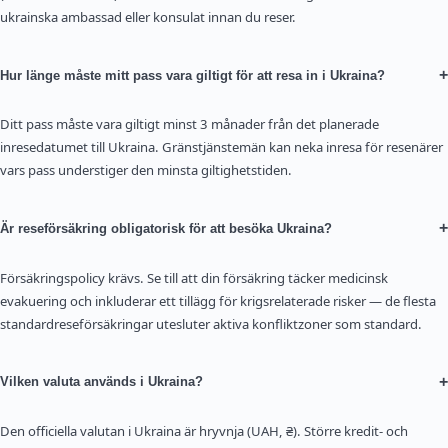
ukrainska ambassad eller konsulat innan du reser.
+
Hur länge måste mitt pass vara giltigt för att resa in i Ukraina?
Ditt pass måste vara giltigt minst 3 månader från det planerade
inresedatumet till Ukraina. Gränstjänstemän kan neka inresa för resenärer
vars pass understiger den minsta giltighetstiden.
+
Är reseförsäkring obligatorisk för att besöka Ukraina?
Försäkringspolicy krävs. Se till att din försäkring täcker medicinsk
evakuering och inkluderar ett tillägg för krigsrelaterade risker — de flesta
standardreseförsäkringar utesluter aktiva konfliktzoner som standard.
+
Vilken valuta används i Ukraina?
Den officiella valutan i Ukraina är hryvnja (UAH, ₴). Större kredit- och