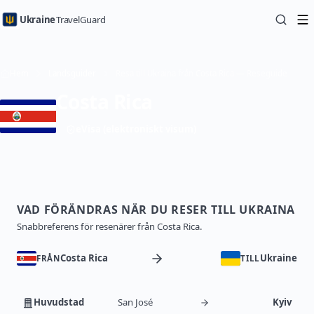
Ukraine
TravelGuard
Hem
Landsguider
Resa till Ukraina från Costa Rica — Reseguide
Costa Rica
eVisa (elektroniskt visum)
VAD FÖRÄNDRAS NÄR DU RESER TILL UKRAINA
Snabbreferens för resenärer från Costa Rica.
Costa Rica
Ukraine
FRÅN
TILL
Huvudstad
San José
Kyiv