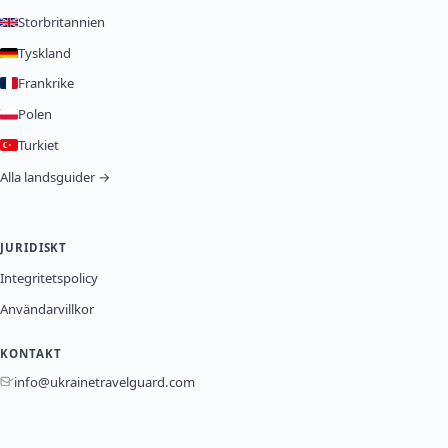
Storbritannien
Tyskland
Frankrike
Polen
Turkiet
Alla landsguider →
JURIDISKT
Integritetspolicy
Användarvillkor
KONTAKT
info@ukrainetravelguard.com