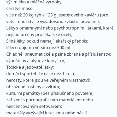
sýr, mléko a mléčné výrobky;
čerstvé maso;
více než 20 kg ryb a 125 g jeseterového kaviáru (pro
větší množství je vyžadováno zvláštní povolení).
Léky s omamnými nebo psychotropními látkami, které
nejsou určeny pro lékařské účely;
Silné léky, pokud nemají lékařský předpis;
léky o objemu větším než 500 ml.
Chladné, pneumatické a palné zbraně a příslušenství;
výbušniny a plynové kanystry;
Toxické a jedovaté látky;
domácí spotřebiče (více než 1 kus);
nerosty, které jsou ve veřejném vlastnictví;
ohrožené rostliny a zvířata;
kulturní památky (bez příslušného povolení);
zařízení s pornografickým materiálem nebo
nelicencovaným softwarem;
materiály vyzývající k rasismu nebo násilí.