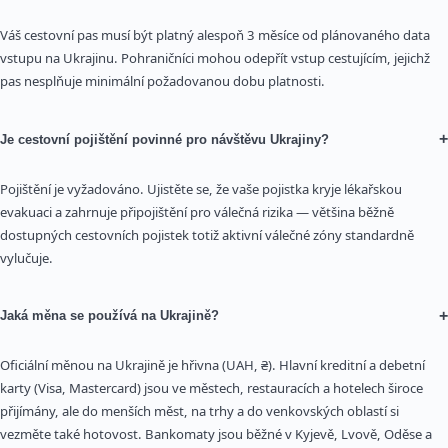
Váš cestovní pas musí být platný alespoň 3 měsíce od plánovaného data
vstupu na Ukrajinu. Pohraničníci mohou odepřít vstup cestujícím, jejichž
pas nesplňuje minimální požadovanou dobu platnosti.
+
Je cestovní pojištění povinné pro návštěvu Ukrajiny?
Pojištění je vyžadováno. Ujistěte se, že vaše pojistka kryje lékařskou
evakuaci a zahrnuje připojištění pro válečná rizika — většina běžně
dostupných cestovních pojistek totiž aktivní válečné zóny standardně
vylučuje.
+
Jaká měna se používá na Ukrajině?
Oficiální měnou na Ukrajině je hřivna (UAH, ₴). Hlavní kreditní a debetní
karty (Visa, Mastercard) jsou ve městech, restauracích a hotelech široce
přijímány, ale do menších měst, na trhy a do venkovských oblastí si
vezměte také hotovost. Bankomaty jsou běžné v Kyjevě, Lvově, Oděse a