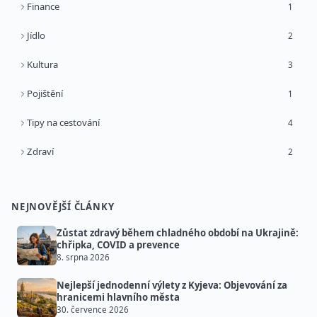
Finance
1
Jídlo
2
Kultura
3
Pojištění
1
Tipy na cestování
4
Zdraví
2
NEJNOVĚJŠÍ ČLÁNKY
Zůstat zdravý během chladného období na Ukrajině:
chřipka, COVID a prevence
8. srpna 2026
Nejlepší jednodenní výlety z Kyjeva: Objevování za
hranicemi hlavního města
30. července 2026