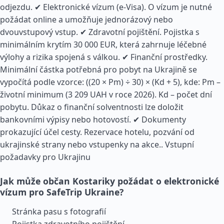
odjezdu. ✔ Elektronické vízum (e-Visa). O vízum je nutné
požádat online a umožňuje jednorázový nebo
dvouvstupový vstup. ✔ Zdravotní pojištění. Pojistka s
minimálním krytím 30 000 EUR, která zahrnuje léčebné
výlohy a rizika spojená s válkou. ✔ Finanční prostředky.
Minimální částka potřebná pro pobyt na Ukrajině se
vypočítá podle vzorce: ((20 × Pm) ÷ 30) × (Kd + 5), kde: Pm –
životní minimum (3 209 UAH v roce 2026). Kd – počet dní
pobytu. Důkaz o finanční solventnosti lze doložit
bankovními výpisy nebo hotovostí. ✔ Dokumenty
prokazující účel cesty. Rezervace hotelu, pozvání od
ukrajinské strany nebo vstupenky na akce..
Vstupní
požadavky pro Ukrajinu
Jak může občan Kostariky požádat o elektronické
vízum pro SafeTrip Ukraine?
Stránka pasu s fotografií