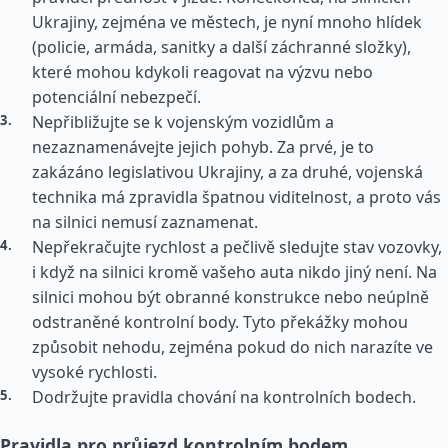
Ukrajiny, zejména ve městech, je nyní mnoho hlídek
(policie, armáda, sanitky a další záchranné složky),
které mohou kdykoli reagovat na výzvu nebo
potenciální nebezpečí.
Nepřibližujte se k vojenským vozidlům a
nezaznamenávejte jejich pohyb. Za prvé, je to
zakázáno legislativou Ukrajiny, a za druhé, vojenská
technika má zpravidla špatnou viditelnost, a proto vás
na silnici nemusí zaznamenat.
Nepřekračujte rychlost a pečlivě sledujte stav vozovky,
i když na silnici kromě vašeho auta nikdo jiný není. Na
silnici mohou být obranné konstrukce nebo neúplně
odstraněné kontrolní body. Tyto překážky mohou
způsobit nehodu, zejména pokud do nich narazíte ve
vysoké rychlosti.
Dodržujte pravidla chování na kontrolních bodech.
Pravidla pro průjezd kontrolním bodem