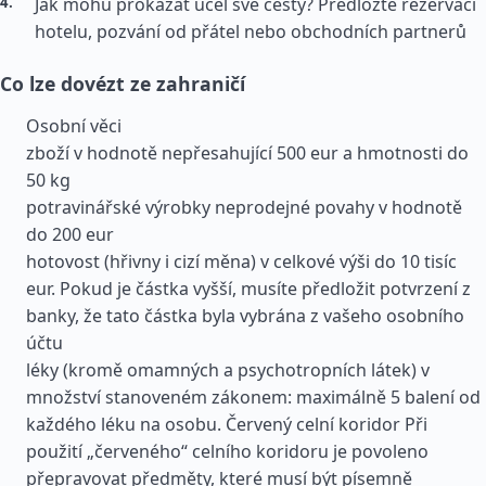
Jak mohu prokázat účel své cesty? Předložte rezervaci
hotelu, pozvání od přátel nebo obchodních partnerů
Co lze dovézt ze zahraničí
Osobní věci
zboží v hodnotě nepřesahující 500 eur a hmotnosti do
50 kg
potravinářské výrobky neprodejné povahy v hodnotě
do 200 eur
hotovost (hřivny i cizí měna) v celkové výši do 10 tisíc
eur. Pokud je částka vyšší, musíte předložit potvrzení z
banky, že tato částka byla vybrána z vašeho osobního
účtu
léky (kromě omamných a psychotropních látek) v
množství stanoveném zákonem: maximálně 5 balení od
každého léku na osobu. Červený celní koridor Při
použití „červeného“ celního koridoru je povoleno
přepravovat předměty, které musí být písemně