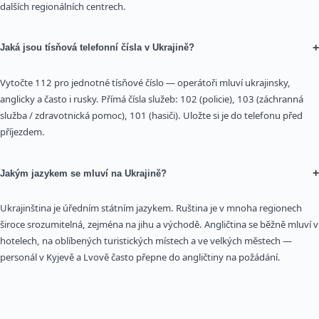
dalších regionálních centrech.
+
Jaká jsou tísňová telefonní čísla v Ukrajině?
Vytočte 112 pro jednotné tísňové číslo — operátoři mluví ukrajinsky,
anglicky a často i rusky. Přímá čísla služeb: 102 (policie), 103 (záchranná
služba / zdravotnická pomoc), 101 (hasiči). Uložte si je do telefonu před
příjezdem.
+
Jakým jazykem se mluví na Ukrajině?
Ukrajinština je úředním státním jazykem. Ruština je v mnoha regionech
široce srozumitelná, zejména na jihu a východě. Angličtina se běžně mluví v
hotelech, na oblíbených turistických místech a ve velkých městech —
personál v Kyjevě a Lvově často přepne do angličtiny na požádání.