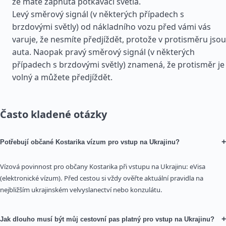
že máte zapnutá potkávací světla.
Levý směrový signál (v některých případech s
brzdovými světly) od nákladního vozu před vámi vás
varuje, že nesmíte předjíždět, protože v protisměru jsou
auta. Naopak pravý směrový signál (v některých
případech s brzdovými světly) znamená, že protisměr je
volný a můžete předjíždět.
Často kladené otázky
+
Potřebují občané Kostarika vízum pro vstup na Ukrajinu?
Vízová povinnost pro občany Kostarika při vstupu na Ukrajinu: eVisa
(elektronické vízum). Před cestou si vždy ověřte aktuální pravidla na
nejbližším ukrajinském velvyslanectví nebo konzulátu.
+
Jak dlouho musí být můj cestovní pas platný pro vstup na Ukrajinu?