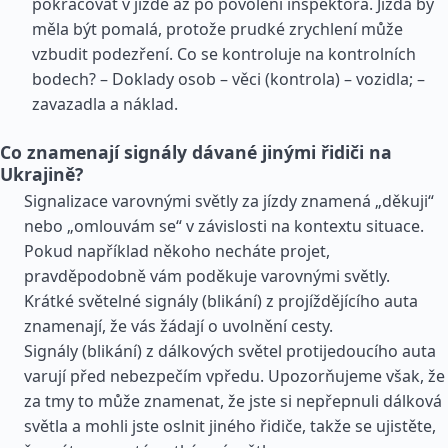
pokračovat v jízdě až po povolení inspektora. Jízda by
měla být pomalá, protože prudké zrychlení může
vzbudit podezření. Co se kontroluje na kontrolních
bodech? – Doklady osob – věci (kontrola) – vozidla; –
zavazadla a náklad.
Co znamenají signály dávané jinými řidiči na
Ukrajině?
Signalizace varovnými světly za jízdy znamená „děkuji“
nebo „omlouvám se“ v závislosti na kontextu situace.
Pokud například někoho necháte projet,
pravděpodobně vám poděkuje varovnými světly.
Krátké světelné signály (blikání) z projíždějícího auta
znamenají, že vás žádají o uvolnění cesty.
Signály (blikání) z dálkových světel protijedoucího auta
varují před nebezpečím vpředu. Upozorňujeme však, že
za tmy to může znamenat, že jste si nepřepnuli dálková
světla a mohli jste oslnit jiného řidiče, takže se ujistěte,