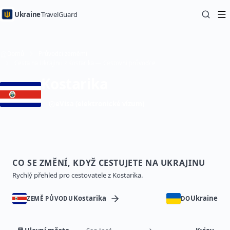
Ukraine
TravelGuard
Domů
Průvodci zeměmi
Cesta na Ukrajinu z Kostarika — Cestovní průvodce
Kostarika
eVisa (elektronické vízum)
CO SE ZMĚNÍ, KDYŽ CESTUJETE NA UKRAJINU
Rychlý přehled pro cestovatele z Kostarika.
Kostarika
Ukraine
ZEMĚ PŮVODU
DO