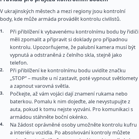
V ukrajinských městech a mezi regiony jsou kontrolní
body, kde může armáda provádět kontrolu civilistů.
Při přiblížení k vybavenému kontrolnímu bodu by řidiči
měli zpomalit a připravit si doklady pro případnou
kontrolu. Upozorňujeme, že palubní kamera musí být
vypnutá a odstraněná z čelního skla, stejně jako
telefon.
Při přiblížení ke kontrolnímu bodu uvidíte značku
„STOP“ – musíte u ní zastavit, poté vypnout světlomety
a zapnout varovná světla.
Počkejte, až vám vojáci dají znamení rukama nebo
baterkou. Pomalu k nim dojeďte, ale nevystupujte z
auta, pokud k tomu nejste vyzváni. Pro komunikaci s
armádou stáhněte boční okénko.
Na žádost oprávněné osoby umožněte kontrolu kufru
a interiéru vozidla. Po absolvování kontroly můžete