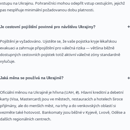
vstupu na Ukrajinu. Pohraničníci mohou odepřít vstup cestujícím, jejichž
pas nesplňuje minimální požadovanou dobu platnosti.
+
Je cestovní pojištění povinné pro návštěvu Ukrajiny?
Pojištění je vyžadováno. Ujistěte se, že vaše pojistka kryje lékařskou
evakuaci a zahrnuje připojištění pro válečná rizika — většina běžně
dostupných cestovních pojistek totiž aktivní válečné zóny standardně
vylučuje.
+
Jaká měna se používá na Ukrajině?
Oficiální měnou na Ukrajině je hřivna (UAH, ₴). Hlavní kreditní a debetní
karty (Visa, Mastercard) jsou ve městech, restauracích a hotelech široce
přijímány, ale do menších měst, na trhy a do venkovských oblastí si
vezměte také hotovost. Bankomaty jsou běžné v Kyjevě, Lvově, Oděse a
dalších regionálních centrech.