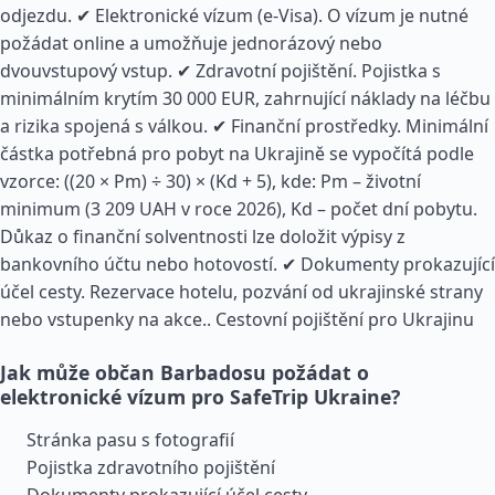
odjezdu. ✔ Elektronické vízum (e-Visa). O vízum je nutné
požádat online a umožňuje jednorázový nebo
dvouvstupový vstup. ✔ Zdravotní pojištění. Pojistka s
minimálním krytím 30 000 EUR, zahrnující náklady na léčbu
a rizika spojená s válkou. ✔ Finanční prostředky. Minimální
částka potřebná pro pobyt na Ukrajině se vypočítá podle
vzorce: ((20 × Pm) ÷ 30) × (Kd + 5), kde: Pm – životní
minimum (3 209 UAH v roce 2026), Kd – počet dní pobytu.
Důkaz o finanční solventnosti lze doložit výpisy z
bankovního účtu nebo hotovostí. ✔ Dokumenty prokazující
účel cesty. Rezervace hotelu, pozvání od ukrajinské strany
nebo vstupenky na akce..
Cestovní pojištění pro Ukrajinu
Jak může občan Barbadosu požádat o
elektronické vízum pro SafeTrip Ukraine?
Stránka pasu s fotografií
Pojistka zdravotního pojištění