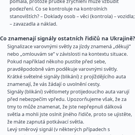
pomalá, protože prudké zrychlení může vzbudit
podezření. Co se kontroluje na kontrolních
stanovištích? – Doklady osob – věci (kontrola) – vozidla;
– zavazadla a náklad.
Co znamenají signály ostatních řidičů na Ukrajině?
Signalizace varovnými světly za jízdy znamená „děkuji“
nebo „omlouvám se“ v závislosti na kontextu situace.
Pokud například někoho pustíte před sebe,
pravděpodobně vám poděkuje varovnými světly.
Krátké světelné signály (blikání) z projíždějícího auta
znamenají, že vás žádají o uvolnění cesty.
Signály (blikání) světlomety protijedoucího auta varují
před nebezpečím vpředu. Upozorňujeme však, že za
tmy to může znamenat, že jste nepřepnuli dálková
světla a mohli jste oslnit jiného řidiče, proto se ujistěte,
že máte zapnutá potkávací světla.
Levý směrový signál (v některých případech s