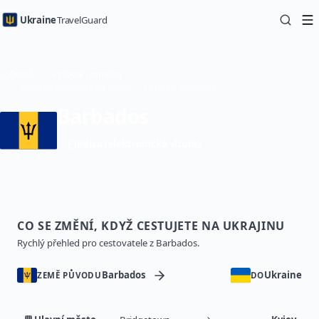
Ukraine
TravelGuard
Domů
Průvodci zeměmi
Cesta na Ukrajinu z Barbados — Cestovní průvodce
Barbados
eVisa (elektronické vízum)
CO SE ZMĚNÍ, KDYŽ CESTUJETE NA UKRAJINU
Rychlý přehled pro cestovatele z Barbados.
Barbados
Ukraine
ZEMĚ PŮVODU
DO