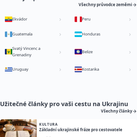
Všechny průvodce zeměmi
Ekvádor
Peru
Guatemala
Honduras
Svatý Vincenc a
Belize
Grenadiny
Uruguay
Kostarika
Užitečné články pro vaši cestu na Ukrajinu
Všechny články
KULTURA
Základní ukrajinské fráze pro cestovatele