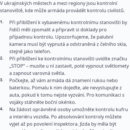
V ukrajinských městech a mezi regiony jsou kontrolní
stanoviště, kde může armáda provádět kontrolu civilistů.
Při přiblížení k vybavenému kontrolnímu stanovišti by
řidiči měli zpomalit a připravit si doklady pro
případnou kontrolu. Upozorňujeme, že palubní
kamera musí být vypnutá a odstraněná z čelního skla,
stejně jako telefon.
Při přiblížení ke kontrolnímu stanovišti uvidíte značku
„STOP“ – musíte u ní zastavit, poté vypnout světlomety
a zapnout varovná světla.
Počkejte, až vám armáda dá znamení rukou nebo
baterkou. Pomalu k nim dojeďte, ale nevystupujte z
auta, pokud k tomu nejste vyzváni. Pro komunikaci s
vojáky stáhněte boční okénko.
Na žádost oprávněné osoby umožněte kontrolu kufru
a interiéru vozidla. Po absolvování kontroly můžete
vyjet až po povolení inspektora. Jízda by měla být