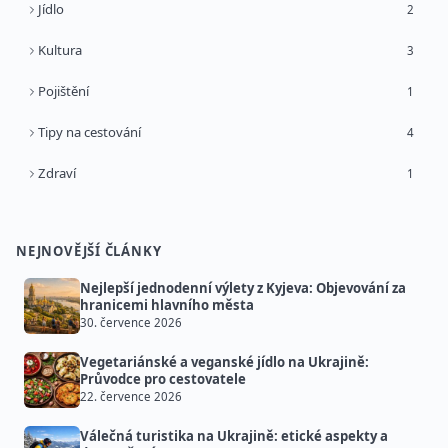
Jídlo
2
Kultura
3
Pojištění
1
Tipy na cestování
4
Zdraví
1
NEJNOVĚJŠÍ ČLÁNKY
Nejlepší jednodenní výlety z Kyjeva: Objevování za
hranicemi hlavního města
30. července 2026
Vegetariánské a veganské jídlo na Ukrajině:
Průvodce pro cestovatele
22. července 2026
Válečná turistika na Ukrajině: etické aspekty a