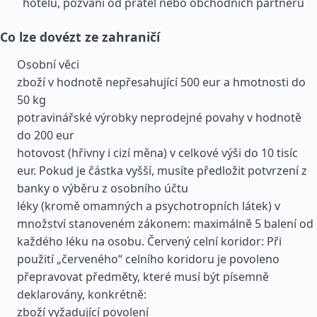
hotelu, pozvání od přátel nebo obchodních partnerů
Co lze dovézt ze zahraničí
Osobní věci
zboží v hodnotě nepřesahující 500 eur a hmotnosti do
50 kg
potravinářské výrobky neprodejné povahy v hodnotě
do 200 eur
hotovost (hřivny i cizí měna) v celkové výši do 10 tisíc
eur. Pokud je částka vyšší, musíte předložit potvrzení z
banky o výběru z osobního účtu
léky (kromě omamných a psychotropních látek) v
množství stanoveném zákonem: maximálně 5 balení od
každého léku na osobu. Červený celní koridor: Při
použití „červeného“ celního koridoru je povoleno
přepravovat předměty, které musí být písemně
deklarovány, konkrétně:
zboží vyžadující povolení