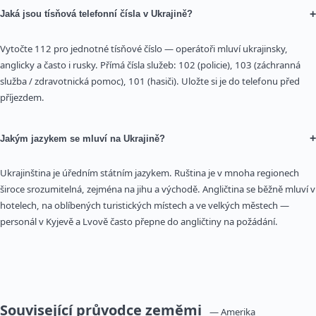
+
Jaká jsou tísňová telefonní čísla v Ukrajině?
Vytočte 112 pro jednotné tísňové číslo — operátoři mluví ukrajinsky,
anglicky a často i rusky. Přímá čísla služeb: 102 (policie), 103 (záchranná
služba / zdravotnická pomoc), 101 (hasiči). Uložte si je do telefonu před
příjezdem.
+
Jakým jazykem se mluví na Ukrajině?
Ukrajinština je úředním státním jazykem. Ruština je v mnoha regionech
široce srozumitelná, zejména na jihu a východě. Angličtina se běžně mluví v
hotelech, na oblíbených turistických místech a ve velkých městech —
personál v Kyjevě a Lvově často přepne do angličtiny na požádání.
Související průvodce zeměmi
— Amerika