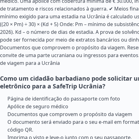
médico. Uma apólice com cobertura mínima de € 30.000, i
de tratamento e riscos relacionados à guerra. ✔ Meios fina
mínimo exigido para uma estadia na Ucrânia é calculado u
((20 × Pm) ÷ 30) × (Kd + 5) Onde: Pm – mínimo de subsistên
2026). Kd – o número de dias de estadia. A prova de solvênc
pode ser fornecida por meio de extratos bancários ou dinh
Documentos que comprovem o propósito da viagem. Reser
convite de uma parte ucraniana ou ingressos para eventos
de viagem para a Ucrânia
Como um cidadão barbadiano pode solicitar u
eletrônico para a SafeTrip Ucrânia?
Página de identificação do passaporte com foto
Apólice de seguro médico
Documentos que comprovem o propósito da viagem
O documento será enviado para o seu e-mail em form
código QR.
Imprima o visto e leve-o junto com o seu passaporte.