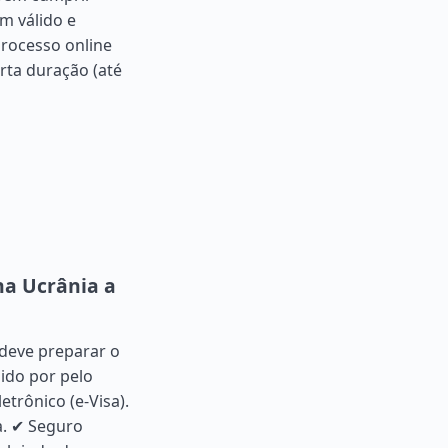
m válido e
processo online
urta duração (até
na Ucrânia a
 deve preparar o
lido por pelo
trônico (e-Visa).
a. ✔ Seguro