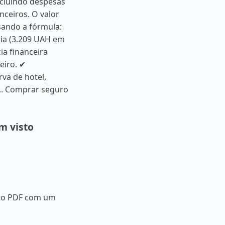
ncluindo despesas
nceiros. O valor
sando a fórmula:
cia (3.209 UAH em
ia financeira
eiro. ✔
va de hotel,
..
Comprar seguro
m visto
ato PDF com um