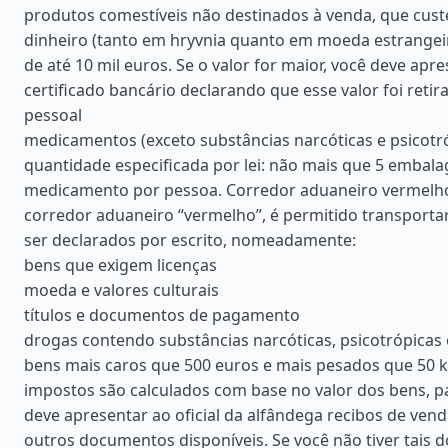
produtos comestíveis não destinados à venda, que cust
dinheiro (tanto em hryvnia quanto em moeda estrangeira
de até 10 mil euros. Se o valor for maior, você deve apr
certificado bancário declarando que esse valor foi reti
pessoal
medicamentos (exceto substâncias narcóticas e psicotr
quantidade especificada por lei: não mais que 5 embal
medicamento por pessoa. Corredor aduaneiro vermelh
corredor aduaneiro “vermelho”, é permitido transporta
ser declarados por escrito, nomeadamente:
bens que exigem licenças
moeda e valores culturais
títulos e documentos de pagamento
drogas contendo substâncias narcóticas, psicotrópicas
bens mais caros que 500 euros e mais pesados que 50 k
impostos são calculados com base no valor dos bens, p
deve apresentar ao oficial da alfândega recibos de vend
outros documentos disponíveis. Se você não tiver tais 