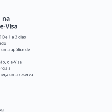
a na
e-Visa
 De 1 a 3 dias
nado
, uma apólice de
ão, o e-Visa
rciais
neça uma reserva
kg