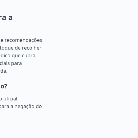
ra a
es e recomendações
 toque de recolher
édico que cubra
ciais para
da.
do?
 oficial
para a negação do