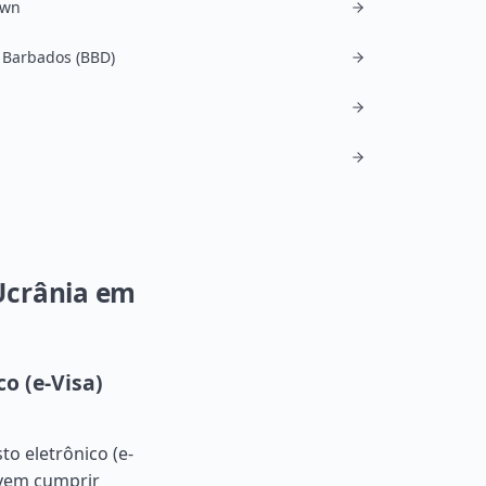
own
 Barbados (BBD)
Ucrânia em
o (e-Visa)
o eletrônico (e-
devem cumprir