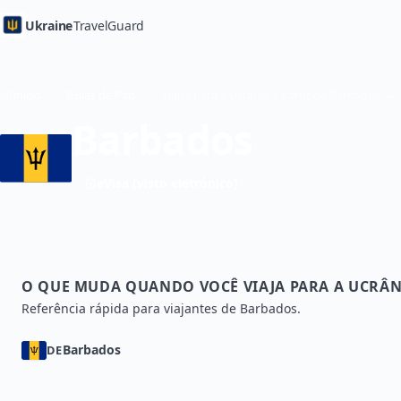
Ukraine
TravelGuard
Início
Guias de País
Viajar para a Ucrânia a
Barbados
eVisa (visto eletrónico)
O QUE MUDA QUANDO VOCÊ VIAJA PARA A UCRÂN
Referência rápida para viajantes de Barbados.
Barbados
DE