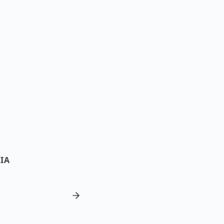
 partir de Barbados — Guia de Viagem
IA