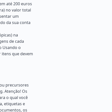
em até 200 euros
) no valor total
esentar um
rado da sua conta
ópicas) na
agens de cada
o Usando o
r itens que devem
 ou precursores
g. Atenção! Os
ara o qual você
a, etiquetas e
documentos, os