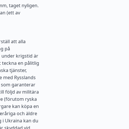
mm, taget nyligen.
an (ett av
äll att alla
ag på
a under krigstid är
t teckna en pålitlig
ka tjänster,
de med Rysslands
ng som garanterar
l följd av militära
e (förutom ryska
rgare kan köpa en
eråriga och äldre
g i Ukraina kan du
 är skyddad vid