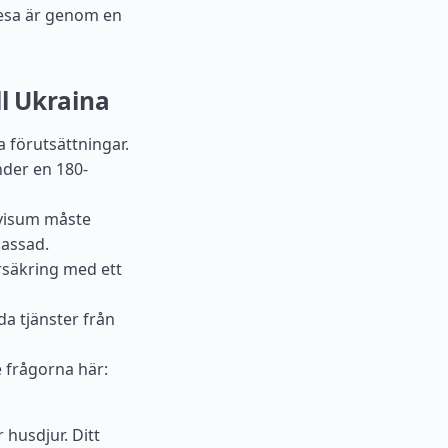
 resa är genom en
ll Ukraina
a förutsättningar.
nder en 180-
dsvisum måste
bassad.
rsäkring med ett
a tjänster från
e frågorna här:
r husdjur. Ditt