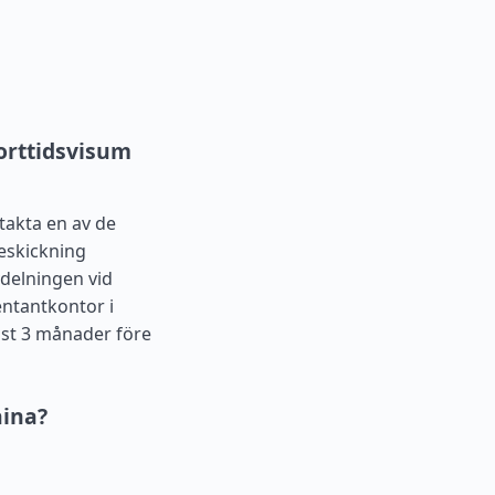
orttidsvisum
akta en av de
beskickning
vdelningen vid
entantkontor i
ast 3 månader före
aina?