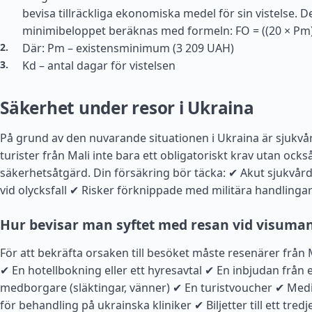
bevisa tillräckliga ekonomiska medel för sin vistelse. D
minimibeloppet beräknas med formeln: FO = ((20 × Pm) 
Där: Pm – existensminimum (3 209 UAH)
Kd – antal dagar för vistelsen
Säkerhet under resor i Ukraina
På grund av den nuvarande situationen i Ukraina är sjukvå
turister från Mali inte bara ett obligatoriskt krav utan också
säkerhetsåtgärd. Din försäkring bör täcka: ✔ Akut sjukvå
vid olycksfall ✔ Risker förknippade med militära handlinga
Hur bevisar man syftet med resan vid visuma
För att bekräfta orsaken till besöket måste resenärer från M
✔ En hotellbokning eller ett hyresavtal ✔ En inbjudan från 
medborgare (släktingar, vänner) ✔ En turistvoucher ✔ Me
för behandling på ukrainska kliniker ✔ Biljetter till ett tredj