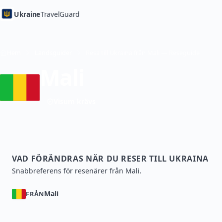
Ukraine
TravelGuard
Hem
Landsguider
Resa till Ukraina från Mali — Reseguide
Mali
Visum krävs
VAD FÖRÄNDRAS NÄR DU RESER TILL UKRAINA
Snabbreferens för resenärer från Mali.
Mali
FRÅN