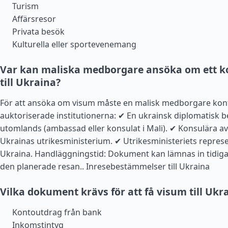
Turism
Affärsresor
Privata besök
Kulturella eller sportevenemang
Var kan maliska medborgare ansöka om ett k
till Ukraina?
För att ansöka om visum måste en malisk medborgare kont
auktoriserade institutionerna: ✔ En ukrainsk diplomatisk 
utomlands (ambassad eller konsulat i Mali). ✔ Konsulära a
Ukrainas utrikesministerium. ✔ Utrikesministeriets repres
Ukraina. Handläggningstid: Dokument kan lämnas in tidig
den planerade resan..
Inresebestämmelser till Ukraina
Vilka dokument krävs för att få visum till Ukr
Kontoutdrag från bank
Inkomstintyg