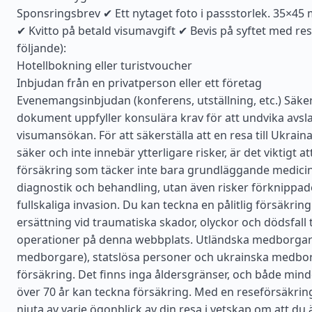
Sponsringsbrev ✔ Ett nytaget foto i passstorlek. 35×45 
✔ Kvitto på betald visumavgift ✔ Bevis på syftet med res
följande):
Hotellbokning eller turistvoucher
Inbjudan från en privatperson eller ett företag
Evenemangsinbjudan (konferens, utställning, etc.) Säkerst
dokument uppfyller konsulära krav för att undvika avsl
visumansökan. För att säkerställa att en resa till Ukrain
säker och inte innebär ytterligare risker, är det viktigt at
försäkring som täcker inte bara grundläggande medicins
diagnostik och behandling, utan även risker förknippa
fullskaliga invasion. Du kan teckna en pålitlig försäkri
ersättning vid traumatiska skador, olyckor och dödsfall til
operationer på denna webbplats. Utländska medborgar
medborgare), statslösa personer och ukrainska medbo
försäkring. Det finns inga åldersgränser, och både mind
över 70 år kan teckna försäkring. Med en reseförsäkrin
njuta av varje ögonblick av din resa i vetskap om att du