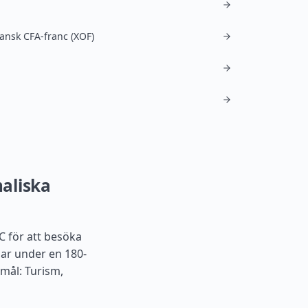
kansk CFA-franc (XOF)
maliska
C för att besöka
agar under en 180-
amål: Turism,