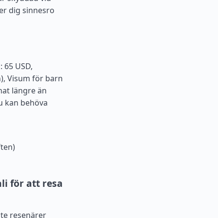
er dig sinnesro
: 65 USD,
), Visum för barn
nat längre än
du kan behöva
ten)
 för att resa
ste resenärer