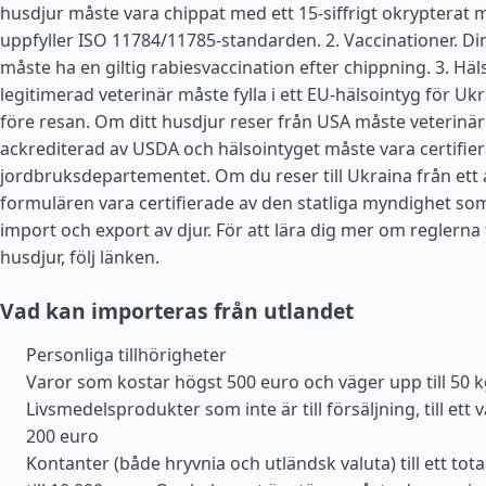
husdjur måste vara chippat med ett 15-siffrigt okrypterat
uppfyller ISO 11784/11785-standarden. 2. Vaccinationer. Din
måste ha en giltig rabiesvaccination efter chippning. 3. Häl
legitimerad veterinär måste fylla i ett EU-hälsointyg för Uk
före resan. Om ditt husdjur reser från
USA
måste veterinär
ackrediterad av USDA och hälsointyget måste vara certifiera
jordbruksdepartementet. Om du reser till Ukraina från ett
formulären vara certifierade av den statliga myndighet so
import och export av djur. För att lära dig mer om reglerna
husdjur, följ länken.
Vad kan importeras från utlandet
Personliga tillhörigheter
Varor som kostar högst 500 euro och väger upp till 50 
Livsmedelsprodukter som inte är till försäljning, till ett v
200 euro
Kontanter (både hryvnia och utländsk valuta) till ett tot