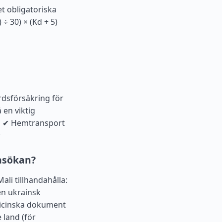
et obligatoriska
÷ 30) × (Kd + 5)
rdsförsäkring för
 en viktig
rd ✔ Hemtransport
r
nsökan?
ali tillhandahålla:
en ukrainsk
dicinska dokument
e land (för