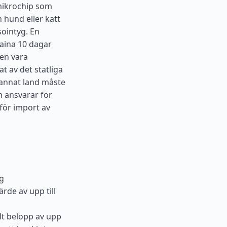
 mikrochip som
 hund eller katt
sointyg. En
raina 10 dagar
en vara
t av det statliga
 annat land måste
m ansvarar för
 för import av
kg
ärde av upp till
alt belopp av upp