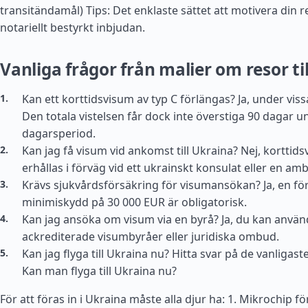
transitändamål) Tips: Det enklaste sättet att motivera din
notariellt bestyrkt inbjudan.
Vanliga frågor från malier om resor ti
Kan ett korttidsvisum av typ C förlängas? Ja, under viss
Den totala vistelsen får dock inte överstiga 90 dagar u
dagarsperiod.
Kan jag få visum vid ankomst till Ukraina? Nej, kortti
erhållas i förväg vid ett ukrainskt konsulat eller en am
Krävs sjukvårdsförsäkring för visumansökan? Ja, en fö
minimiskydd på 30 000 EUR är obligatorisk.
Kan jag ansöka om visum via en byrå? Ja, du kan använd
ackrediterade visumbyråer eller juridiska ombud.
Kan jag flyga till Ukraina nu? Hitta svar på de vanligast
Kan man flyga till Ukraina nu?
För att föras in i Ukraina måste alla djur ha: 1. Mikrochip fö