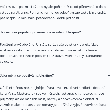
Váš cestovní pas musí být platný alespoň 3 měsíce od plánovaného data
vstupu na Ukrajinu. Pohraničníci mohou odepřít vstup cestujícím, jejichž
pas nesplňuje minimální požadovanou dobu platnosti.
+
Je cestovní pojištění povinné pro návštěvu Ukrajiny?
Pojištění je vyžadováno. Ujistěte se, že vaše pojistka kryje lékařskou
evakuaci a zahrnuje připojištění pro válečná rizika — většina běžně
dostupných cestovních pojistek totiž aktivní válečné zóny standardně
vylučuje.
+
Jaká měna se používá na Ukrajině?
Oficiální měnou na Ukrajině je hřivna (UAH, ₴). Hlavní kreditní a debetní
karty (Visa, Mastercard) jsou ve městech, restauracích a hotelech široce
přijímány, ale do menších měst, na trhy a do venkovských oblastí si
vezměte také hotovost. Bankomaty jsou běžné v Kyjevě, Lvově, Oděse a