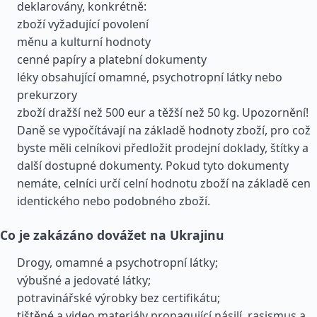
deklarovány, konkrétně:
zboží vyžadující povolení
měnu a kulturní hodnoty
cenné papíry a platební dokumenty
léky obsahující omamné, psychotropní látky nebo
prekurzory
zboží dražší než 500 eur a těžší než 50 kg. Upozornění!
Daně se vypočítávají na základě hodnoty zboží, pro což
byste měli celníkovi předložit prodejní doklady, štítky a
další dostupné dokumenty. Pokud tyto dokumenty
nemáte, celníci určí celní hodnotu zboží na základě cen
identického nebo podobného zboží.
Co je zakázáno dovážet na Ukrajinu
Drogy, omamné a psychotropní látky;
výbušné a jedovaté látky;
potravinářské výrobky bez certifikátu;
tištěné a video materiály propagující násilí, rasismus a