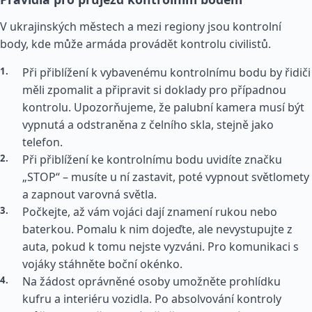
V ukrajinských městech a mezi regiony jsou kontrolní
body, kde může armáda provádět kontrolu civilistů.
Při přiblížení k vybavenému kontrolnímu bodu by řidiči
měli zpomalit a připravit si doklady pro případnou
kontrolu. Upozorňujeme, že palubní kamera musí být
vypnutá a odstraněna z čelního skla, stejně jako
telefon.
Při přiblížení ke kontrolnímu bodu uvidíte značku
„STOP“ – musíte u ní zastavit, poté vypnout světlomety
a zapnout varovná světla.
Počkejte, až vám vojáci dají znamení rukou nebo
baterkou. Pomalu k nim dojeďte, ale nevystupujte z
auta, pokud k tomu nejste vyzváni. Pro komunikaci s
vojáky stáhněte boční okénko.
Na žádost oprávněné osoby umožněte prohlídku
kufru a interiéru vozidla. Po absolvování kontroly