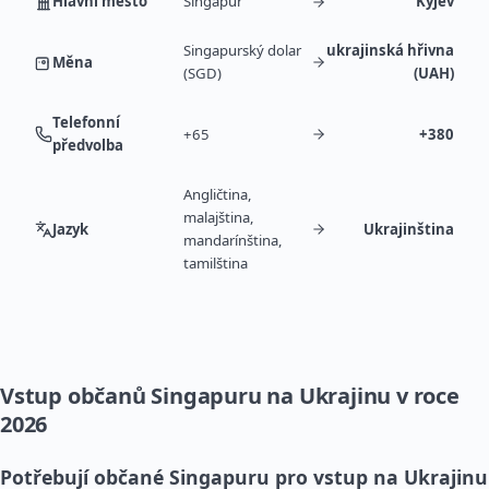
Hlavní město
Singapur
Kyjev
Singapurský dolar
ukrajinská hřivna
Měna
(SGD)
(UAH)
Telefonní
+65
+380
předvolba
Angličtina,
malajština,
Jazyk
Ukrajinština
mandarínština,
tamilština
Vstup občanů Singapuru na Ukrajinu v roce
2026
Potřebují občané Singapuru pro vstup na Ukrajinu