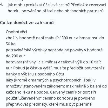
Jak mohu prokázat účel své cesty? Předložte rezervaci
hotelu, pozvání od přátel nebo obchodních partnerů
Co lze dovézt ze zahraničí
Osobní věci
zboží v hodnotě nepřesahující 500 eur a hmotnosti do
50 kg
potravinářské výrobky neprodejné povahy v hodnotě
do 200 eur
hotovost (hřivny i cizí měna) v celkové výši do 10 tisíc
eur. Pokud je částka vyšší, musíte předložit potvrzení z
banky o výběru z osobního účtu
léky (kromě omamných a psychotropních látek) v
množství stanoveném zákonem: maximálně 5 balení od
každého léku na osobu. Červený celní koridor: Při
použití „červeného“ celního koridoru je povoleno
přepravovat předměty, které musí být písemně