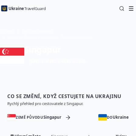
Ukraine
TravelGuard
Domů
Průvodci zeměmi
Cesta na Ukrajinu z Singapur — Cestovní průvodce
Singapur
eVisa (elektronické vízum)
CO SE ZMĚNÍ, KDYŽ CESTUJETE NA UKRAJINU
Rychlý přehled pro cestovatele z Singapur.
Singapur
Ukraine
ZEMĚ PŮVODU
DO