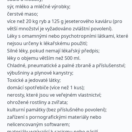
sýr, mléko a mléčné výrobky;
čerstvé maso;
více než 20 kg ryb a 125 g jeseterového kaviáru (pro
větší množství je vyžadováno zvláštní povolení).
Léky s omamnými nebo psychotropními látkami, které
nejsou určeny k lékařskému použití;
Silné léky, pokud nemají lékařský předpis;
léky o objemu větším než 500 ml.
Chladné, pneumatické a palné zbraně a příslušenství;
výbušniny a plynové kanystry;
Toxické a jedovaté látky;
domácí spotřebiče (více než 1 kus);
nerosty, které jsou ve veřejném vlastnictví;
ohrožené rostliny a zvířata;
kulturní památky (bez příslušného povolení);
zařízení s pornografickými materiály nebo
nelicencovaným softwarem;
materiály vyzývající k rasismu nebo násilí.