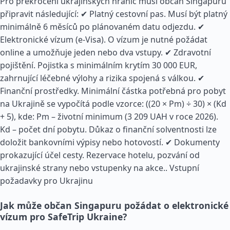
Pro překročení ukrajinských hranic musí občan Singapuru
připravit následující: ✔ Platný cestovní pas. Musí být platný
minimálně 6 měsíců po plánovaném datu odjezdu. ✔
Elektronické vízum (e-Visa). O vízum je nutné požádat
online a umožňuje jeden nebo dva vstupy. ✔ Zdravotní
pojištění. Pojistka s minimálním krytím 30 000 EUR,
zahrnující léčebné výlohy a rizika spojená s válkou. ✔
Finanční prostředky. Minimální částka potřebná pro pobyt
na Ukrajině se vypočítá podle vzorce: ((20 × Pm) ÷ 30) × (Kd
+ 5), kde: Pm – životní minimum (3 209 UAH v roce 2026).
Kd – počet dní pobytu. Důkaz o finanční solventnosti lze
doložit bankovními výpisy nebo hotovostí. ✔ Dokumenty
prokazující účel cesty. Rezervace hotelu, pozvání od
ukrajinské strany nebo vstupenky na akce..
Vstupní
požadavky pro Ukrajinu
Jak může občan Singapuru požádat o elektronické
vízum pro SafeTrip Ukraine?