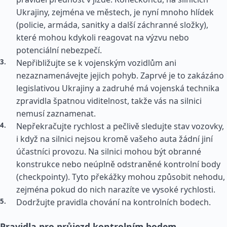
Ukrajiny, zejména ve městech, je nyní mnoho hlídek
(policie, armáda, sanitky a další záchranné složky),
které mohou kdykoli reagovat na výzvu nebo
potenciální nebezpečí.
Nepřibližujte se k vojenským vozidlům ani
nezaznamenávejte jejich pohyb. Zaprvé je to zakázáno
legislativou Ukrajiny a zadruhé má vojenská technika
zpravidla špatnou viditelnost, takže vás na silnici
nemusí zaznamenat.
Nepřekračujte rychlost a pečlivě sledujte stav vozovky,
i když na silnici nejsou kromě vašeho auta žádní jiní
účastníci provozu. Na silnici mohou být obranné
konstrukce nebo neúplně odstraněné kontrolní body
(checkpointy). Tyto překážky mohou způsobit nehodu,
zejména pokud do nich narazíte ve vysoké rychlosti.
Dodržujte pravidla chování na kontrolních bodech.
Pravidla pro průjezd kontrolním bodem