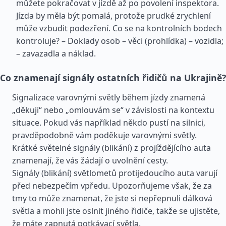
můžete pokračovat v jízdě až po povolení inspektora.
Jízda by měla být pomalá, protože prudké zrychlení
může vzbudit podezření. Co se na kontrolních bodech
kontroluje? – Doklady osob – věci (prohlídka) – vozidla;
– zavazadla a náklad.
Co znamenají signály ostatních řidičů na Ukrajině?
Signalizace varovnými světly během jízdy znamená
„děkuji“ nebo „omlouvám se“ v závislosti na kontextu
situace. Pokud vás například někdo pustí na silnici,
pravděpodobně vám poděkuje varovnými světly.
Krátké světelné signály (blikání) z projíždějícího auta
znamenají, že vás žádají o uvolnění cesty.
Signály (blikání) světlometů protijedoucího auta varují
před nebezpečím vpředu. Upozorňujeme však, že za
tmy to může znamenat, že jste si nepřepnuli dálková
světla a mohli jste oslnit jiného řidiče, takže se ujistěte,
že máte zapnutá potkávací světla.