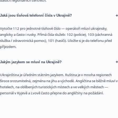
dalších regionálních centrech.
+
Jaká jsou tísňová telefonní čísla v Ukrajině?
Vytočte 112 pro jednotné tísňové číslo — operátoři mluví ukrajinsky,
anglicky a často i rusky. Přímá čísla služeb: 102 (policie), 103 (záchranná
služba / zdravotnická pomoc), 101 (hasiči). Uložte si je do telefonu před
příjezdem.
+
Jakým jazykem se mluví na Ukrajině?
Ukrajinština je úředním státním jazykem. Ruština je v mnoha regionech
široce srozumitelná, zejména na jihu a východě. Angličtina se běžně mluví v
hotelech, na oblíbených turistických místech a ve velkých městech —
personál v Kyjevě a Lvově často přepne do angličtiny na požádání.