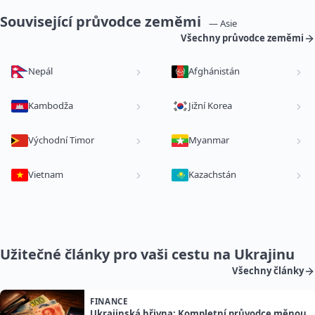
Související průvodce zeměmi
— Asie
Všechny průvodce zeměmi
Nepál
Afghánistán
Kambodža
Jižní Korea
Východní Timor
Myanmar
Vietnam
Kazachstán
Užitečné články pro vaši cestu na Ukrajinu
Všechny články
FINANCE
Ukrajinská hřivna: Kompletní průvodce měnou