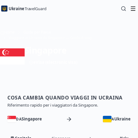
Ukraine
TravelGuard
Home
Guide per Paese
Viaggiare in Ucraina da Singapore — Guida di viaggio
Singapore
eVisa (electronic visa)
COSA CAMBIA QUANDO VIAGGI IN UCRAINA
Riferimento rapido per i viaggiatori da Singapore.
Singapore
Ukraine
DA
A