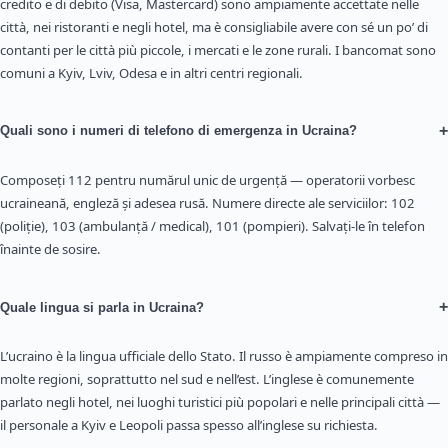
credito e di debito (Visa, Mastercard) sono ampiamente accettate nelle
città, nei ristoranti e negli hotel, ma è consigliabile avere con sé un po’ di
contanti per le città più piccole, i mercati e le zone rurali. I bancomat sono
comuni a Kyiv, Lviv, Odesa e in altri centri regionali.
+
Quali sono i numeri di telefono di emergenza in Ucraina?
Composeți 112 pentru numărul unic de urgență — operatorii vorbesc
ucraineană, engleză și adesea rusă. Numere directe ale serviciilor: 102
(poliție), 103 (ambulanță / medical), 101 (pompieri). Salvați-le în telefon
înainte de sosire.
+
Quale lingua si parla in Ucraina?
L’ucraino è la lingua ufficiale dello Stato. Il russo è ampiamente compreso in
molte regioni, soprattutto nel sud e nell’est. L’inglese è comunemente
parlato negli hotel, nei luoghi turistici più popolari e nelle principali città —
il personale a Kyiv e Leopoli passa spesso all’inglese su richiesta.