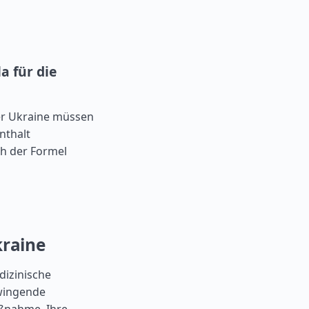
a für die
er Ukraine müssen
nthalt
ch der Formel
kraine
dizinische
zwingende