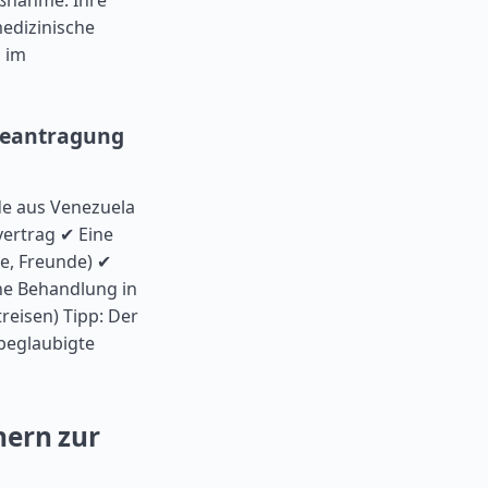
aßnahme. Ihre
medizinische
n im
beantragung
e aus Venezuela
ertrag ✔ Eine
e, Freunde) ✔
ne Behandlung in
treisen) Tipp: Der
 beglaubigte
nern zur