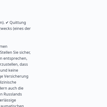
m). ✔ Quittung
zwecks (eines der
hmen
ellen Sie sicher,
n entsprechen,
zustellen, dass
t und keine
sige Versicherung
izinische
dern auch die
on Russlands
erlässige
traumatischen