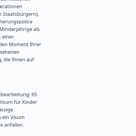
perationen
n Staatsbürgern),
cherungspolice
Minderjährige als
 einer
eden Moment Ihrer
esehenen
, die Ihnen auf
bearbeitung: 65
Visum für Kinder
ässige
n ein Visum
e anfallen.