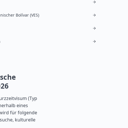
nischer Bolívar (VES)
h
ische
026
urzzeitvisum (Typ
nerhalb eines
wird für folgende
suche, kulturelle