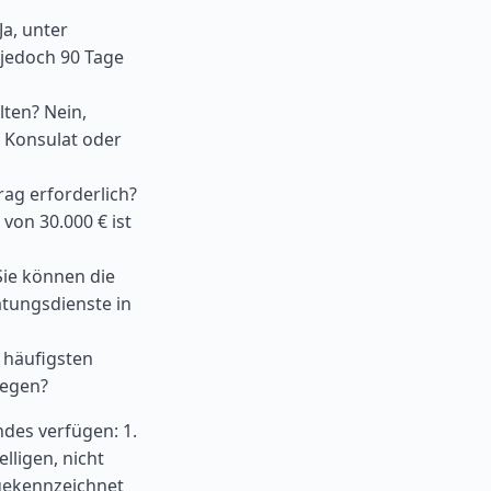
a, unter
jedoch 90 Tage
lten? Nein,
 Konsulat oder
rag erforderlich?
von 30.000 € ist
Sie können die
atungsdienste in
e häufigsten
iegen?
ndes verfügen: 1.
lligen, nicht
gekennzeichnet