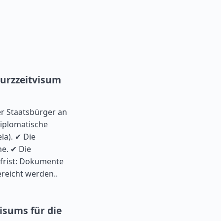
urzzeitvisum
r Staatsbürger an
diplomatische
la). ✔ Die
e. ✔ Die
sfrist: Dokumente
reicht werden..
isums für die