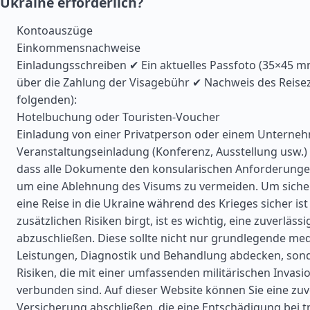
Ukraine erforderlich?
Kontoauszüge
Einkommensnachweise
Einladungsschreiben ✔ Ein aktuelles Passfoto (35×45 m
über die Zahlung der Visagebühr ✔ Nachweis des Reise
folgenden):
Hotelbuchung oder Touristen-Voucher
Einladung von einer Privatperson oder einem Unterne
Veranstaltungseinladung (Konferenz, Ausstellung usw.) St
dass alle Dokumente den konsularischen Anforderunge
um eine Ablehnung des Visums zu vermeiden. Um sicher
eine Reise in die Ukraine während des Krieges sicher is
zusätzlichen Risiken birgt, ist es wichtig, eine zuverläs
abzuschließen. Diese sollte nicht nur grundlegende med
Leistungen, Diagnostik und Behandlung abdecken, son
Risiken, die mit einer umfassenden militärischen Invasi
verbunden sind. Auf dieser Website können Sie eine zuv
Versicherung abschließen, die eine Entschädigung bei 