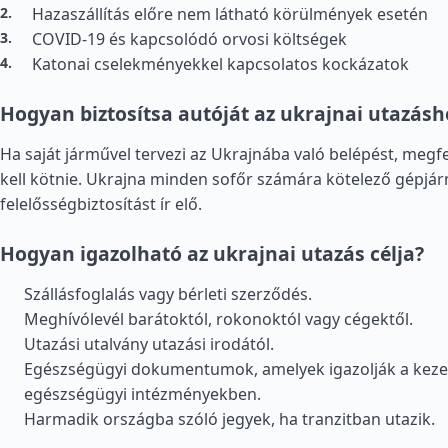
Hazaszállítás előre nem látható körülmények esetén
COVID-19 és kapcsolódó orvosi költségek
Katonai cselekményekkel kapcsolatos kockázatok
Hogyan biztosítsa autóját az ukrajnai utazásh
Ha saját járművel tervezi az Ukrajnába való belépést, megfe
kell kötnie. Ukrajna minden sofőr számára kötelező gépjá
felelősségbiztosítást ír elő.
Hogyan igazolható az ukrajnai utazás célja?
Szállásfoglalás vagy bérleti szerződés.
Meghívólevél barátoktól, rokonoktól vagy cégektől.
Utazási utalvány utazási irodától.
Egészségügyi dokumentumok, amelyek igazolják a kezel
egészségügyi intézményekben.
Harmadik országba szóló jegyek, ha tranzitban utazik.