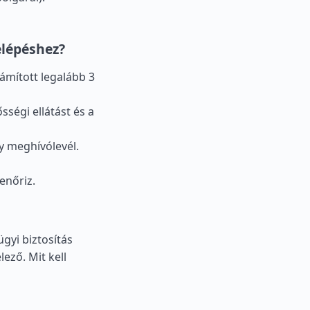
lépéshez?
zámított legalább 3
sségi ellátást és a
gy meghívólevél.
enőriz.
ügyi biztosítás
ező. Mit kell