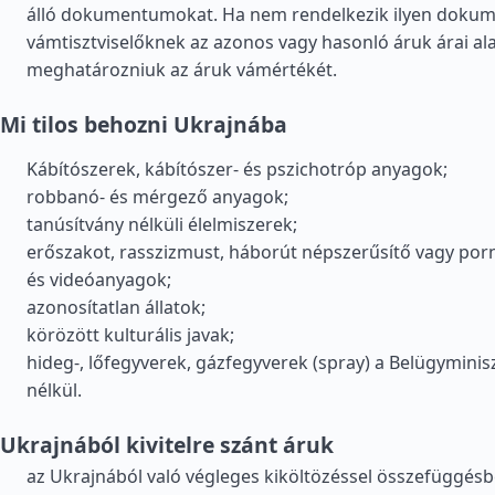
álló dokumentumokat. Ha nem rendelkezik ilyen doku
vámtisztviselőknek az azonos vagy hasonló áruk árai ala
meghatározniuk az áruk vámértékét.
Mi tilos behozni Ukrajnába
Kábítószerek, kábítószer- és pszichotróp anyagok;
robbanó- és mérgező anyagok;
tanúsítvány nélküli élelmiszerek;
erőszakot, rasszizmust, háborút népszerűsítő vagy por
és videóanyagok;
azonosítatlan állatok;
körözött kulturális javak;
hideg-, lőfegyverek, gázfegyverek (spray) a Belügymini
nélkül.
Ukrajnából kivitelre szánt áruk
az Ukrajnából való végleges kiköltözéssel összefüggésbe