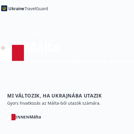
Ukraine
TravelGuard
Kezdőlap
Ország útmutatók
Utazás Ukrajnába innen: Málta — Ú
Málta
Vízummentesen legfeljebb 90 napig 180 napon be
MI VÁLTOZIK, HA UKRAJNÁBA UTAZIK
Gyors hivatkozás az Málta-ból utazók számára.
Málta
INNEN