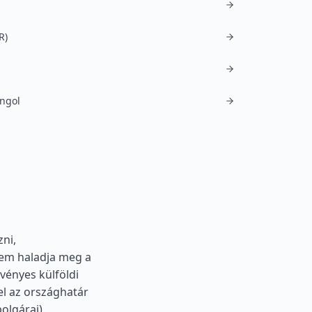
R)
angol
ni,
em haladja meg a
vényes külföldi
fel az országhatár
olgárai).