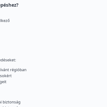
épéshez?
lkező
edéseket:
 kívánt régióban
ásokért
geit
ai biztonság