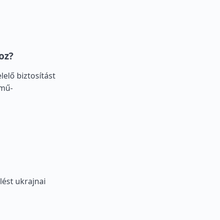
oz?
lelő biztosítást
rmű-
ést ukrajnai