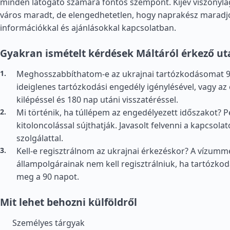
minden látogató számára fontos szempont. Kijev viszonyla
város maradt, de elengedhetetlen, hogy naprakész maradjo
információkkal és ajánlásokkal kapcsolatban.
Gyakran ismételt kérdések Máltáról érkező ut
Meghosszabbíthatom-e az ukrajnai tartózkodásomat 90
ideiglenes tartózkodási engedély igénylésével, vagy az
kilépéssel és 180 nap utáni visszatéréssel.
Mi történik, ha túllépem az engedélyezett időszakot? 
kitoloncolással sújthatják. Javasolt felvenni a kapcsola
szolgálattal.
Kell-e regisztrálnom az ukrajnai érkezéskor? A vízum
állampolgárainak nem kell regisztrálniuk, ha tartózko
meg a 90 napot.
Mit lehet behozni külföldről
Személyes tárgyak