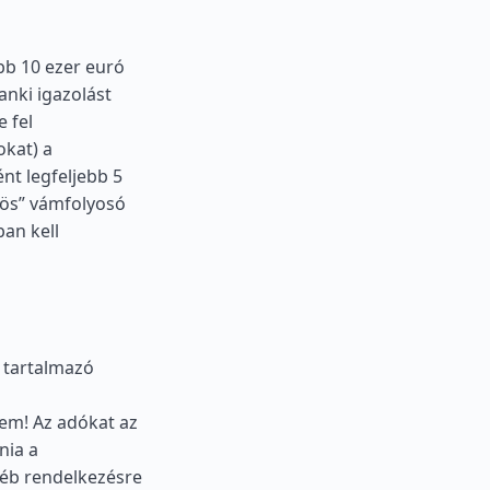
bb 10 ezer euró
anki igazolást
e fel
okat) a
t legfeljebb 5
ös” vámfolyosó
ban kell
 tartalmazó
lem! Az adókat az
nia a
yéb rendelkezésre