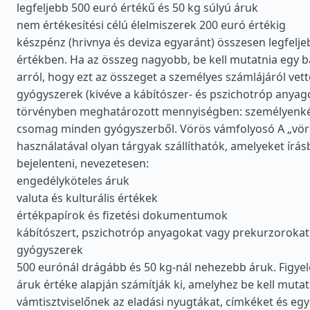
legfeljebb 500 euró értékű és 50 kg súlyú áruk
nem értékesítési célú élelmiszerek 200 euró értékig
készpénz (hrivnya és deviza egyaránt) összesen legfelje
értékben. Ha az összeg nagyobb, be kell mutatnia egy b
arról, hogy ezt az összeget a személyes számlájáról vett
gyógyszerek (kivéve a kábítószer- és pszichotróp anyag
törvényben meghatározott mennyiségben: személyenkén
csomag minden gyógyszerből. Vörös vámfolyosó A „vör
használatával olyan tárgyak szállíthatók, amelyeket írás
bejelenteni, nevezetesen:
engedélyköteles áruk
valuta és kulturális értékek
értékpapírok és fizetési dokumentumok
kábítószert, pszichotróp anyagokat vagy prekurzorokat
gyógyszerek
500 eurónál drágább és 50 kg-nál nehezebb áruk. Figye
áruk értéke alapján számítják ki, amelyhez be kell mutat
vámtisztviselőnek az eladási nyugtákat, címkéket és eg