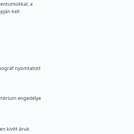
mentumokkal, a
pján kell
nográf nyomtatott
sztérium engedélye
n kivitt áruk