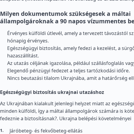
Milyen dokumentumok szükségesek a máltai
állampolgároknak a 90 napos vízummentes be
Érvényes külföldi útlevél, amely a tervezett távozástól s
hónapig érvényes.
Egészségügyi biztosítás, amely fedezi a kezelést, a sürgő
hazaszállítást.
Az utazás céljának igazolása, például szállásfoglalás va
Elegendő pénzügyi fedezet a teljes tartózkodási időre.
Nincs beutazási tilalom Ukrajnába, amit a határőrség ell
Egészségügyi biztosítás ukrajnai utazáshoz
Az Ukrajnában kialakult jelenlegi helyzet miatt az egészség
minden külföldi, így a máltai állampolgárok számára is kötel
fedeznie a biztosításnak?.
Ukrajna belépési követelményei
Járóbeteg- és fekvőbeteg-ellátás