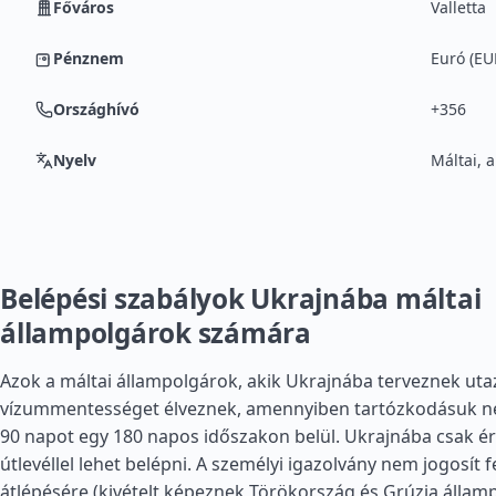
Főváros
Valletta
Pénznem
Euró (EU
Országhívó
+356
Nyelv
Máltai, 
Belépési szabályok Ukrajnába máltai
állampolgárok számára
Azok a máltai állampolgárok, akik Ukrajnába terveznek utaz
vízummentességet élveznek, amennyiben tartózkodásuk n
90 napot egy 180 napos időszakon belül. Ukrajnába csak ér
útlevéllel lehet belépni. A személyi igazolvány nem jogosít 
átlépésére (kivételt képeznek
Törökország
és
Grúzia
államp