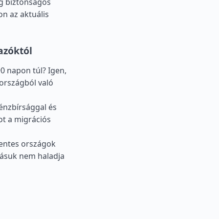
g biztonságos
n az aktuális
azóktól
 napon túl? Igen,
 országból való
Pénzbírsággal és
tot a migrációs
mentes országok
dásuk nem haladja