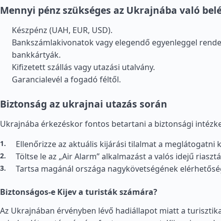
Mennyi pénz szükséges az Ukrajnába való bel
Készpénz (UAH, EUR, USD).
Bankszámlakivonatok vagy elegendő egyenleggel rende
bankkártyák.
Kifizetett szállás vagy utazási utalvány.
Garancialevél a fogadó féltől.
Biztonság az ukrajnai utazás során
Ukrajnába érkezéskor fontos betartani a biztonsági intézk
Ellenőrizze az aktuális kijárási tilalmat a meglátogatni
Töltse le az „Air Alarm” alkalmazást a valós idejű riaszt
Tartsa magánál országa nagykövetségének elérhetősé
Biztonságos-e Kijev a turisták számára?
Az Ukrajnában érvényben lévő hadiállapot miatt a turisztik