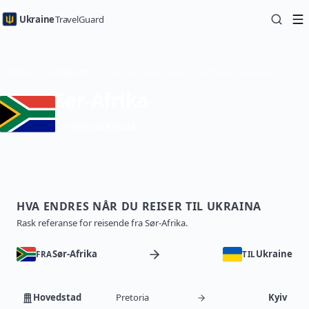
Ukraine
TravelGuard
Hjem
Landguider
Reise til Ukraina fra Sør-Afrika — Reiseguide
Sør-Afrika
Visum kreves
HVA ENDRES NÅR DU REISER TIL UKRAINA
Rask referanse for reisende fra Sør-Afrika.
Sør-Afrika
Ukraine
FRA
TIL
Hovedstad
Pretoria
Kyiv