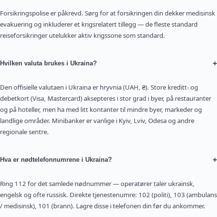
Forsikringspolise er påkrevd. Sørg for at forsikringen din dekker medisinsk
evakuering og inkluderer et krigsrelatert tillegg — de fleste standard
reiseforsikringer utelukker aktiv krigssone som standard.
+
Hvilken valuta brukes i Ukraina?
Den offisielle valutaen i Ukraina er hryvnia (UAH, ₴). Store kreditt- og
debetkort (Visa, Mastercard) aksepteres i stor grad i byer, på restauranter
og på hoteller, men ha med litt kontanter til mindre byer, markeder og
landlige områder. Minibanker er vanlige i Kyiv, Lviv, Odesa og andre
regionale sentre.
+
Hva er nødtelefonnumrene i Ukraina?
Ring 112 for det samlede nødnummer — operatører taler ukrainsk,
engelsk og ofte russisk. Direkte tjenestenumre: 102 (politi), 103 (ambulans
/ medisinsk), 101 (brann). Lagre disse i telefonen din før du ankommer.