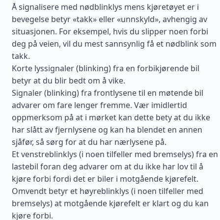
Å signalisere med nødblinklys mens kjøretøyet er i
bevegelse betyr «takk» eller «unnskyld», avhengig av
situasjonen. For eksempel, hvis du slipper noen forbi
deg på veien, vil du mest sannsynlig få et nødblink som
takk.
Korte lyssignaler (blinking) fra en forbikjørende bil
betyr at du blir bedt om å vike.
Signaler (blinking) fra frontlysene til en møtende bil
advarer om fare lenger fremme. Vær imidlertid
oppmerksom på at i mørket kan dette bety at du ikke
har slått av fjernlysene og kan ha blendet en annen
sjåfør, så sørg for at du har nærlysene på.
Et venstreblinklys (i noen tilfeller med bremselys) fra en
lastebil foran deg advarer om at du ikke har lov til å
kjøre forbi fordi det er biler i motgående kjørefelt.
Omvendt betyr et høyreblinklys (i noen tilfeller med
bremselys) at motgående kjørefelt er klart og du kan
kjøre forbi.