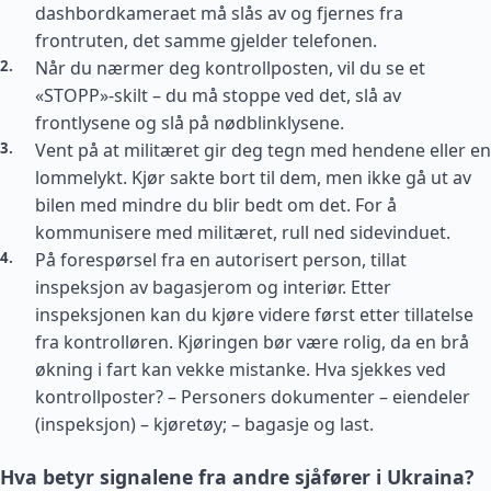
dashbordkameraet må slås av og fjernes fra
frontruten, det samme gjelder telefonen.
Når du nærmer deg kontrollposten, vil du se et
«STOPP»-skilt – du må stoppe ved det, slå av
frontlysene og slå på nødblinklysene.
Vent på at militæret gir deg tegn med hendene eller en
lommelykt. Kjør sakte bort til dem, men ikke gå ut av
bilen med mindre du blir bedt om det. For å
kommunisere med militæret, rull ned sidevinduet.
På forespørsel fra en autorisert person, tillat
inspeksjon av bagasjerom og interiør. Etter
inspeksjonen kan du kjøre videre først etter tillatelse
fra kontrolløren. Kjøringen bør være rolig, da en brå
økning i fart kan vekke mistanke. Hva sjekkes ved
kontrollposter? – Personers dokumenter – eiendeler
(inspeksjon) – kjøretøy; – bagasje og last.
Hva betyr signalene fra andre sjåfører i Ukraina?