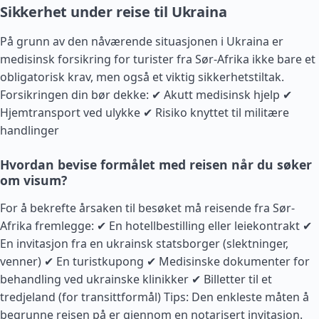
Sikkerhet under reise til Ukraina
På grunn av den nåværende situasjonen i Ukraina er
medisinsk forsikring for turister fra Sør-Afrika ikke bare et
obligatorisk krav, men også et viktig sikkerhetstiltak.
Forsikringen din bør dekke: ✔ Akutt medisinsk hjelp ✔
Hjemtransport ved ulykke ✔ Risiko knyttet til militære
handlinger
Hvordan bevise formålet med reisen når du søker
om visum?
For å bekrefte årsaken til besøket må reisende fra Sør-
Afrika fremlegge: ✔ En hotellbestilling eller leiekontrakt ✔
En invitasjon fra en ukrainsk statsborger (slektninger,
venner) ✔ En turistkupong ✔ Medisinske dokumenter for
behandling ved ukrainske klinikker ✔ Billetter til et
tredjeland (for transittformål) Tips: Den enkleste måten å
begrunne reisen på er gjennom en notarisert invitasjon.