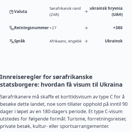
Sørafrikansk rand
ukrainsk hryvnia
Valuta
(ZAR)
(UAH)
Retningsnummer
+27
+380
Språk
Afrikaans, engelsk
Ukrainsk
Innreiseregler for sørafrikanske
statsborgere: hvordan få visum til Ukraina
Sørafrikanere må skaffe et korttidsvisum av type C for å
besøke dette landet, noe som tillater opphold på inntil 90
dager i løpet av en 180-dagers periode. Et type C-visum
utstedes for følgende formål: Turisme, forretningsreiser,
private besøk, kultur- eller sportsarrangementer.