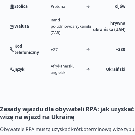
Stolica
Pretoria
Kijów
Rand
hrywna
Waluta
południowoafrykański
ukraińska (UAH)
(ZAR)
Kod
+27
+380
telefoniczny
Afrykanerski,
Język
Ukraiński
angielski
Zasady wjazdu dla obywateli RPA: jak uzyskać
wizę na wjazd na Ukrainę
Obywatele RPA muszą uzyskać krótkoterminową wizę typu