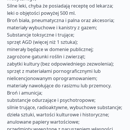
Silne leki, chyba że posiadają receptę od lekarza;
leki o objętości powyżej 500 ml.
Broń biała, pneumatyczna i palna oraz akcesoria;
materiały wybuchowe i kanistry z gazem;
Substancje toksyczne i trujące;
sprzęt AGD (więcej niż 1 sztuka);
minerały będące w domenie publicznej;
zagrożone gatunki roślin i zwierząt;
zabytki kultury (bez odpowiedniego zezwolenia);
sprzęt z materiałami pornograficznymi lub
nielicencjonowanym oprogramowaniem;
materiały nawołujące do rasizmu lub przemocy.
Broń i amunicja;
substancje odurzające i psychotropowe;
silnie trujące, radioaktywne, wybuchowe substancje;
dzieła sztuki, wartości kulturowe i historyczne;
anulowane papiery wartościowe;
przedmioty wywożone z naruszeniem własności