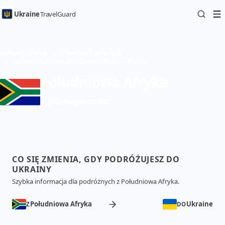
Ukraine
TravelGuard
Strona główna
Przewodniki po krajach
Podróż do Ukrainy z Południowa Afryka — Przewodnik turystyczny
Południowa Afryka
Wymagana wiza
CO SIĘ ZMIENIA, GDY PODRÓŻUJESZ DO
UKRAINY
Szybka informacja dla podróżnych z Południowa Afryka.
Południowa Afryka
Ukraine
Z
DO