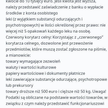
kwocie do 10 tysięcy euro. Jeśli kwota jest wyższa,
należy przedstawić zaświadczenie z banku o wypłacie
środków z konta osobistego
leki (z wyjątkiem substancji odurzających i
psychotropowych) w ilości określonej przez prawo: nie
więcej niż 5 opakowań każdego leku na osobę.
Czerwony korytarz celny: Korzystając z „czerwonego”
korytarza celnego, dozwolone jest przewożenie
przedmiotów, które muszą zostać zgłoszone na piśmie,
a mianowicie:
towary wymagające zezwoleń
waluty i wartości kulturowe
papiery wartościowe i dokumenty płatnicze
leki zawierające substancje odurzające, psychotropowe
lub prekursory
towary droższe niż 500 euro i cięższe niż 50 kg. Uwaga!
Podatki są obliczane na podstawie wartości towarów, w
związku z czym należy przedstawić funkcjonariuszowi