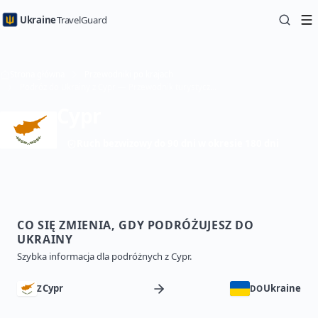
Ukraine
TravelGuard
Strona główna
Przewodniki po krajach
Podróż do Ukrainy z Cypr — Przewodnik turystyczny
Cypr
Ruch bezwizowy do 90 dni w okresie 180 dni
CO SIĘ ZMIENIA, GDY PODRÓŻUJESZ DO
UKRAINY
Szybka informacja dla podróżnych z Cypr.
Cypr
Ukraine
Z
DO