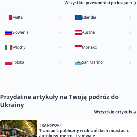
Wszystkie przewodniki po krajach
Malta
Islandia
Słowenia
Austria
Włochy
Monako
Polska
San Marino
Przydatne artykuły na Twoją podróż do
Ukrainy
Wszystkie artykuły
TRANSPORT
Transport publiczny w ukraińskich miastach:
autobusy, metro i tramwaje