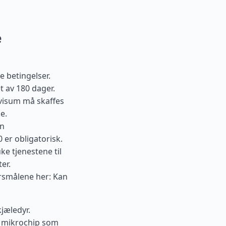
e
e betingelser.
t av 180 dager.
svisum må skaffes
e.
en
er obligatorisk.
e tjenestene til
er.
pørsmålene her: Kan
kjæledyr.
t mikrochip som