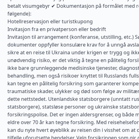
betalt visumgebyr ✔ Dokumentasjon på formålet med re
følgende):
Hotellreservasjon eller turistkupong
Invitasjon fra en privatperson eller bedrift
Invitasjon til arrangement (konferanse, utstilling, etc.) S
dokumenter oppfyller konsulære krav for å unngå avsla
sikre at en reise til Ukraina under krigen er trygg og i
unødvendig risiko, er det viktig å tegne en pålitelig for
ikke bare grunnleggende medisinske tjenester, diagnos
behandling, men også risikoer knyttet til Russlands full
kan tegne en pålitelig forsikring som garanterer komp
traumatiske skader, ulykker og død som følge av militæ
dette nettstedet. Utenlandske statsborgere (unntatt ru
statsborgere), statsløse personer og ukrainske statsbo
forsikringspolise. Det er ingen aldersgrenser, og både 
eldre over 70 år kan tegne forsikring. Med reisehelsefor
kan du nyte hvert øyeblikk av reisen din i visshet om at d
tilfelle uforutsette hendelser. Velg forsikringen som gir