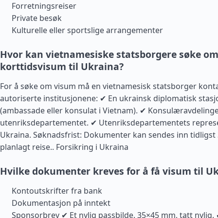
Forretningsreiser
Private besøk
Kulturelle eller sportslige arrangementer
Hvor kan vietnamesiske statsborgere søke o
korttidsvisum til Ukraina?
For å søke om visum må en vietnamesisk statsborger konta
autoriserte institusjonene: ✔ En ukrainsk diplomatisk stasj
(ambassade eller konsulat i Vietnam). ✔ Konsulæravdelinge
utenriksdepartementet. ✔ Utenriksdepartementets repres
Ukraina. Søknadsfrist: Dokumenter kan sendes inn tidligst
planlagt reise..
Forsikring i Ukraina
Hvilke dokumenter kreves for å få visum til U
Kontoutskrifter fra bank
Dokumentasjon på inntekt
Sponsorbrev ✔ Et nylig passbilde. 35×45 mm, tatt nylig. 