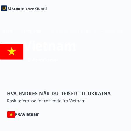
Ukraine
TravelGuard
Hjem
Landguider
Reise til Ukraina fra Vietnam — Reiseguide
Vietnam
Visum kreves
HVA ENDRES NÅR DU REISER TIL UKRAINA
Rask referanse for reisende fra Vietnam.
Vietnam
FRA