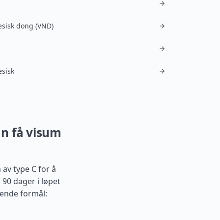
sisk dong (VND)
sisk
an få visum
av type C for å
l 90 dager i løpet
gende formål: