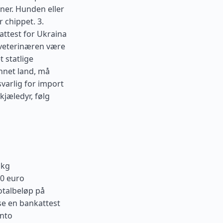
ner. Hunden eller
 chippet. 3.
attest for Ukraina
 veterinæren være
 statlige
annet land, må
varlig for import
kjæledyr, følg
 kg
00 euro
otalbeløp på
se en bankattest
onto