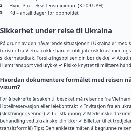
Hvor: Pm – eksistensminimum (3 209 UAH)
Kd – antall dager for oppholdet
Sikkerhet under reise til Ukraina
På grunn av den nåværende situasjonen i Ukraina er medisi
turister fra Vietnam ikke bare et obligatorisk krav, men også
sikkerhetstiltak. Forsikringspolisen din bør dekke: ✔ Akutt
Hjemtransport ved ulykke ✔ Risiko knyttet til militære hand
Hvordan dokumentere formålet med reisen nå
visum?
For å bekrefte årsaken til besøket må reisende fra Vietna
Hotellreservasjon eller leiekontrakt ✔ Invitasjon fra en uk
(slektninger, venner) ✔ Turistkupong ✔ Medisinske dokume
behandling ved ukrainske klinikker ✔ Billetter til et tredjela
transittformål) Tips: Den enkleste måten å begrunne reise