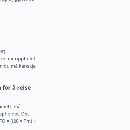
et)
gere har oppholdt
en du må kanskje
for å reise
binett, må
ppholdet. Det
O = ((20 × Pm) ÷