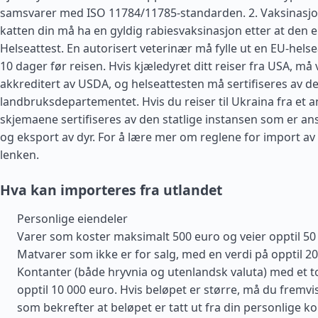
samsvarer med ISO 11784/11785-standarden. 2. Vaksinasjo
katten din må ha en gyldig rabiesvaksinasjon etter at den er
Helseattest. En autorisert veterinær må fylle ut en EU-helse
10 dager før reisen. Hvis kjæledyret ditt reiser fra
USA
, må
akkreditert av USDA, og helseattesten må sertifiseres av det
landbruksdepartementet. Hvis du reiser til Ukraina fra et 
skjemaene sertifiseres av den statlige instansen som er ans
og eksport av dyr. For å lære mer om reglene for import av 
lenken.
Hva kan importeres fra utlandet
Personlige eiendeler
Varer som koster maksimalt 500 euro og veier opptil 50
Matvarer som ikke er for salg, med en verdi på opptil 2
Kontanter (både hryvnia og utenlandsk valuta) med et t
opptil 10 000 euro. Hvis beløpet er større, må du fremvi
som bekrefter at beløpet er tatt ut fra din personlige k