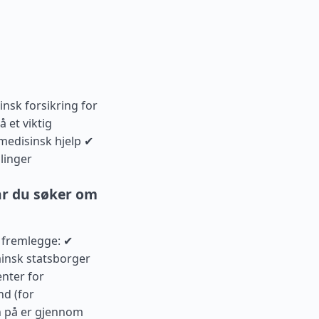
nsk forsikring for
 et viktig
 medisinsk hjelp ✔
linger
r du søker om
m fremlegge: ✔
rainsk statsborger
nter for
nd (for
n på er gjennom