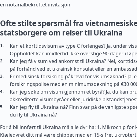
en notarialbekreftet invitasjon.
Ofte stilte spørsmål fra vietnamesisk
statsborgere om reiser til Ukraina
Kan et korttidsvisum av type C forlenges? Ja, under viss
Oppholdet kan imidlertid ikke overstige 90 dager i løpe
Kan jeg få visum ved ankomst til Ukraina? Nei, korttid
på forhånd ved et ukrainsk konsulat eller en ambassad
Er medisinsk forsikring påkrevd for visumsøknad? Ja, 
forsikringspolise med en minimumsdekning på €30 000 
Kan jeg søke om visum gjennom et byrå? Ja, du kan bruk
akkrediterte visumbyråer eller juridiske bistandstjenest
Kan jeg fly til Ukraina nå? Finn svar på de vanligste s
du fly til Ukraina nå?
For å bli innført til Ukraina må alle dyr ha: 1. Mikrochip for 
Kjæledyret ditt må være chippet med en 15-sifret ukrypter