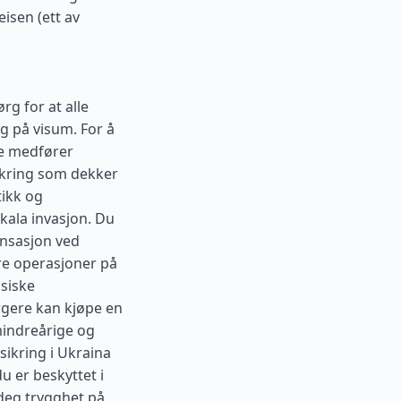
isen (ett av
ørg for at alle
g på visum. For å
kke medfører
sikring som dekker
tikk og
skala invasjon. Du
ensasjon ved
re operasjoner på
ssiske
rgere kan kjøpe en
mindreårige og
sikring i Ukraina
u er beskyttet i
 deg trygghet på