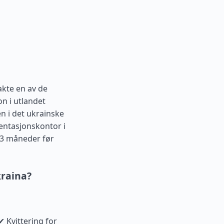
m
kte en av de
on i utlandet
n i det ukrainske
entasjonskontor i
 3 måneder før
kraina?
✔ Kvittering for