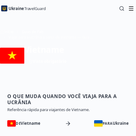
Ukraine
TravelGuard
Início
Guias de País
Viajar para a Ucrânia a partir de Vietname — Guia de Viagem
Vietname
Visto obrigatório
O QUE MUDA QUANDO VOCÊ VIAJA PARA A
UCRÂNIA
Referência rápida para viajantes de Vietname.
Vietname
Ukraine
DE
PARA